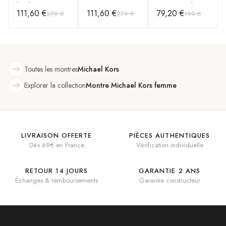
bradshaw Mini
MK6465 Or
Rose et Cadran
111,60 €
111,60 €
79,20 €
279 €
279 €
199 €
MK6066 Acier
Rose
Champagne
or rose et acétate
rose clair
Toutes les montres
Michael Kors
Explorer la collection
Montre Michael Kors femme
LIVRAISON OFFERTE
PIÈCES AUTHENTIQUES
Dès 69€ en France
Vérification individuelle
RETOUR 14 JOURS
GARANTIE 2 ANS
Échanges & remboursements
Garantie constructeur