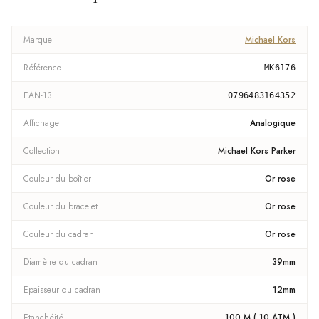
Marque
Michael Kors
Référence
MK6176
EAN-13
0796483164352
Affichage
Analogique
Collection
Michael Kors Parker
Couleur du boîtier
Or rose
Couleur du bracelet
Or rose
Couleur du cadran
Or rose
Diamètre du cadran
39mm
Epaisseur du cadran
12mm
Etanchéité
100 M ( 10 ATM )