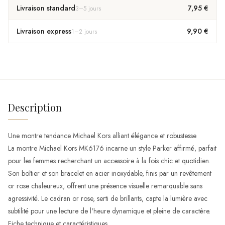
Livraison standard
7,95 €
3
–
5
jours
Livraison express
9,90 €
1
–
2
jours
Description
Une montre tendance Michael Kors alliant élégance et robustesse
La montre Michael Kors MK6176 incarne un style Parker affirmé, parfait
pour les femmes recherchant un accessoire à la fois chic et quotidien.
Son boîtier et son bracelet en acier inoxydable, finis par un revêtement
or rose chaleureux, offrent une présence visuelle remarquable sans
agressivité. Le cadran or rose, serti de brillants, capte la lumière avec
subtilité pour une lecture de l'heure dynamique et pleine de caractère.
Fiche technique et caractéristiques