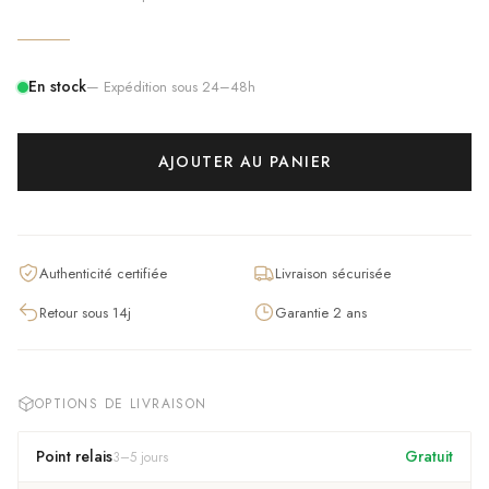
En stock
— Expédition sous 24–48h
AJOUTER AU PANIER
Authenticité certifiée
Livraison sécurisée
Retour sous 14j
Garantie 2 ans
OPTIONS DE LIVRAISON
Point relais
Gratuit
3
–
5
jours