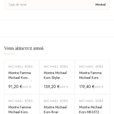
Type de verre
Minéral
Vous aimerez aussi
MICHAEL KORS
MICHAEL KORS
MICHAEL KORS
-
60
%
-
60
%
-
60
%
Montre Femme
Montre Michael
Montre Femme
Michael Kors
Kors Skylar
Michael Kors
MK3491 Bracelet
MK5868 Pavée
MK3793 Or Rose
91,20 €
139,20 €
119,40 €
229 €
349 €
299 €
en acier or rose
de cristaux
bracelet en acier
doré rose
MICHAEL KORS
MICHAEL KORS
MICHAEL KORS
-
60
%
-
60
%
-
60
%
Montre Femme
Montre Michael
Montre Michael
Michael Kors
Kors Briar
Kors MK3513 Or