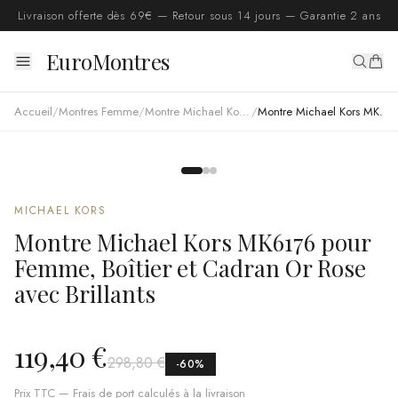
Livraison offerte dès 69€ — Retour sous 14 jours — Garantie 2 ans
EuroMontres
Accueil
/
Montres Femme
/
Montre Michael Kors femme
/
Montre Michael Kors MK6176 pour Femme, Boîtier et Cadran Or Rose avec Brillants
MICHAEL KORS
Montre Michael Kors MK6176 pour
Femme, Boîtier et Cadran Or Rose
avec Brillants
119,40 €
298,80 €
-
60
%
Prix TTC — Frais de port calculés à la livraison