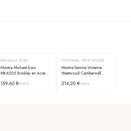
MICHAEL KORS
VIVIENNE WESTWOOD
-
60
%
-
35
%
Montre Michael Kors
Montre femme Vivienne
MK6205 Brinkley en Acier
Westwood Camberwell
Argenté Bi-ton
VV261LBLSL cadran bleu
159,60 €
214,20 €
399 €
330 €
bracelet en acier inoxydable