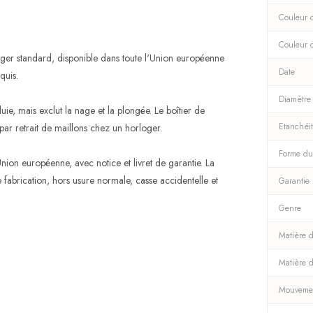
Couleur 
Couleur 
ger standard, disponible dans toute l'Union européenne
Date
quis.
Diamètre
uie, mais exclut la nage et la plongée. Le boîtier de
Etanchéi
 par retrait de maillons chez un horloger.
Forme du
nion européenne, avec notice et livret de garantie. La
fabrication, hors usure normale, casse accidentelle et
Garantie
Genre
Matière d
Matière 
Mouveme