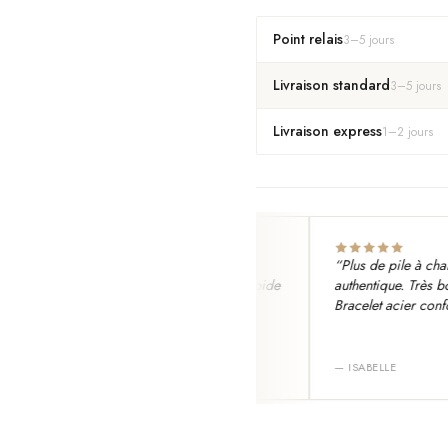
Point relais
3
–
5
jours
Livraison standard
3
–
5
jours
Livraison express
1
–
2
jours
le mesh fin, fait en Suisse avec
“
Plus de pile à changer
ment Ronda. Authentique, livraison rapide
authentique. Très bonne
ours. Aucun défaut.
”
Bracelet acier confortabl
AIN FAURE
—
ISABELLE