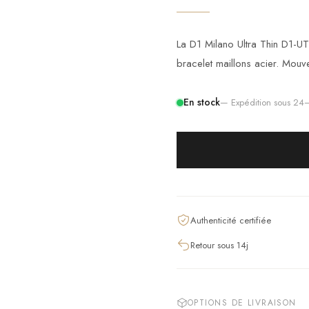
La D1 Milano Ultra Thin D1-U
bracelet maillons acier. Mouv
En stock
— Expédition sous 2
Authenticité certifiée
Retour sous 14j
OPTIONS DE LIVRAISON