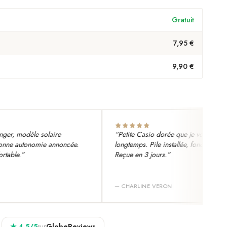
Gratuit
7,95 €
9,90 €
, modèle solaire
“
Petite Casio dorée que je voulais depuis
 autonomie annoncée.
longtemps. Pile installée, fonctionne nickel
e.
”
Reçue en 3 jours.
”
—
CHARLINE VERON
★
4.5
/5
sur
GlobeReviews