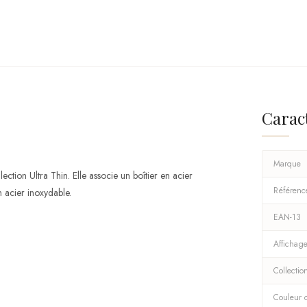
Carac
Marque
ction Ultra Thin. Elle associe un boîtier en acier
Référenc
 acier inoxydable.
EAN-13
Affichag
Collectio
Couleur d