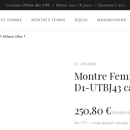
Livraison offerte dès 69€ — Retour sous 14 jours — Garantie 2 ans
RES HOMME
MONTRES FEMME
BIJOUX
MAROQUINERIE
Montre Femme D1 Milano Ultra Thin D1-UTBJ43 cadran bleu bracelet acier
D1 MILANO
Montre Femm
D1-UTBJ43 ca
250,80 €
334,80 €
Prix TTC — Frais de port calculés à