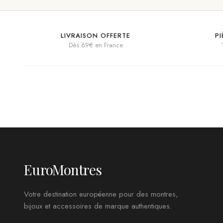
LIVRAISON OFFERTE
P
Dès 69€ en France
EuroMontres
Votre destination européenne pour des montres,
bijoux et accessoires de marque authentiques.