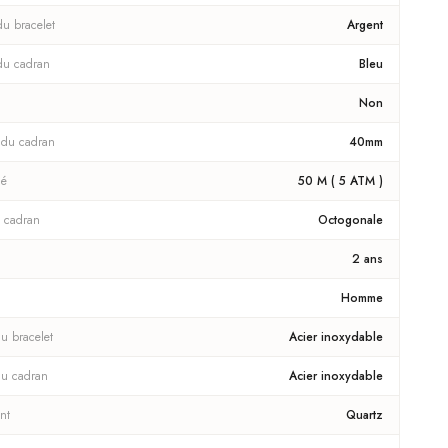
du bracelet
Argent
du cadran
Bleu
Non
 du cadran
40mm
té
50 M ( 5 ATM )
 cadran
Octogonale
2 ans
Homme
u bracelet
Acier inoxydable
du cadran
Acier inoxydable
nt
Quartz