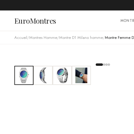
EuroMontres
MONT
Accueil
/
Montres Homme
/
Montre D1 Milano homme
/