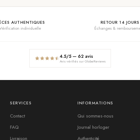
IÈCES AUTHENTIQUES
RETOUR 14 JOURS
Vérification individuelle
Échanges & rembourseme
4.5
/5 —
62
avis
Avis vérifiés sur GlobeReviews
SERVICES
INFORMATIONS
Contact
Qui sommes-nous
FAQ
Journal horloger
Livraison
Authenticité