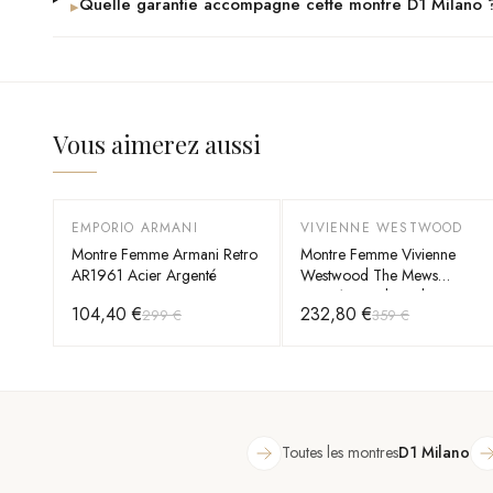
Quelle garantie accompagne cette montre D1 Milano 
▸
Vous aimerez aussi
EMPORIO ARMANI
VIVIENNE WESTWOOD
-
65
%
-
35
%
Montre Femme Armani Retro
Montre Femme Vivienne
AR1961 Acier Argenté
Westwood The Mews
VV281TQSL bracelet argent
104,40 €
232,80 €
299 €
359 €
en acier cadran turquoise
Toutes les montres
D1 Milano