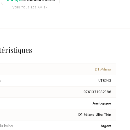
VOIR TOUS LES AVIS
↗
téristiques
D1 Milano
e
UTBJ43
0761371082186
e
Analogique
n
D1 Milano Ultra Thin
u boîtier
Argent