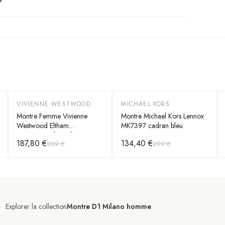
?
VIVIENNE WESTWOOD
MICHAEL KORS
-
35
%
-
55
%
Montre Femme Vivienne
Montre Michael Kors Lennox
Westwood Eltham
MK7397 cadran bleu
VV257TLSL bracelet argent
187,80 €
134,40 €
289 €
299 €
en acier cadran bleu
Explorer la collection
Montre D1 Milano homme