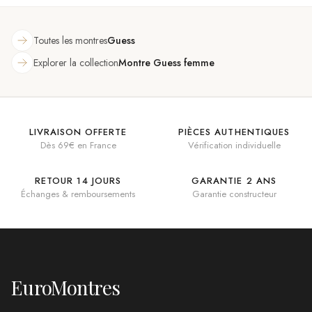
multifonctions
Toutes les montres
Guess
Explorer la collection
Montre Guess femme
LIVRAISON OFFERTE
PIÈCES AUTHENTIQUES
Dès 69€ en France
Vérification individuelle
RETOUR 14 JOURS
GARANTIE 2 ANS
Échanges & remboursements
Garantie constructeur
EuroMontres