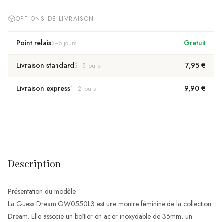
OPTIONS DE LIVRAISON
Point relais
Gratuit
3
–
5
jours
Livraison standard
7,95 €
3
–
5
jours
Livraison express
9,90 €
1
–
2
jours
Description
Présentation du modèle
La Guess Dream GW0550L3 est une montre féminine de la collection
Dream. Elle associe un boîtier en acier inoxydable de 36mm, un