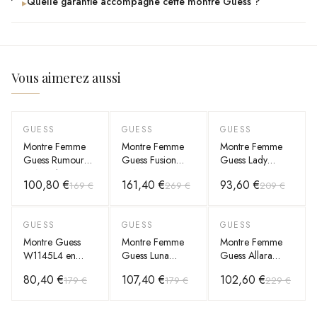
Quelle garantie accompagne cette montre Guess ?
▸
Vous aimerez aussi
GUESS
GUESS
GUESS
-
40
%
-
40
%
-
55
%
Montre Femme
Montre Femme
Montre Femme
Guess Rumour
Guess Fusion
Guess Lady
GW0613L3
GW0552L3 or
Frontier
100,80 €
161,40 €
93,60 €
169 €
269 €
209 €
cadran rose
rose bracelet
W1156L3
bracelet acier
maillons acier
bracelet or rose
cadran orné de
GUESS
GUESS
GUESS
-
55
%
-
40
%
-
55
%
strass
Montre Guess
Montre Femme
Montre Femme
W1145L4 en
Guess Luna
Guess Allara
acier or rose
GW0307L3
GW0604L3
80,40 €
107,40 €
102,60 €
179 €
179 €
229 €
avec bracelet à
cadran rose
bracelet acier or
maillons
bracelet acier
rose cadran
squelette cristaux