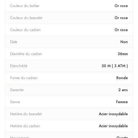
Couleur du boîtier
Or rose
Couleur du bracelet
Or rose
Couleur du cadran
Or rose
Date
Non
Diamètre du cadran
36mm
Etanchéité
30 M ( 3 ATM )
Forme du cadran
Ronde
Garantie
2 ans
Genre
Femme
Matière du bracelet
Acier inoxydable
Matière du cadran
Acier inoxydable