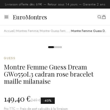
Livraison offerte dès 69€ — Retour sous 14 jours — Garantie 2 ans
EuroMontres
Accueil
/
Montres Femme
/
Montre Guess femme
/
Montre Femme Guess Dream GW0550L3 cadran rose bracelet maille milanaise
GUESS
Montre Femme Guess Dream
GW0550L3 cadran rose bracelet
maille milanaise
149,40 €
249 €
-
40
%
Prix TTC — Frais de port calculés à la livraison