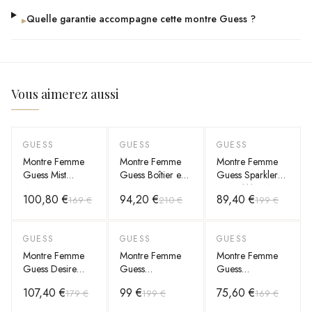
Quelle garantie accompagne cette montre Guess ?
▸
Vous aimerez aussi
GUESS
GUESS
GUESS
-
40
%
-
55
%
-
55
%
Montre Femme
Montre Femme
Montre Femme
Guess Mist
Guess Boîtier en
Guess Sparkler
W0443L4
or rose 40 mm
GW0111L3 Acier
100,80 €
94,20 €
89,40 €
169 €
210 €
199 €
cadran argenté
W0231L7
Rose Gold et
bracelet acier
Cadran noir
Nacre Noire
Bracelet en or
GUESS
GUESS
GUESS
-
40
%
-
50
%
-
55
%
rose en acier
inoxydable
Montre Femme
Montre Femme
Montre Femme
Multifonction
Guess Desire
Guess
Guess
GW0770L3
GW0405L3
GW0675L3
107,40 €
99 €
75,60 €
179 €
199 €
169 €
bracelet acier or
Glitter Burst Acier
Acier Rose Gold
rose cadran
Rose Gold et
Cadran Logo