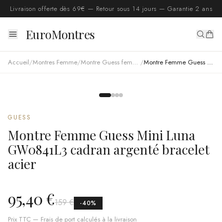
Livraison offerte dès 69€ — Retour sous 14 jours — Garantie 2 ans
EuroMontres
Accueil
/
Montres Femme
/
Montre Guess femme
/
Montre Femme Guess Mini Luna GW0841L3 cadran argenté bracelet acier
GUESS
Montre Femme Guess Mini Luna
GW0841L3 cadran argenté bracelet
acier
95,40 €
159 €
-
40
%
Prix TTC — Frais de port calculés à la livraison