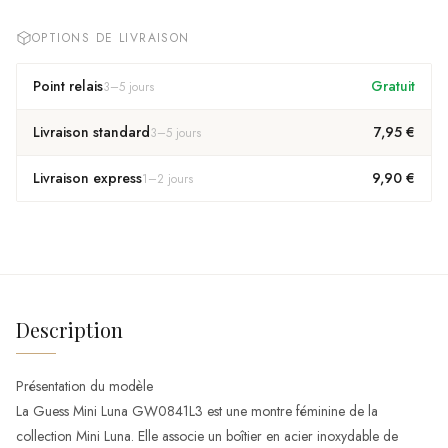
OPTIONS DE LIVRAISON
Point relais
Gratuit
3
–
5
jours
Livraison standard
7,95 €
3
–
5
jours
Livraison express
9,90 €
1
–
2
jours
Description
Présentation du modèle
La Guess Mini Luna GW0841L3 est une montre féminine de la
collection Mini Luna. Elle associe un boîtier en acier inoxydable de