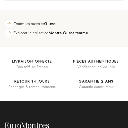
rouge bordeaux
Cristaux
Bleu
nacre
Toutes les montres
Guess
Explorer la collection
Montre Guess femme
LIVRAISON OFFERTE
PIÈCES AUTHENTIQUES
Dès 69€ en France
Vérification individuelle
RETOUR 14 JOURS
GARANTIE 2 ANS
Échanges & remboursements
Garantie constructeur
EuroMontres