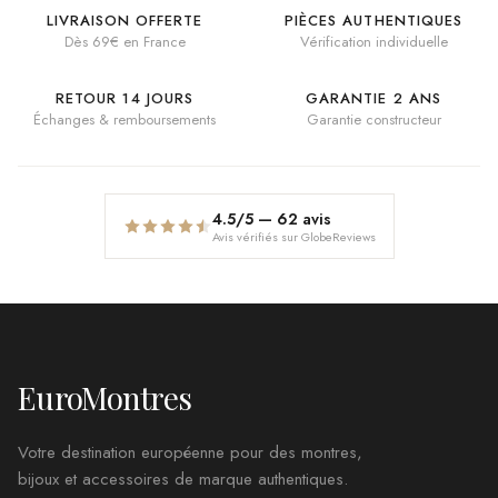
LIVRAISON OFFERTE
PIÈCES AUTHENTIQUES
Dès 69€ en France
Vérification individuelle
RETOUR 14 JOURS
GARANTIE 2 ANS
Échanges & remboursements
Garantie constructeur
4.5
/5 —
62
avis
Avis vérifiés sur GlobeReviews
EuroMontres
Votre destination européenne pour des montres,
bijoux et accessoires de marque authentiques.