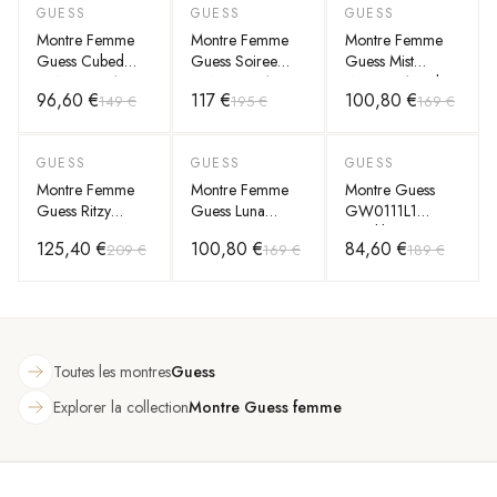
GUESS
GUESS
GUESS
-
35
%
-
40
%
-
40
%
Montre Femme
Montre Femme
Montre Femme
Guess Cubed
Guess Soiree
Guess Mist
GW0606L1
GW0402L1
W0443L1 cadran
96,60 €
117 €
100,80 €
149 €
195 €
169 €
cadran
boîtier serti de
argenté bracelet
monogramme G
cristaux bracelet
acier
bracelet acier
maille milanaise
GUESS
GUESS
GUESS
-
40
%
-
40
%
-
55
%
argenté
acier argenté
Montre Femme
Montre Femme
Montre Guess
Guess Ritzy
Guess Luna
GW0111L1
GW0685L1
GW0308L1
Sparkler en Acier
125,40 €
100,80 €
84,60 €
209 €
169 €
189 €
argentée bracelet
cadran argenté
Argenté et Strass
maillons acier
bracelet acier
Toutes les montres
Guess
Explorer la collection
Montre Guess femme