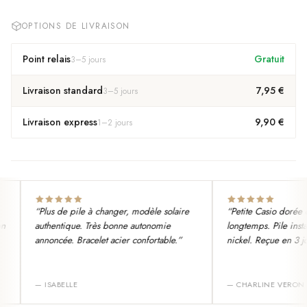
OPTIONS DE LIVRAISON
Point relais
Gratuit
3
–
5
jours
Livraison standard
7,95 €
3
–
5
jours
Livraison express
9,90 €
1
–
2
jours
“
Plus de pile à changer, modèle solaire
“
Petite Casio dorée qu
authentique. Très bonne autonomie
longtemps. Pile install
annoncée. Bracelet acier confortable.
”
nickel. Reçue en 3 jour
—
ISABELLE
—
CHARLINE VERON