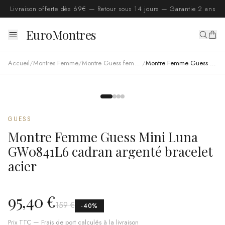
Livraison offerte dès 69€ — Retour sous 14 jours — Garantie 2 ans
EuroMontres
Accueil
/
Montres Femme
/
Montre Guess femme
/
Montre Femme Guess Mini Luna GW0841L6 cadran argenté bracelet acier
GUESS
Montre Femme Guess Mini Luna
GW0841L6 cadran argenté bracelet
acier
95,40 €
159 €
-
40
%
Prix TTC — Frais de port calculés à la livraison