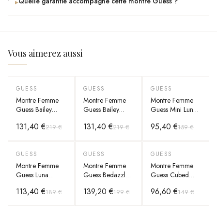
Quelle garantie accompagne cette montre Guess ?
▸
Vous aimerez aussi
GUESS
GUESS
GUESS
-
40
%
-
40
%
-
40
%
Montre Femme
Montre Femme
Montre Femme
Guess Bailey
Guess Bailey
Guess Mini Luna
GW0933L6
GW0933L7
GW0841L5
131,40 €
131,40 €
95,40 €
219 €
219 €
159 €
cadran vert
cadran vert
cadran vert
bracelet acier
bracelet acier
bracelet acier
GUESS
GUESS
GUESS
-
40
%
-
30
%
-
35
%
Montre Femme
Montre Femme
Montre Femme
Guess Luna
Guess Bedazzle
Guess Cubed
GW0308L5
GW1097L2
GW0606L2
113,40 €
139,20 €
96,60 €
189 €
199 €
149 €
cadran vert
cadran
dorée bracelet
bracelet acier
champagne doré
maillons acier
bracelet acier