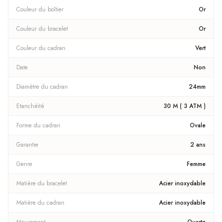
Couleur du boîtier
Or
Couleur du bracelet
Or
Couleur du cadran
Vert
Date
Non
Diamètre du cadran
24mm
Etanchéité
30 M ( 3 ATM )
Forme du cadran
Ovale
Garantie
2 ans
Genre
Femme
Matière du bracelet
Acier inoxydable
Matière du cadran
Acier inoxydable