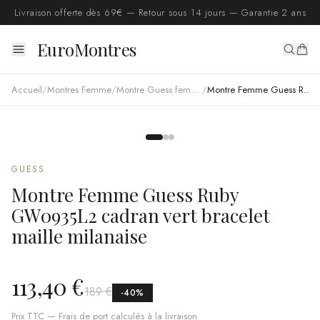
Livraison offerte dès 69€ — Retour sous 14 jours — Garantie 2 ans
EuroMontres
Accueil
/
Montres Femme
/
Montre Guess femme
/
Montre Femme Guess Ruby GW0935L2 cadran vert bracelet maille milanaise
GUESS
Montre Femme Guess Ruby
GW0935L2 cadran vert bracelet
maille milanaise
113,40 €
189 €
-
40
%
Prix TTC — Frais de port calculés à la livraison