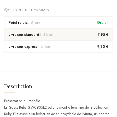
OPTIONS DE LIVRAISON
Point relais
Gratuit
3
–
5
jours
Livraison standard
7,95 €
3
–
5
jours
Livraison express
9,90 €
1
–
2
jours
Description
Présentation du modèle
La Guess Ruby GW0935L2 est une montre féminine de la collection
Ruby. Elle associe un boîtier en acier inoxydable de 24mm, un cadran