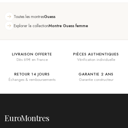
Toutes les montres
Guess
Explorer la collection
Montre Guess femme
LIVRAISON OFFERTE
PIÈCES AUTHENTIQUES
Dès 69€ en France
Vérification individuelle
RETOUR 14 JOURS
GARANTIE 2 ANS
Échanges & remboursements
Garantie constructeur
EuroMontres