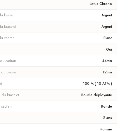
n
Lotus Chrono
u boîtier
Argent
du bracelet
Argent
du cadran
Blanc
Oui
 du cadran
44mm
r du cadran
12mm
té
100 M ( 10 ATM )
e du bracelet
Boucle déployante
 cadran
Ronde
2 ans
Homme