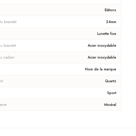
Bâtons
du bracelet
24mm
Lunette fixe
u bracelet
Acier inoxydable
du cadran
Acier inoxydable
Nom de la marque
nt
Quartz
Sport
verre
Minéral