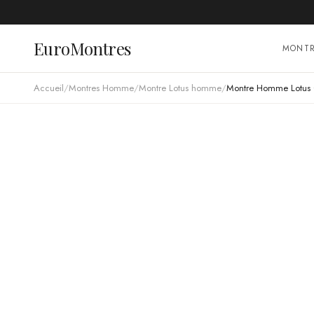
EuroMontres
MONT
Accueil
/
Montres Homme
/
Montre Lotus homme
/