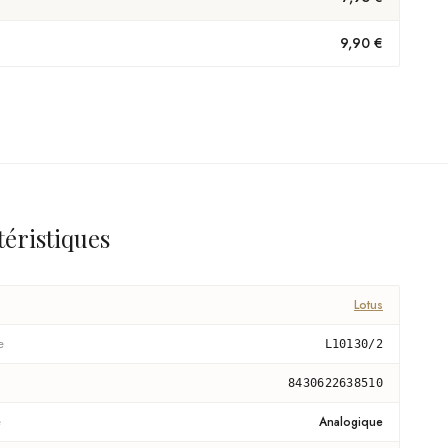
9,90 €
téristiques
Lotus
e
L10130/2
8430622638510
e
Analogique