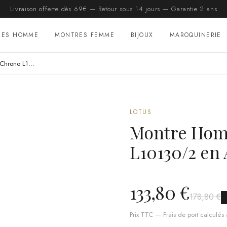
Livraison offerte dès 69€ — Retour sous 14 jours — Garantie 2 ans
RES HOMME
MONTRES FEMME
BIJOUX
MAROQUINERIE
Montre Homme Lotus Chrono L10130/2 en Acier Argenté
LOTUS
Montre Hom
L10130/2 en 
133,80 €
178,80 €
Prix TTC — Frais de port calculés à