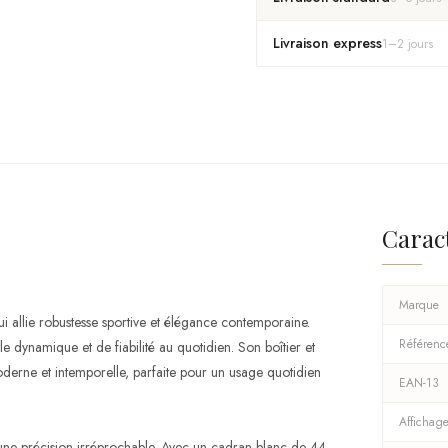
Livraison express
1
–
2
jours
Carac
Marque
llie robustesse sportive et élégance contemporaine.
Référenc
 dynamique et de fiabilité au quotidien. Son boîtier et
derne et intemporelle, parfaite pour un usage quotidien
EAN-13
Affichag
une précision irréprochable. Avec un cadran blanc de 44