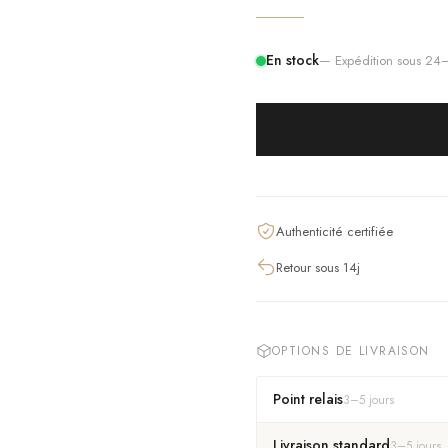
En stock
— Expédition sous 2
Authenticité certifiée
Retour sous 14j
OPTIONS DE LIVRAISON
Point relais
3
–
5
jours
Livraison standard
3
–
5
jours