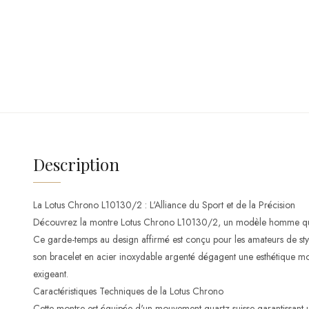
Description
La Lotus Chrono L10130/2 : L'Alliance du Sport et de la Précision
Découvrez la montre Lotus Chrono L10130/2, un modèle homme qui a
Ce garde-temps au design affirmé est conçu pour les amateurs de style
son bracelet en acier inoxydable argenté dégagent une esthétique mo
exigeant.
Caractéristiques Techniques de la Lotus Chrono
Cette montre est équipée d'un mouvement quartz suisse garantissant 