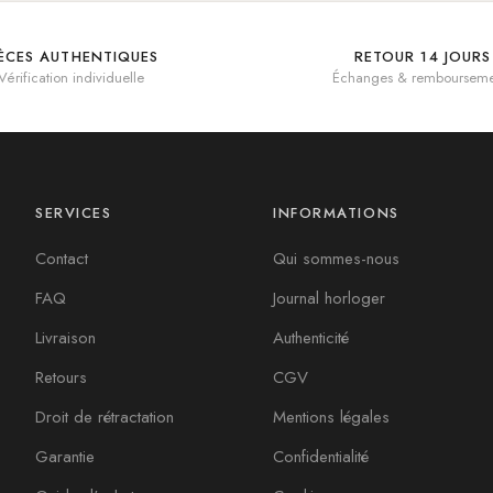
IÈCES AUTHENTIQUES
RETOUR 14 JOURS
Vérification individuelle
Échanges & rembourseme
SERVICES
INFORMATIONS
Contact
Qui sommes-nous
FAQ
Journal horloger
Livraison
Authenticité
Retours
CGV
Droit de rétractation
Mentions légales
Garantie
Confidentialité