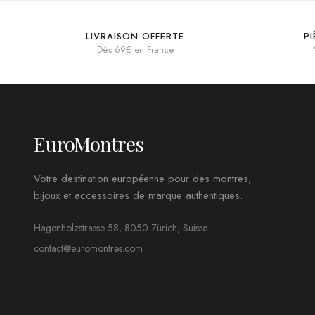
LIVRAISON OFFERTE
P
Dès 69€ en France
EuroMontres
Votre destination européenne pour des montres,
bijoux et accessoires de marque authentiques.
Hagenholzstrasse 58, 8050 Zürich, Suisse
contact@euromontres.com