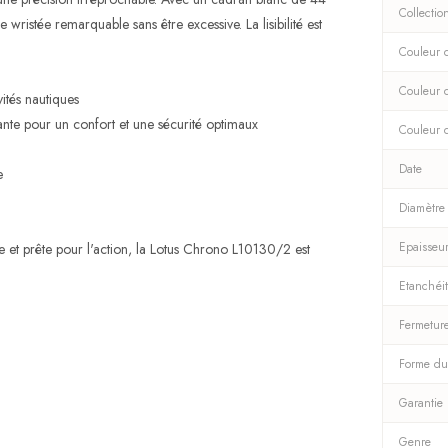
Collectio
ristée remarquable sans être excessive. La lisibilité est
Couleur d
Couleur 
ités nautiques
te pour un confort et une sécurité optimaux
Couleur 
Date
e
Diamètre
Epaisseu
e et prête pour l'action, la Lotus Chrono L10130/2 est
Etanchéi
Fermetur
Forme du
Garantie
Genre