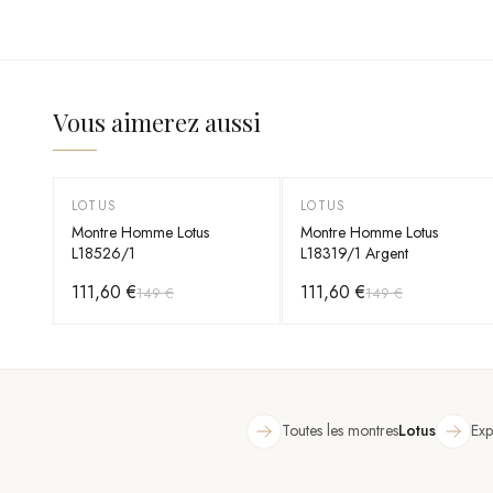
Vous aimerez aussi
LOTUS
LOTUS
-
25
%
-
25
%
Montre Homme Lotus
Montre Homme Lotus
L18526/1
L18319/1 Argent
111,60 €
111,60 €
149 €
149 €
Toutes les montres
Lotus
Exp