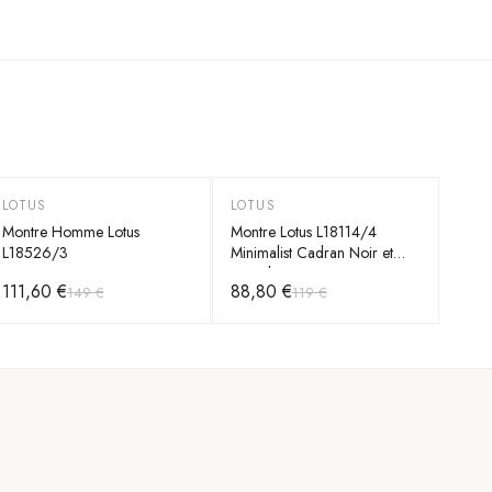
LOTUS
LOTUS
-
25
%
-
25
%
Montre Homme Lotus
Montre Lotus L18114/4
L18526/3
Minimalist Cadran Noir et
Bracelet Cuir
111,60 €
88,80 €
149 €
119 €