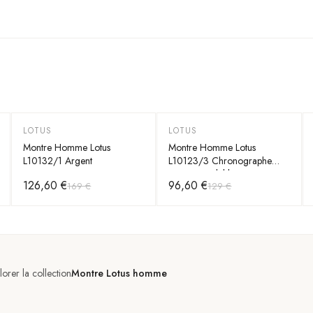
LOTUS
LOTUS
-
25
%
-
25
%
Montre Homme Lotus
Montre Homme Lotus
L10132/1 Argent
L10123/3 Chronographe
acier inoxydable
126,60 €
96,60 €
169 €
129 €
lorer la collection
Montre Lotus homme