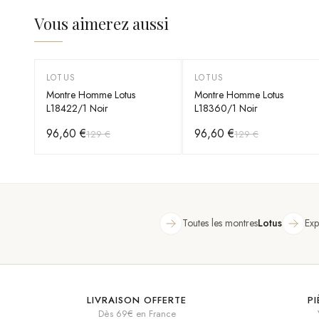
Vous aimerez aussi
LOTUS
LOTUS
-
25
%
-
25
%
Montre Homme Lotus
Montre Homme Lotus
L18422/1 Noir
L18360/1 Noir
96,60 €
96,60 €
129 €
129 €
Toutes les montres
Lotus
Exp
LIVRAISON OFFERTE
P
Dès 69€ en France