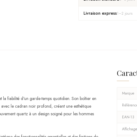
Livraison express
1
–
2
jours
Carac
Marque
a fiabilité d'un garde-temps quotidien. Son boîtier en
Référenc
 avec le cadran noir profond, créant une esthétique
n mouvement quartz à un design soigné pour les hommes
EAN-13
Affichag
tègre des fonctionnalités essentielles et des finitions de