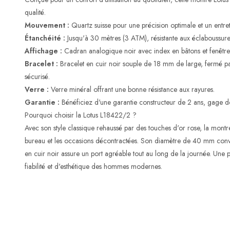
qualité.
Mouvement :
Quartz suisse pour une précision optimale et un entre
Étanchéité :
Jusqu'à 30 mètres (3 ATM), résistante aux éclaboussures 
Affichage :
Cadran analogique noir avec index en bâtons et fenêtre 
Bracelet :
Bracelet en cuir noir souple de 18 mm de large, fermé pa
sécurisé.
Verre :
Verre minéral offrant une bonne résistance aux rayures.
Garantie :
Bénéficiez d'une garantie constructeur de 2 ans, gage de
Pourquoi choisir la Lotus L18422/2 ?
Avec son style classique rehaussé par des touches d'or rose, la mont
bureau et les occasions décontractées. Son diamètre de 40 mm convie
en cuir noir assure un port agréable tout au long de la journée. Une
fiabilité et d'esthétique des hommes modernes.