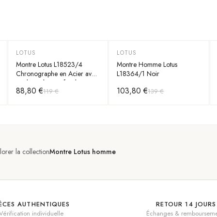
LOTUS
LOTUS
-
25
%
-
25
%
Montre Lotus L18523/4
Montre Homme Lotus
Chronographe en Acier avec
L18364/1 Noir
Cadran Bleu Profond
88,80 €
103,80 €
119 €
139 €
lorer la collection
Montre Lotus homme
IÈCES AUTHENTIQUES
RETOUR 14 JOURS
Vérification individuelle
Échanges & rembourseme