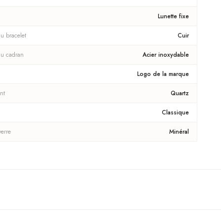
Lunette fixe
u bracelet
Cuir
du cadran
Acier inoxydable
Logo de la marque
nt
Quartz
Classique
verre
Minéral