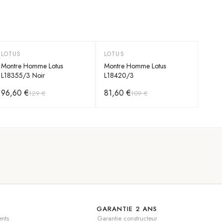
LOTUS
LOTUS
-
25
%
-
25
%
Montre Homme Lotus
Montre Homme Lotus
L18355/3 Noir
L18420/3
96,60 €
81,60 €
129 €
109 €
GARANTIE 2 ANS
nts
Garantie constructeur