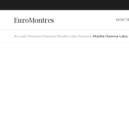
EuroMontres
MONT
Accueil
/
Montres Homme
/
Montre Lotus homme
/