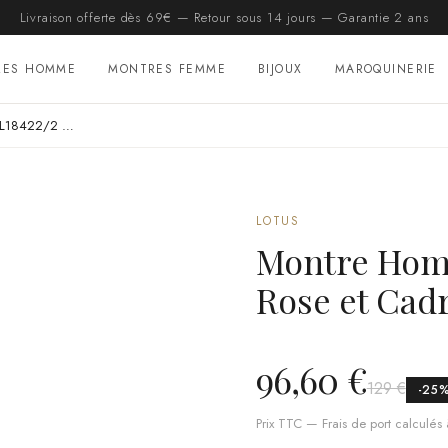
Livraison offerte dès 69€ — Retour sous 14 jours — Garantie 2 ans
RES HOMME
MONTRES FEMME
BIJOUX
MAROQUINERIE
Montre Homme Lotus L18422/2 en Or Rose et Cadran Noir
LOTUS
Montre Homm
Rose et Cad
96,60 €
129 €
-
25
Prix TTC — Frais de port calculés à