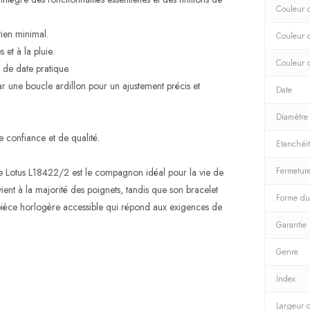
Couleur d
tien minimal.
Couleur 
et à la pluie.
Couleur 
de date pratique.
r une boucle ardillon pour un ajustement précis et
Date
Diamètre
 confiance et de qualité.
Etanchéi
Fermetur
re Lotus L18422/2 est le compagnon idéal pour la vie de
nt à la majorité des poignets, tandis que son bracelet
Forme du
 pièce horlogère accessible qui répond aux exigences de
Garantie
Genre
Index
Largeur 