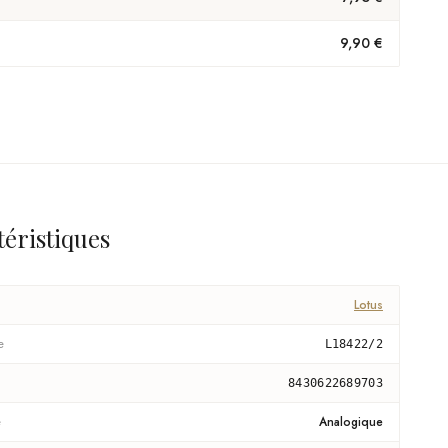
9,90 €
téristiques
Lotus
e
L18422/2
8430622689703
e
Analogique