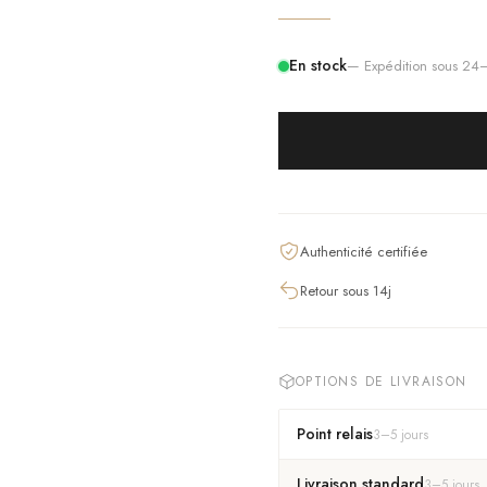
En stock
— Expédition sous 2
Authenticité certifiée
Retour sous 14j
OPTIONS DE LIVRAISON
Point relais
3
–
5
jours
Livraison standard
3
–
5
jours