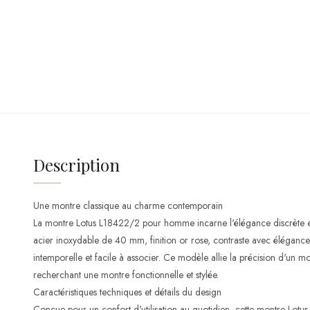
Description
Une montre classique au charme contemporain
La montre Lotus L18422/2 pour homme incarne l'élégance discrète et l
acier inoxydable de 40 mm, finition or rose, contraste avec élégance
intemporelle et facile à associer. Ce modèle allie la précision d'u
recherchant une montre fonctionnelle et stylée.
Caractéristiques techniques et détails du design
Conçue pour un confort d'utilisation au quotidien, cette montre Lotus in