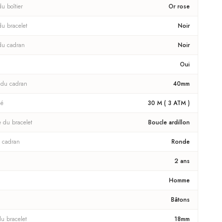
u boîtier
Or rose
du bracelet
Noir
du cadran
Noir
Oui
 du cadran
40mm
té
30 M ( 3 ATM )
e du bracelet
Boucle ardillon
 cadran
Ronde
2 ans
Homme
Bâtons
du bracelet
18mm