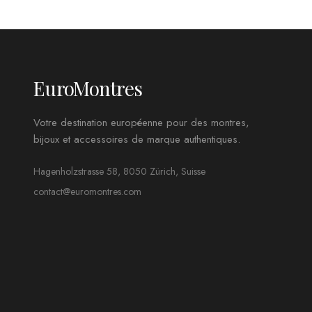
EuroMontres
Votre destination européenne pour des montres,
bijoux et accessoires de marque authentiques.
Hagenholzstrasse 58, 8050 Zürich, Suisse
contact@euromontres.com