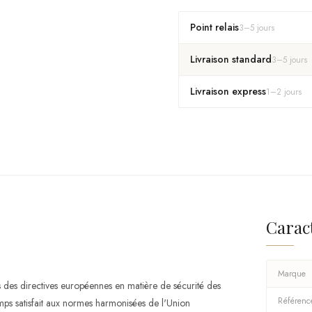
Point relais
3
–
5
jours
Livraison standard
3
–
5
jours
Livraison express
1
–
2
jours
Carac
Marque
es directives européennes en matière de sécurité des
Référenc
ps satisfait aux normes harmonisées de l'Union