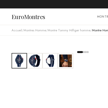
EuroMontres
MONT
Accueil
/
Montres Homme
/
Montre Tommy Hilfiger homme
/