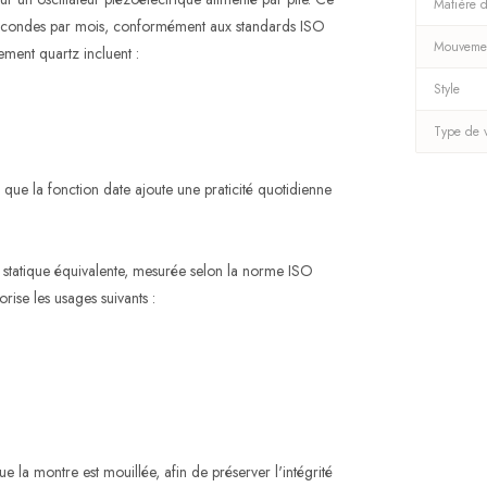
Matière d
econdes par mois, conformément aux standards ISO
Mouveme
ment quartz incluent :
Style
Type de 
s que la fonction date ajoute une praticité quotidienne
 statique équivalente, mesurée selon la norme ISO
orise les usages suivants :
ue la montre est mouillée, afin de préserver l'intégrité