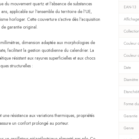
ue du mouvement quartz et l'absence de substances
EAN-13
ans, applicable sur l'ensemble du territoire de l'UE,
sme horloger. Cette couverture s'active dès l'acquisition
Affichag
t de garantie original.
Collectio
6 millimètres, dimension adaptée aux morphologies de
Couleur 
te, facilitant la gestion quotidienne du calendrier. La
Couleur 
tique résistant aux rayures superficielles et aux chocs
ques structurelles :
Date
Diamètre
Etanchéi
Forme du
et une résistance aux variations thermiques, propriétés
Garantie
e assure un confort prolongé au porteur.
Genre
 un oscillateur piézoélectrique alimenté par pile. Ce