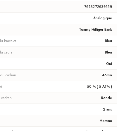
7613272630559
e
Analogique
n
Tommy Hilfiger Bank
du bracelet
Bleu
du cadran
Bleu
Oui
 du cadran
46mm
té
50 M ( 5 ATM )
 cadran
Ronde
2 ans
Homme