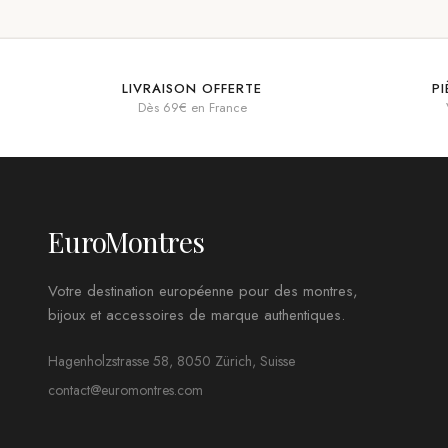
LIVRAISON OFFERTE
P
Dès 69€ en France
EuroMontres
Votre destination européenne pour des montres,
bijoux et accessoires de marque authentiques.
Hagenholzstrasse 58, 8050 Zürich, Suisse
contact@euromontres.com