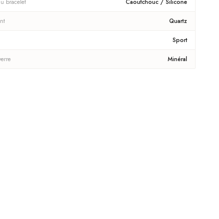
u bracelet
Caoutchouc / Silicone
nt
Quartz
Sport
verre
Minéral