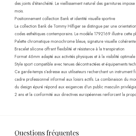
des joints d'étanchéité. Le vieillissement naturel des garnitures impos
mois.
Positionnement collection Bank et identité visuelle sportive
La collection Bank de Tommy Hilfiger se distingue par une orientation
codes esthétiques contemporains. Le modèle 1792169 illustre cette phil
Palette chromatique monochrome bleue, signature visuelle cohérente
Bracelet silicone offrant flexibilité et résistance à la transpiration
Format 46mm adapté aux activités physiques et à la visibilité optimale
Style sport compatible avec tenues décontractées et équipements tec
Ce garde-temps s'adresse aux utilisateurs recherchant un instrument f
cadre professionnel informel aux loisirs actifs. La combinaison du mou
du design épuré répond aux exigences d'un public masculin privilégian
2 ans et la conformité aux directives européennes renforcent la pro
Questions fréquentes