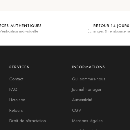
IÈCES AUTHENTIQUES
RETOUR 14 JOURS
Vérification individuelle
Échanges & rembourseme
SERVICES
INFORMATIONS
Contact
Qui sommes-nous
FAQ
Journal horloger
Livraison
Authenticité
Retours
CGV
Droit de rétractation
Mentions légales