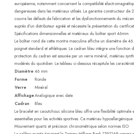
européenne, notamment concernant la compatibilité électromagnétiq
dangereuses dans les matériaux utilisés. La garantie constructeur de 2 
couvre les défauts de fabrication et les dysfonctionnements du mécani
auprès d'un distributeur agréé et nécessite la présentation du certifica
Spécifications dimensionnelles et matériaux du boîtier sport 46mm
Le boîtier rond de cette montre masculine affiche un diamètre de 4
poignet standard et athlétiques. Le cadran bleu intègre une fonction da
protection du cadran est assurée par un verre minéral, matériau synthé
modérés du quotidien. Le tableau ci-dessous récapitule les caractéristi
Diamètre
46 mm
Forme
Ronde
Verre
Minéral
Affichage
Analogique avec date
Cadran
Bleu
Le bracelet en caoutchouc silicone bleu offre une flexibilité optimale 
essentielles pour les activités sportives. Ce matériau hypoallergéniqu
Mouvement quartz et précision chronométrique selon normes ISO
Le calibre quartz équipant la Tommy Hilfiger Bank 1792169 repose sur