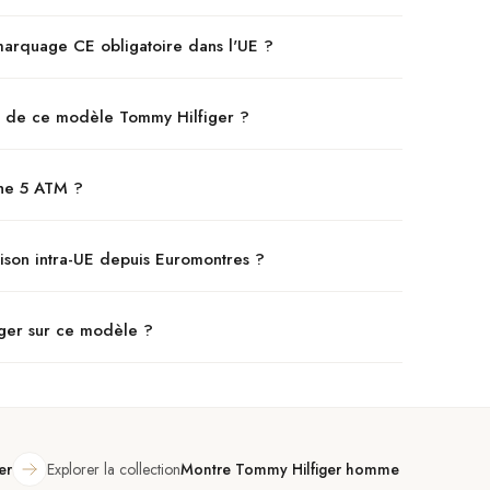
marquage CE obligatoire dans l'UE ?
z de ce modèle Tommy Hilfiger ?
che 5 ATM ?
aison intra-UE depuis Euromontres ?
iger sur ce modèle ?
er
Explorer la collection
Montre Tommy Hilfiger homme