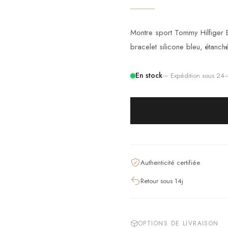
Montre sport Tommy Hilfiger
bracelet silicone bleu, étan
En stock
— Expédition sous 2
Authenticité certifiée
Retour sous 14j
OPTIONS DE LIVRAISON