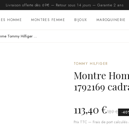
Livraison offerte dès 69€ — Retour sous 14 jours — Garantie 2 ans
RES HOMME
MONTRES FEMME
BIJOUX
MAROQUINERIE
Montre Homme Tommy Hilfiger Bank 1792169 cadran bleu 46mm silicone
TOMMY HILFIGER
Montre Hom
1792169 cad
113,40 €
189 €
-
40
Prix TTC — Frais de port calculés à