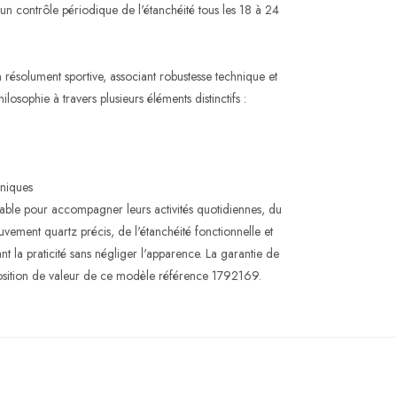
e un contrôle périodique de l'étanchéité tous les 18 à 24
 résolument sportive, associant robustesse technique et
osophie à travers plusieurs éléments distinctifs :
hniques
iable pour accompagner leurs activités quotidiennes, du
vement quartz précis, de l'étanchéité fonctionnelle et
t la praticité sans négliger l'apparence. La garantie de
position de valeur de ce modèle référence 1792169.