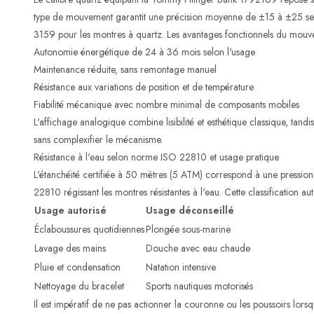
type de mouvement garantit une précision moyenne de ±15 à ±25 s
3159 pour les montres à quartz. Les avantages fonctionnels du mouve
Autonomie énergétique de 24 à 36 mois selon l'usage
Maintenance réduite, sans remontage manuel
Résistance aux variations de position et de température
Fiabilité mécanique avec nombre minimal de composants mobiles
L'affichage analogique combine lisibilité et esthétique classique, tandi
sans complexifier le mécanisme.
Résistance à l'eau selon norme ISO 22810 et usage pratique
L'étanchéité certifiée à 50 mètres (5 ATM) correspond à une pression
22810 régissant les montres résistantes à l'eau. Cette classification aut
Usage autorisé
Usage déconseillé
Éclaboussures quotidiennes
Plongée sous-marine
Lavage des mains
Douche avec eau chaude
Pluie et condensation
Natation intensive
Nettoyage du bracelet
Sports nautiques motorisés
Il est impératif de ne pas actionner la couronne ou les poussoirs lorsq