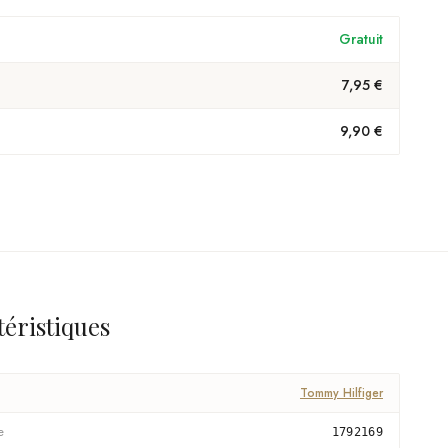
Gratuit
7,95 €
9,90 €
téristiques
Tommy Hilfiger
e
1792169