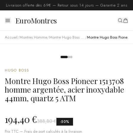
Livraison offerte dès 69€ — Retour sous 14 jours — Garantie 2 ans
EuroMontres
Accueil
/
Montres Homme
/
Montre Hugo Boss homme
/
Montre Hugo Boss Pioneer 1513708 homme argentée, acier inoxydable 44mm, quartz 5 ATM
HUGO BOSS
Montre Hugo Boss Pioneer 1513708
homme argentée, acier inoxydable
44mm, quartz 5 ATM
194,40 €
388,80 €
-
50
%
Prix TTC — Frais de port calculés à la livraison