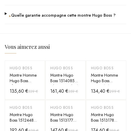
Quelle garantie accompagne cette montre Hugo Boss ?
▸
Vous aimerez aussi
HUGO BOSS
HUGO BOSS
HUGO BOSS
-
60
%
-
55
%
-
55
%
Montre Homme
Montre Hugo
Montre Homme
Hugo Boss
Boss 1514085
Hugo Boss
Skymaster Sport
Chronographe à
Troper 1514055
135,60 €
161,40 €
134,40 €
339 €
359 €
299 €
Lux 1513782
Lunette
bracelet cuir noir
Chronographe
Octogonale et
cadran
Bracelet Cuir
multifonctions
HUGO BOSS
HUGO BOSS
HUGO BOSS
-
55
%
-
55
%
-
55
%
Noir
Montre Hugo
Montre Hugo
Montre Hugo
Boss 1512448
Boss 1513177
Boss 1513178
avec Bracelet en
Chronographe en
Bracelet en Cuir
192,60 €
147,60 €
174,60 €
429 €
329 €
389 €