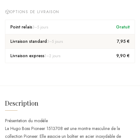
OPTIONS DE LIVRAISON
Point relais
Gratuit
3
–
5
jours
Livraison standard
7,95 €
3
–
5
jours
Livraison express
9,90 €
1
–
2
jours
Description
Présentation du modèle
La Hugo Boss Pioneer 1513708 est une montre masculine de la
collection Pioneer. Elle associe un boîtier en acier inoxydable de