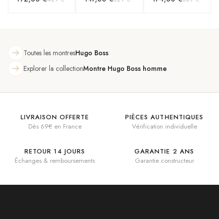
Cuir Noir
cuir noir façon
Noir Motif
crocodile
Crocodile
Toutes les montres
Hugo Boss
Explorer la collection
Montre Hugo Boss homme
LIVRAISON OFFERTE
PIÈCES AUTHENTIQUES
Dès 69€ en France
Vérification individuelle
RETOUR 14 JOURS
GARANTIE 2 ANS
Échanges & remboursements
Garantie constructeur