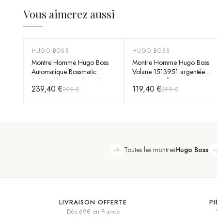
Vous aimerez aussi
HUGO BOSS
HUGO BOSS
-
40
%
-
70
%
Montre Homme Hugo Boss
Montre Homme Hugo Boss
Automatique Bossmatic
Volane 1513951 argentée
1514178 bicolore bracelet
bracelet maillons acier
239,40 €
119,40 €
399 €
399 €
maillons acier
Toutes les montres
Hugo Boss
LIVRAISON OFFERTE
P
Dès 69€ en France