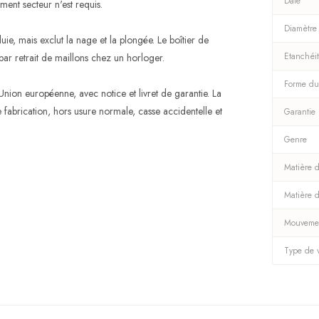
Date
ent secteur n'est requis.
Diamètre
uie, mais exclut la nage et la plongée. Le boîtier de
Etanchéi
 par retrait de maillons chez un horloger.
Forme du
Union européenne, avec notice et livret de garantie. La
fabrication, hors usure normale, casse accidentelle et
Garantie
Genre
Matière d
Matière 
Mouveme
Type de 