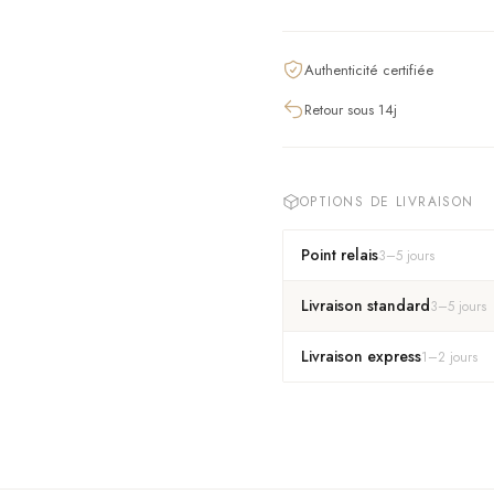
Authenticité certifiée
Retour sous 14j
OPTIONS DE LIVRAISON
Point relais
3
–
5
jours
Livraison standard
3
–
5
jours
Livraison express
1
–
2
jours