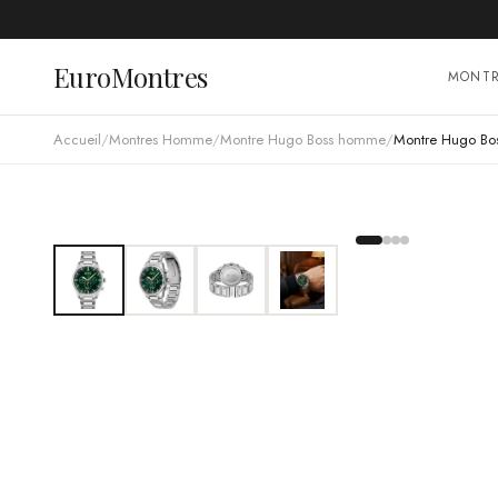
EuroMontres
MONT
Accueil
/
Montres Homme
/
Montre Hugo Boss homme
/