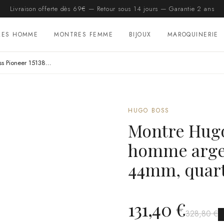
Livraison offerte dès 69€ — Retour sous 14 jours — Garantie 2 ans
RES HOMME
MONTRES FEMME
BIJOUX
MAROQUINERIE
Montre Hugo Boss Pioneer 1513868 homme argentée, acier inoxydable 44mm, quartz 5 ATM
HUGO BOSS
Montre Hugo
homme argen
44mm, quart
131,40 €
328,80 €