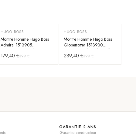
HUGO BOSS
HUGO BOSS
-
55
%
-
40
%
Montre Homme Hugo Boss
Montre Homme Hugo Boss
Admiral 1513905
Globetrotter 1513930
chronographe cadran vert
argenté/vert bracelet Maillons
179,40 €
239,40 €
399 €
399 €
acier
GARANTIE 2 ANS
nts
Garantie constructeur