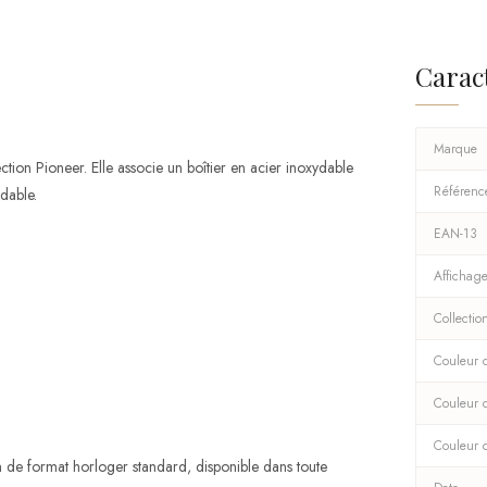
Carac
Marque
ion Pioneer. Elle associe un boîtier en acier inoxydable
Référenc
dable.
EAN-13
Affichag
Collectio
Couleur d
Couleur 
Couleur 
de format horloger standard, disponible dans toute