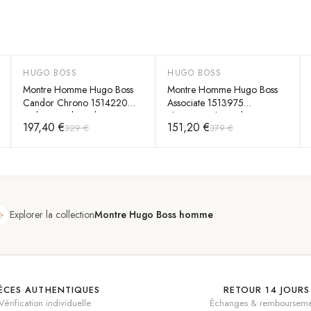
HUGO BOSS
HUGO BOSS
-
40
%
-
60
%
Montre Homme Hugo Boss
Montre Homme Hugo Boss
Candor Chrono 1514220
Associate 1513975
cadran vert bracelet acier
chronographe cadran vert
197,40 €
151,20 €
329 €
379 €
Explorer la collection
Montre Hugo Boss homme
IÈCES AUTHENTIQUES
RETOUR 14 JOURS
Vérification individuelle
Échanges & rembourseme