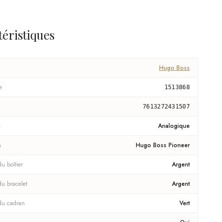
téristiques
Hugo Boss
e
1513868
7613272431507
e
Analogique
n
Hugo Boss Pioneer
u boîtier
Argent
du bracelet
Argent
du cadran
Vert