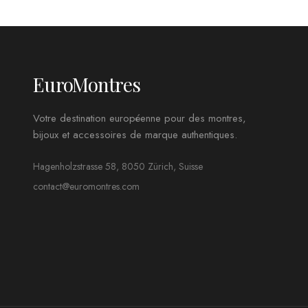
EuroMontres
Votre destination européenne pour des montres,
bijoux et accessoires de marque authentiques.
Hagenholzstrasse 58, 8050 Zürich, Suisse
contact@euromontres.com