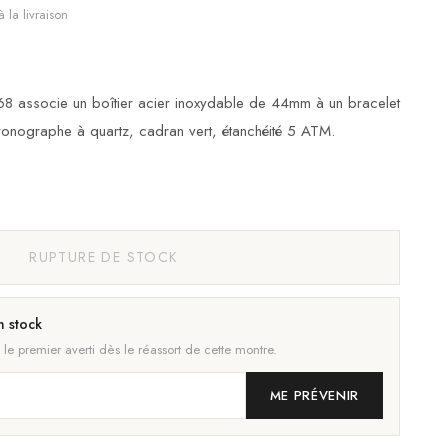
 la livraison
8 associe un boîtier acier inoxydable de 44mm à un bracelet
ronographe à quartz, cadran vert, étanchéité 5 ATM.
RUPTURE DE STOCK
n stock
 le premier averti dès le réassort de cette montre.
ME PRÉVENIR