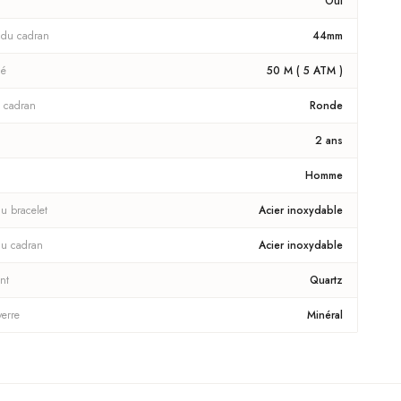
Oui
 du cadran
44mm
té
50 M ( 5 ATM )
 cadran
Ronde
2 ans
Homme
u bracelet
Acier inoxydable
du cadran
Acier inoxydable
nt
Quartz
verre
Minéral