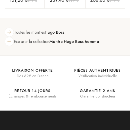
151,20 €
239,40 €
208,80 €
379 €
399 €
349 €
1513975
1513930
cadran vert
chronographe
argenté/vert
bracelet acier
cadran vert
bracelet Maillons
acier
Toutes les montres
Hugo Boss
Explorer la collection
Montre Hugo Boss homme
LIVRAISON OFFERTE
PIÈCES AUTHENTIQUES
Dès 69€ en France
Vérification individuelle
RETOUR 14 JOURS
GARANTIE 2 ANS
Échanges & remboursements
Garantie constructeur