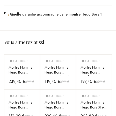
Quelle garantie accompagne cette montre Hugo Boss ?
▸
Vous aimerez aussi
HUGO BOSS
HUGO BOSS
HUGO BOSS
-
40
%
-
70
%
-
40
%
Montre Homme
Montre Homme
Montre Homme
Hugo Boss
Hugo Boss
Hugo Boss
Automatique
Volane 1513951
Candor Chrono
239,40 €
119,40 €
197,40 €
399 €
399 €
329 €
Bossmatic
argentée bracelet
1514220 cadran
1514178 bicolore
maillons acier
vert bracelet acier
bracelet maillons
HUGO BOSS
HUGO BOSS
HUGO BOSS
-
60
%
-
40
%
-
40
%
acier
Montre Homme
Montre Homme
Montre Homme
Hugo Boss
Hugo Boss
Hugo Boss Strike
Associate
Globetrotter
Chrono 1514241