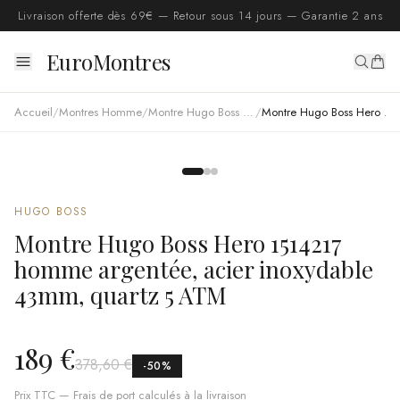
Livraison offerte dès 69€ — Retour sous 14 jours — Garantie 2 ans
EuroMontres
Accueil
/
Montres Homme
/
Montre Hugo Boss homme
/
Montre Hugo Boss Hero 1514217 homme argentée, acier inoxydable 43mm, quartz 5 ATM
HUGO BOSS
Montre Hugo Boss Hero 1514217
homme argentée, acier inoxydable
43mm, quartz 5 ATM
189 €
378,60 €
-
50
%
Prix TTC — Frais de port calculés à la livraison