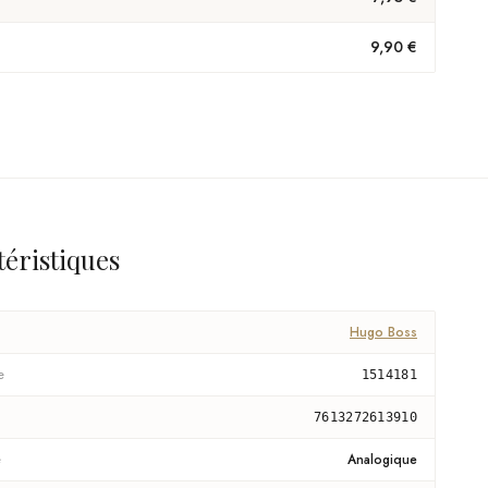
9,90 €
téristiques
Hugo Boss
e
1514181
7613272613910
e
Analogique