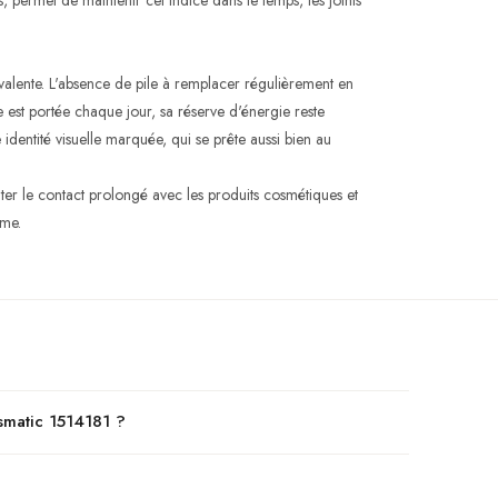
, permet de maintenir cet indice dans le temps, les joints
alente. L'absence de pile à remplacer régulièrement en
e est portée chaque jour, sa réserve d'énergie reste
identité visuelle marquée, qui se prête aussi bien au
ter le contact prolongé avec les produits cosmétiques et
rme.
smatic 1514181 ?