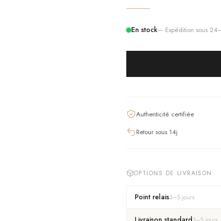
En stock
— Expédition sous 2
Authenticité certifiée
Retour sous 14j
OPTIONS DE LIVRAISON
Point relais
3
–
5
jours
Livraison standard
3
–
5
jours