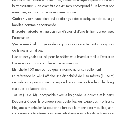
la transpiration. Son diamètre de 42 mm correspond à un format polyv
masculins, ni trop discret ni surdimensionné.
Cadran vert
: une teinte qui se distingue des classiques noir ou arg
habillée comme décontractée.
Bracelet bicolore
: association d'acier et d'une finition dorée ros
l'ostentation.
Verre minéral
: un verre durci qui résiste correctement aux rayure
certaines alternatives.
L'acier inoxydable utilisé pour le boîtier et le bracelet facilite l'entret
traces et résidus accumulés entre les maillons.
Étanchéité 100 mètres : ce que la norme autorise réellement
La référence 1514181 affiche une étanchéité de 100 mètres (10 ATM
cet indice de pression ne correspond pas à une profondeur de plongé
statiques de laboratoire.
100 m (10 ATM) : compatible avec la baignade, la douche et la natati
Déconseillé pour la plongée avec bouteilles, qui exige des montres sp
Ne jamais manipuler la couronne lorsque la montre est mouillée, afin d