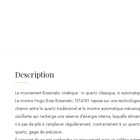
Description
Le mouvement Bossmatic cinétique : ni quartz classique, ni automat
La montre Hugo Boss Bossmatic 1514181 repose sur une technologie d
chemin entre le quartz traditionnel et la montre automatique mécaniq
oscillante qui recharge une réserve d'énergie interne, laquelle alime
n'a pas de pile à remplacer régulièrement, contrairement à un quartz s
quartz, gage de précision.
Il convient de ne pas confondre ce mouvement avec un calibre autom