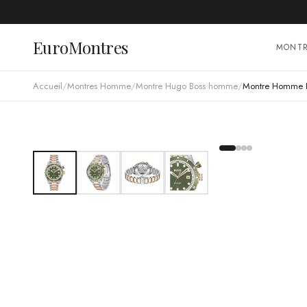
EuroMontres
MONT
Accueil
/
Montres Homme
/
Montre Hugo Boss homme
/