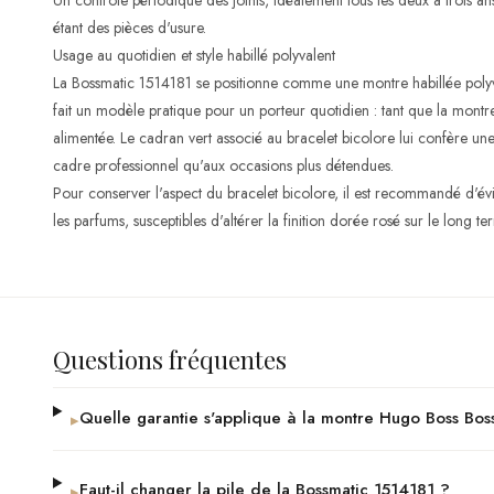
Un contrôle périodique des joints, idéalement tous les deux à trois ans
étant des pièces d'usure.
Usage au quotidien et style habillé polyvalent
La Bossmatic 1514181 se positionne comme une montre habillée polyv
fait un modèle pratique pour un porteur quotidien : tant que la montr
alimentée. Le cadran vert associé au bracelet bicolore lui confère une 
cadre professionnel qu'aux occasions plus détendues.
Pour conserver l'aspect du bracelet bicolore, il est recommandé d'évi
les parfums, susceptibles d'altérer la finition dorée rosé sur le long te
Questions fréquentes
Quelle garantie s'applique à la montre Hugo Boss Bos
▸
Faut-il changer la pile de la Bossmatic 1514181 ?
▸