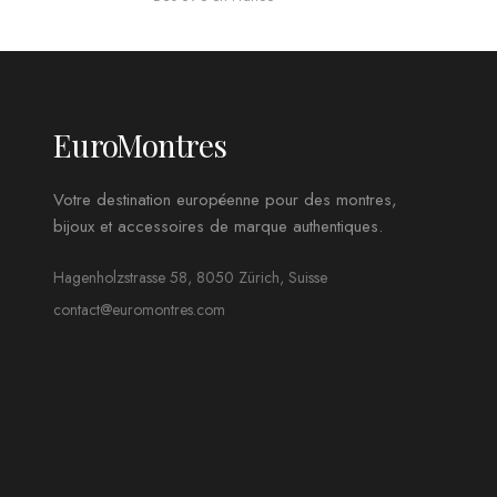
EuroMontres
Votre destination européenne pour des montres,
bijoux et accessoires de marque authentiques.
Hagenholzstrasse 58, 8050 Zürich, Suisse
contact@euromontres.com