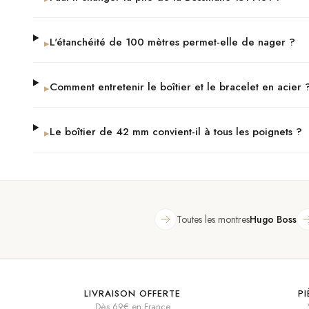
L'étanchéité de 100 mètres permet-elle de nager ?
▸
Comment entretenir le boîtier et le bracelet en acier 
▸
Le boîtier de 42 mm convient-il à tous les poignets ?
▸
Toutes les montres
Hugo Boss
LIVRAISON OFFERTE
P
Dès 69€ en France