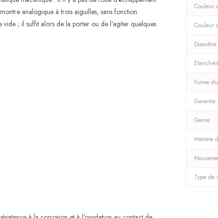
Couleur 
montre analogique à trois aiguilles, sans fonction
vide ; il suffit alors de la porter ou de l'agiter quelques
Couleur 
Diamètre
Etanchéi
Forme du
Garantie
Genre
Matière d
Mouveme
Type de 
 résistance à la corrosion et à l'oxydation au contact de