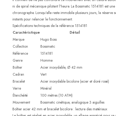
ni de spiral mécanique pilotant l'heure. La Bossmatic 1514181 est une 
chronographe. Lorsqu'elle reste immobile plusieurs jours, la réserve se 
instants pour relancer le fonctionnement.
Spécifications techniques de la référence 1514181
Caractéristique
Détail
Marque
Hugo Boss
Collection
Bossmatic
Référence
1514181
Genre
Homme
Boîtier
Acier inoxydable, Ø 42 mm
Cadran
Vert
Bracelet
Acier inoxydable bicolore (acier et doré rosé)
Verre
Minéral
Étanchéité
100 mètres (10 ATM)
Mouvement
Bossmatic cinétique, analogique 3 aiguilles
Boîtier acier 42 mm et bracelet bicolore : lecture des matériaux
Le boîtier est réalisé en acier inoxydable, un alliage apprécié pour sa