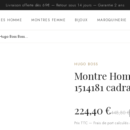
Livraison offerte dès 69€ — Retour sous 14 jours — Garantie 2 ans
RES HOMME
MONTRES FEMME
BIJOUX
MAROQUINERIE
Montre Homme Hugo Boss Bossmatic 1514181 cadran vert bracelet acier
HUGO BOSS
Montre Hom
1514181 cadr
224,40 €
448,80 €
Prix TTC — Frais de port calculés à