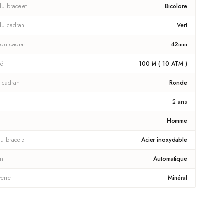
du bracelet
Bicolore
du cadran
Vert
 du cadran
42mm
té
100 M ( 10 ATM )
 cadran
Ronde
2 ans
Homme
u bracelet
Acier inoxydable
nt
Automatique
verre
Minéral