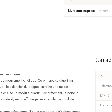
Livraison express
1
–
2
jours
Carac
ique mécanique
Marque
e mouvement cinétique. Ce principe se situe à mi-
Référenc
ue : le balancier du poignet entraîne une masse
nte ensuite un module quartz. Concrètement, le porteur
EAN-13
tandard, mais l'affichage reste régulé par oscillateur
Affichag
atique mécanique : il n'y a pas de roue d'échappement