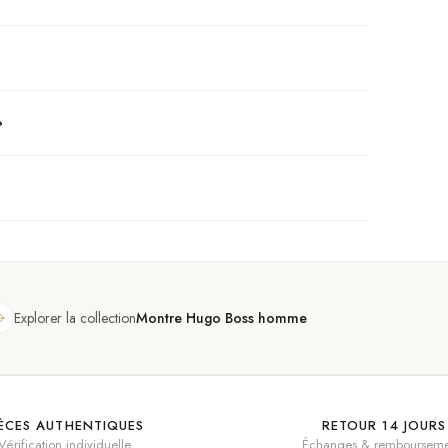
?
Explorer la collection
Montre Hugo Boss homme
IÈCES AUTHENTIQUES
RETOUR 14 JOURS
Vérification individuelle
Échanges & rembourseme