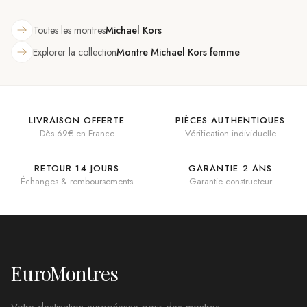
Toutes les montres
Michael Kors
Explorer la collection
Montre Michael Kors femme
LIVRAISON OFFERTE
PIÈCES AUTHENTIQUES
Dès 69€ en France
Vérification individuelle
RETOUR 14 JOURS
GARANTIE 2 ANS
Échanges & remboursements
Garantie constructeur
EuroMontres