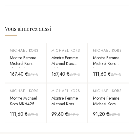
Vous aimerez aussi
MICHAEL KORS
MICHAEL KORS
MICHAEL KORS
-
40
%
-
40
%
-
60
%
Montre Femme
Montre Femme
Montre Femme
Michael Kors
Michael Kors
Michael Kors
Phoebe MK4923
Melissa
MK3235 Or
167,40 €
167,40 €
111,60 €
279 €
279 €
279 €
dorée bracelet
MKO1080 dorée
maillons acier
bracelet maillons
acier
MICHAEL KORS
MICHAEL KORS
MICHAEL KORS
-
60
%
-
60
%
-
60
%
Montre Michael
Montre Femme
Montre Femme
Kors MK6425
Michael Kors
Michael Kors
Tout Or avec
Bridgette
Runway MK5160
111,60 €
99,60 €
91,20 €
279 €
249 €
229 €
Bracelet à
MK3792 acier
Maillons
couleur or