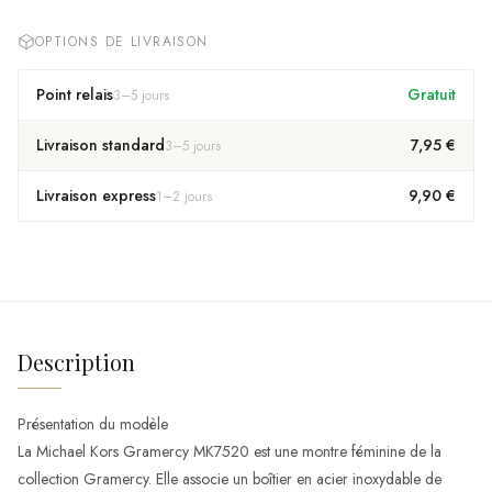
OPTIONS DE LIVRAISON
Point relais
Gratuit
3
–
5
jours
Livraison standard
7,95 €
3
–
5
jours
Livraison express
9,90 €
1
–
2
jours
Description
Présentation du modèle
La Michael Kors Gramercy MK7520 est une montre féminine de la
collection Gramercy. Elle associe un boîtier en acier inoxydable de