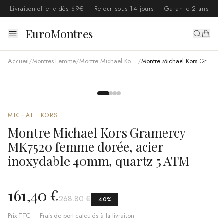
Livraison offerte dès 69€ — Retour sous 14 jours — Garantie 2 ans
EuroMontres
Accueil
/
Montres Femme
/
Montre Michael Kors femme
/
Montre Michael Kors Gramercy MK7520 femme dorée, acier inoxydable 40mm, quartz 5 ATM
MICHAEL KORS
Montre Michael Kors Gramercy
MK7520 femme dorée, acier
inoxydable 40mm, quartz 5 ATM
161,40 €
268,80 €
-
40
%
Prix TTC — Frais de port calculés à la livraison