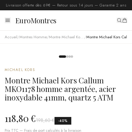
Livraison offerte dès 69€ — Retour sous 14 jours — Garantie 2 ans
EuroMontres
Accueil
/
Montres Homme
/
Montre Michael Kors homme
/
Montre Michael Kors Callum MKO1178 homme argentée, acier inoxydable 41mm, quartz 5 ATM
MICHAEL KORS
Montre Michael Kors Callum
MKO1178 homme argentée, acier
inoxydable 41mm, quartz 5 ATM
118,80 €
198,60 €
-
40
%
Prix TTC — Frais de port calculés à la livraison