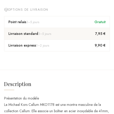
OPTIONS DE LIVRAISON
Point relais
Gratuit
3
–
5
jours
Livraison standard
7,95 €
3
–
5
jours
Livraison express
9,90 €
1
–
2
jours
Description
Présentation du modèle
La Michael Kors Callum MKO1178 est une montre masculine de la
collection Callum. Elle associe un boîtier en acier inoxydable de 41mm,