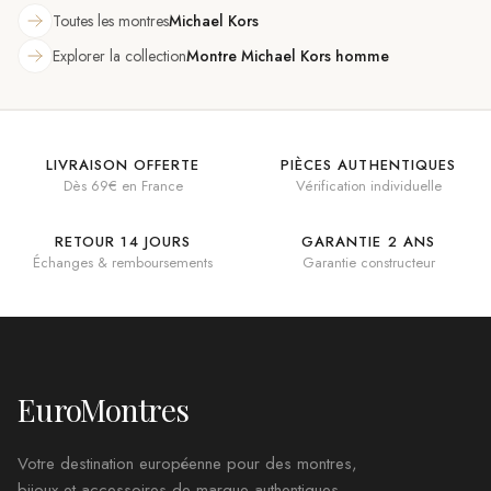
Toutes les montres
Michael Kors
Explorer la collection
Montre Michael Kors homme
LIVRAISON OFFERTE
PIÈCES AUTHENTIQUES
Dès 69€ en France
Vérification individuelle
RETOUR 14 JOURS
GARANTIE 2 ANS
Échanges & remboursements
Garantie constructeur
EuroMontres
Votre destination européenne pour des montres,
bijoux et accessoires de marque authentiques.