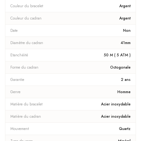
Couleur du bracelet
Argent
Couleur du cadran
Argent
Date
Non
Diamètre du cadran
41mm
Etanchéité
50 M ( 5 ATM )
Forme du cadran
Octogonale
Garantie
2 ans
Genre
Homme
Matière du bracelet
Acier inoxydable
Matière du cadran
Acier inoxydable
Mouvement
Quartz