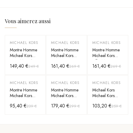
Vous aimerez aussi
MICHAEL KORS
MICHAEL KORS
MICHAEL KORS
-
40
%
-
40
%
-
40
%
Montre Homme
Montre Homme
Montre Homme
Michael Kors
Michael Kors
Michael Kors
Sage MK9212
Panorama
Billie MK9222
149,40 €
161,40 €
161,40 €
249 €
269 €
269 €
argentée bracelet
MK9196
argentée bracelet
maillons acier
argentée bracelet
maillons acier
maillons acier
MICHAEL KORS
MICHAEL KORS
MICHAEL KORS
-
60
%
-
40
%
-
60
%
Montre Homme
Montre Homme
Michael Kors
Michael Kors
Michael Kors
Michael Kors
MK5595
Lexington
Runway MK8606
95,40 €
179,40 €
103,20 €
239 €
299 €
259 €
MK9242
Argent
argentée bracelet
maillons acier