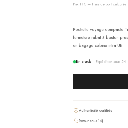
Prix TTC — Frais de port calculés à
Pochette voyage compacte Trie
fermeture rabat à bouton-pre
en bagage cabine intra-UE.
En stock
— Expédition sous 2
Authenticité certifiée
Retour sous 14j