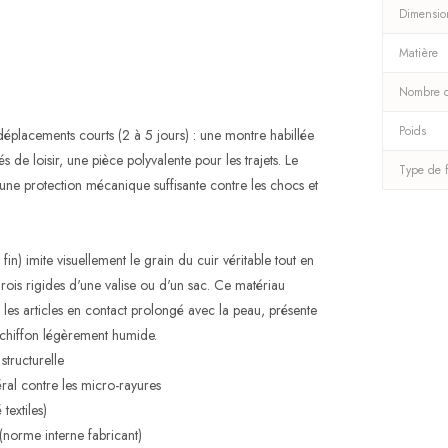
Dimensio
Matière
Nombre d
Poids
déplacements courts (2 à 5 jours) : une montre habillée
 de loisir, une pièce polyvalente pour les trajets. Le
Type de 
une protection mécanique suffisante contre les chocs et
in) imite visuellement le grain du cuir véritable tout en
arois rigides d'une valise ou d'un sac. Ce matériau
s articles en contact prolongé avec la peau, présente
n chiffon légèrement humide.
structurelle
ral contre les micro-rayures
textiles)
norme interne fabricant)