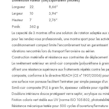
Dimension
Valeur (cm)
Équivalent (inches)
Longueur
22
8,66"
Largeur
10
3,94"
Hauteur
7
2,76"
Poids
362 g
La capacité de 3 montres offre une solution de rotation adaptée aux 
pour les rendez-vous professionnels, une montre sport pour les activités
conditionnement compact limite l'encombrement tout en garantissant 
vibrations rencontrés lors du transport ferroviaire ou aérien.
Construction matérielle et résistance aux contraintes de déplacement
Le revêtement extérieur en simili-cuir composite (polyuréthane à grain f
offrant une résistance supérieure aux frottements répétés contre les p
composite, conforme à la directive REACH (CE n° 1907/2006) pour le
une surface non poreuse facilitant l'entretien par simple passage d'u
Simili-cuir composite (PU) à grain fin, épaisseur calibrée pour rigidité 
Doublure intérieure douce protégeant verre saphir, acrylique ou miné
Finition coloris vert stable aux UV (norme ISO 105-B02, photostabilité 
Résistance mécanique testée pour 500 cycles d'ouverture/fermeture (