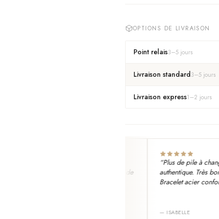
OPTIONS DE LIVRAISON
Point relais
3
–
5
jours
Livraison standard
3
–
5
jours
Livraison express
1
–
2
jours
mesh fin, fait en Suisse avec
“
Plus de pile à changer, m
t Ronda. Authentique, livraison rapide
authentique. Très bonne a
rs. Aucun défaut.
”
Bracelet acier confortable.
N FAURE
—
ISABELLE