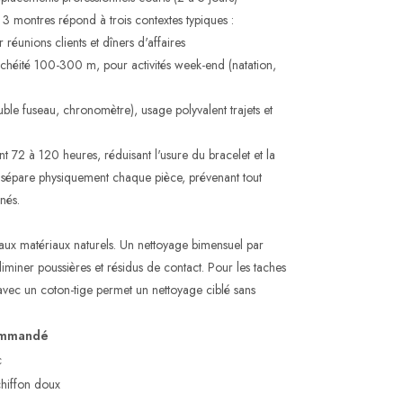
 3 montres répond à trois contextes typiques :
réunions clients et dîners d'affaires
chéité 100-300 m, pour activités week-end (natation,
le fuseau, chronomètre), usage polyvalent trajets et
t 72 à 120 heures, réduisant l'usure du bracelet et la
 sépare physiquement chaque pièce, prévenant tout
nés.
 aux matériaux naturels. Un nettoyage bimensuel par
liminer poussières et résidus de contact. Pour les taches
 avec un coton-tige permet un nettoyage ciblé sans
ommandé
c
hiffon doux