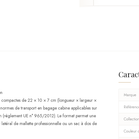
Carac
en
Marque
s compactes de 22 × 10 × 7 cm (longueur × largeur ×
Référenc
 normes de transport en bagage cabine applicables sur
en (règlement UE n° 965/2012). Le format permet une
Collectio
 latéral de mallette professionnelle ou un sac à dos de
Couleur d