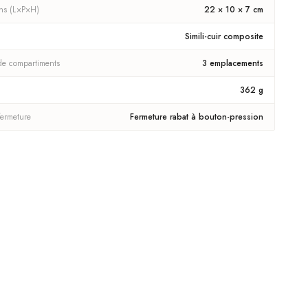
ns (L×P×H)
22 × 10 × 7 cm
Simili-cuir composite
e compartiments
3 emplacements
362 g
fermeture
Fermeture rabat à bouton-pression