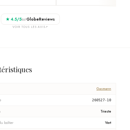
★
4.5
/5
sur
GlobeReviews
VOIR TOUS LES AVIS
↗
téristiques
Gasmann
e
260527-10
n
Trieste
u boîtier
Vert