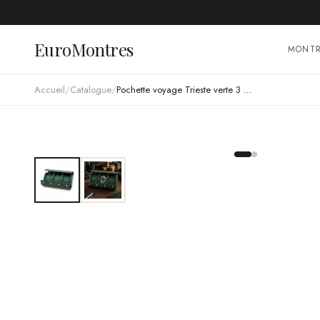
EuroMontres
MONT
Accueil
/
Catalogue
/
Pochette voyage Trieste verte 3 montres fermeture rabat simili-cuir composite