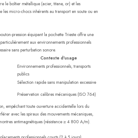
 le boîtier métallique (acier, titane, or) et les
 les micro-chocs inhérents au transport en soute ou en
bouton-pression équipant la pochette Trieste offre une
t particulièrement aux environnements professionnels
ssaire sans perturbation sonore.
Contexte d'usage
Environnements professionnels, transports
publics
Sélection rapide sans manipulation excessive
Préservation calibres mécaniques (ISO 764)
ion, empêchant toute ouverture accidentelle lors du
erférer avec les spiraux des mouvements mécaniques,
 montres antimagnétiques (résistance ≥ 4 800 A/m).
placements professionnels courts (2 à 5 jours)