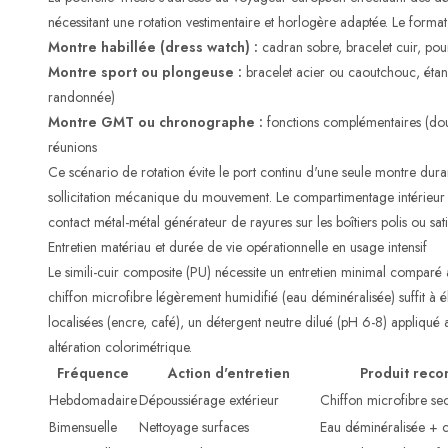
nécessitant une rotation vestimentaire et horlogère adaptée. Le format
Montre habillée (dress watch) :
cadran sobre, bracelet cuir, pour 
Montre sport ou plongeuse :
bracelet acier ou caoutchouc, étan
randonnée)
Montre GMT ou chronographe :
fonctions complémentaires (doub
réunions
Ce scénario de rotation évite le port continu d'une seule montre duran
sollicitation mécanique du mouvement. Le compartimentage intérieur
contact métal-métal générateur de rayures sur les boîtiers polis ou sati
Entretien matériau et durée de vie opérationnelle en usage intensif
Le simili-cuir composite (PU) nécessite un entretien minimal comparé
chiffon microfibre légèrement humidifié (eau déminéralisée) suffit à é
localisées (encre, café), un détergent neutre dilué (pH 6-8) appliqué
altération colorimétrique.
Fréquence
Action d'entretien
Produit rec
Hebdomadaire
Dépoussiérage extérieur
Chiffon microfibre se
Bimensuelle
Nettoyage surfaces
Eau déminéralisée + c