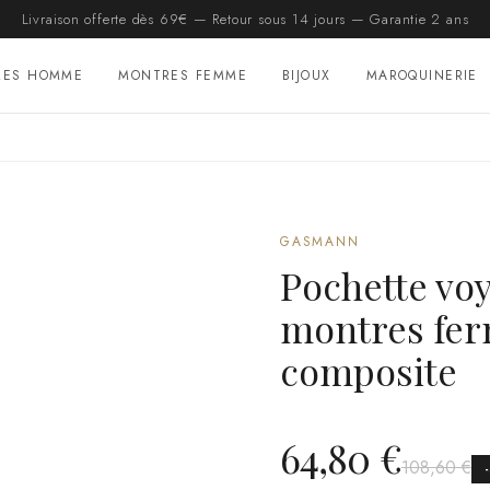
Livraison offerte dès 69€ — Retour sous 14 jours — Garantie 2 ans
RES HOMME
MONTRES FEMME
BIJOUX
MAROQUINERIE
GASMANN
Pochette voy
montres ferm
composite
64,80 €
108,60 €
-