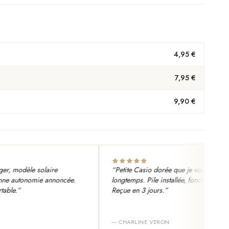
4,95 €
7,95 €
9,90 €
odèle solaire
“
Petite Casio dorée que je voulais depuis
utonomie annoncée.
longtemps. Pile installée, fonctionne nickel.
”
Reçue en 3 jours.
”
—
CHARLINE VERON