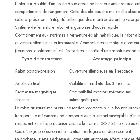
L'intérieur doublé d'un textile doux crée une barrière anti-abrasion entre
compartiments de rangement. Cette double couche matérielle absorbe
cabine, préservant l'intégrité esthétique des montres durant le voyage.
Système de fermeture rabat et ergonomie d'accès rapide
Contrairement aux systèmes à fermeture éclair métallique, le rabat à 
ouverture silencieuse et instantanée. Cette solution technique convien
(réunions, conférences) où l'extraction discrète d'une montre est néce
Type de fermeture
Avantage principal
Rabat bouton-pression
Ouverture silencieuse en 1 seconde
Accès vertical
Visibilité immédiate des 3 montres
Fermeture magnétique
Compatibilité montres mécaniques
absente
antimagnétiques
Le rabat structuré maintient une tension constante sur le bouton-press
transport. Le mécanisme ne comporte aucun aimant susceptible d'int
respectant ainsi les préconisations de la norme ISO 764 relative aux
Cas d'usage professionnel et rotation horlogère en déplacement
La pochette Trieste s'adresse au voyageur européen effectuant des dé