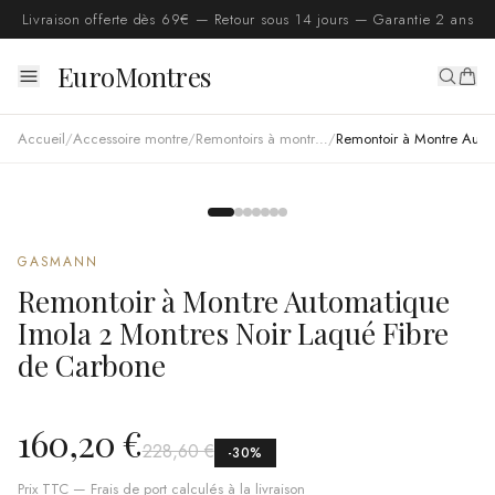
Livraison offerte dès 69€ — Retour sous 14 jours — Garantie 2 ans
EuroMontres
Accueil
/
Accessoire montre
/
Remontoirs à montres automatiques
/
Remontoir à Montre Automatique Imola 2 Montres Noir Laqué Fibre de 
GASMANN
Remontoir à Montre Automatique
Imola 2 Montres Noir Laqué Fibre
de Carbone
160,20 €
228,60 €
-
30
%
Prix TTC — Frais de port calculés à la livraison