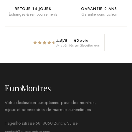
RETOUR 14 JOURS
GARANTIE 2 ANS
Échanges & remboursements
Garantie constructeur
4.5
/5 —
62
avis
Avis vérifiés sur GlobeReviews
EuroMontres
Votre destination européenne pour des montres,
bijoux et accessoires de marque authentiques.
Hagenholzstrasse 58, 8050 Zürich, Suisse
contact@euromontres.com