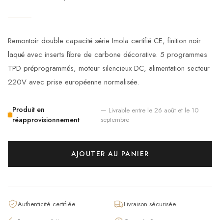
Remontoir double capacité série Imola certifié CE, finition noir
laqué avec inserts fibre de carbone décorative. 5 programmes
TPD préprogrammés, moteur silencieux DC, alimentation secteur
220V avec prise européenne normalisée.
Produit en
— Livrable entre le
26 août
et le
10
réapprovisionnement
septembre
AJOUTER AU PANIER
Authenticité certifiée
Livraison sécurisée