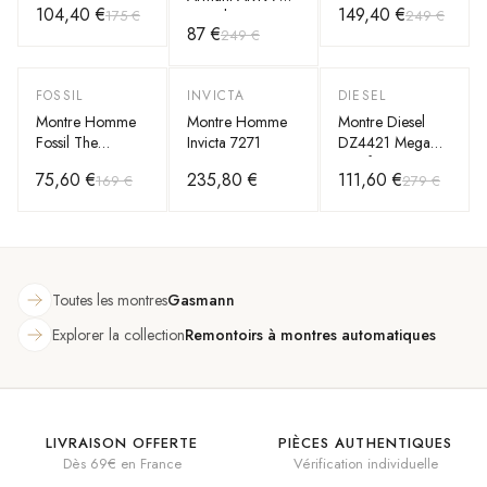
104,40 €
149,40 €
175 €
249 €
Bracelet Cuir
avec double tiroir
GW0857G1
87 €
249 €
Noir Luigi
cadran noir
bracelet silicone
noir
FOSSIL
INVICTA
DIESEL
-
55
%
-
60
%
Montre Homme
Montre Homme
Montre Diesel
Fossil The
Invicta 7271
DZ4421 Mega
Commuter
Chief Acier Gris
75,60 €
235,80 €
111,60 €
169 €
279 €
FS5403 bracelet
Anthracite
cuir marron
Toutes les montres
Gasmann
Explorer la collection
Remontoirs à montres automatiques
LIVRAISON OFFERTE
PIÈCES AUTHENTIQUES
Dès 69€ en France
Vérification individuelle