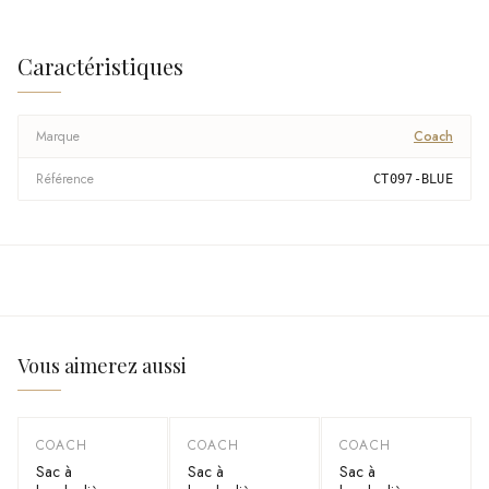
Caractéristiques
Marque
Coach
Référence
CT097-BLUE
Vous aimerez aussi
COACH
COACH
COACH
-
40
%
-
40
%
-
40
%
Sac à
Sac à
Sac à