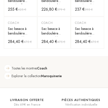
bandoulière
bandoulière
bandoulière
Coach Pillow
Coach Trail 12 en
Coach Trail 12 en
255 €
226,80 €
237 €
425 €
379 €
395 €
Tabby 18 en cuir
toile signature
cuir de veau
nappa
COACH
COACH
COACH
-
40
%
-
40
%
-
40
%
Sac besace à
Sac besace à
Sac besace à
bandoulière
bandoulière
bandoulière
Coach Tabby 26
Coach Tabby 26
Coach Tabby 26
284,40 €
284,40 €
284,40 €
475 €
475 €
475 €
en cuir grainé
en cuir grainé
en cuir grainé
Toutes les montres
Coach
Explorer la collection
Maroquinerie
LIVRAISON OFFERTE
PIÈCES AUTHENTIQUES
Dès 69€ en France
Vérification individuelle