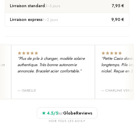
Livraison standard
7,95 €
3
–
5
jours
Livraison express
9,90 €
1
–
2
jours
“
Plus de pile à changer, modèle solaire
“
Petite Casio dorée 
n
authentique. Très bonne autonomie
longtemps. Pile insta
annoncée. Bracelet acier confortable.
”
nickel. Reçue en 3 jo
—
ISABELLE
—
CHARLINE VERON
★
4.5
/5
sur
GlobeReviews
VOIR TOUS LES AVIS
↗