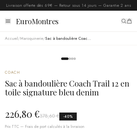
Livraison offerte dès 69€ — Retour sous 14 jours — Garantie 2 ans
EuroMontres
Accueil
/
Maroquinerie
/
Sac à bandoulière Coach Trail 12 en toile signature bleu denim
COACH
Sac à bandoulière Coach Trail 12 en
toile signature bleu denim
226,80 €
378,60 €
-
40
%
Prix TTC — Frais de port calculés à la livraison