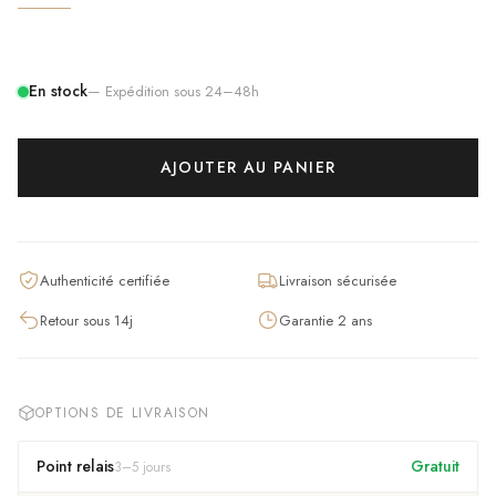
En stock
— Expédition sous 24–48h
AJOUTER AU PANIER
Authenticité certifiée
Livraison sécurisée
Retour sous 14j
Garantie 2 ans
OPTIONS DE LIVRAISON
Point relais
Gratuit
3
–
5
jours