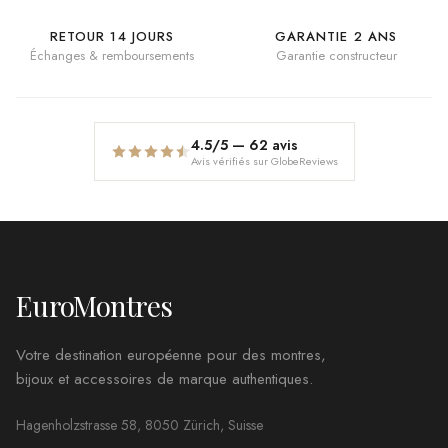
RETOUR 14 JOURS
GARANTIE 2 ANS
Échanges & remboursements
Garantie constructeur
4.5
/5 —
62
avis
Avis vérifiés sur GlobeReviews
EuroMontres
Votre destination européenne pour des montres,
bijoux et accessoires de marque authentiques.
Hagenholzstrasse 58, 8050 Zürich, Suisse