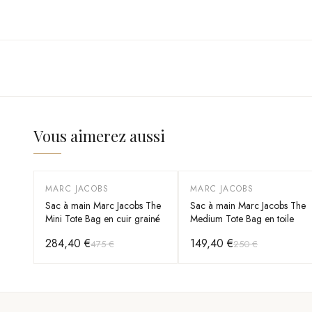
Vous aimerez aussi
MARC JACOBS
MARC JACOBS
-
40
%
-
40
%
Sac à main Marc Jacobs The
Sac à main Marc Jacobs The
Mini Tote Bag en cuir grainé
Medium Tote Bag en toile
284,40 €
149,40 €
475 €
250 €