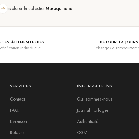
Explorer la collection
Maroquinerie
IÈCES AUTHENTIQUES
RETOUR 14 JOURS
Vérification individuelle
Échanges & rembourseme
SERVICES
INFORMATIONS
Contact
Qui sommes-nous
FAQ
Journal horloger
Livraison
Authenticité
Retours
CGV