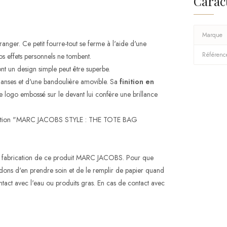
Carac
Marque
anger. Ce petit fourre-tout se ferme à l'aide d'une
Référenc
os effets personnels ne tombent.
nt un design simple peut être superbe.
anses et d'une bandoulière amovible. Sa
finition en
le logo embossé sur le devant lui confère une brillance
scription "MARC JACOBS STYLE : THE TOTE BAG
 la fabrication de ce produit MARC JACOBS. Pour que
dons d'en prendre soin et de le remplir de papier quand
ntact avec l'eau ou produits gras. En cas de contact avec