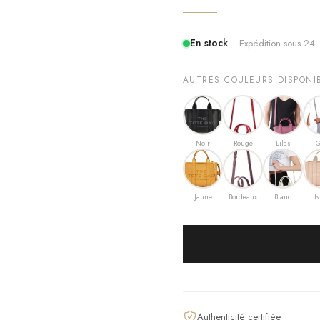
En stock
— Expédition sous 2
AUTRES COULEURS DISPONI
Noir
Rouge
Lilas
G
Jaune
Bordeaux
Blanc
N
Authenticité certifiée