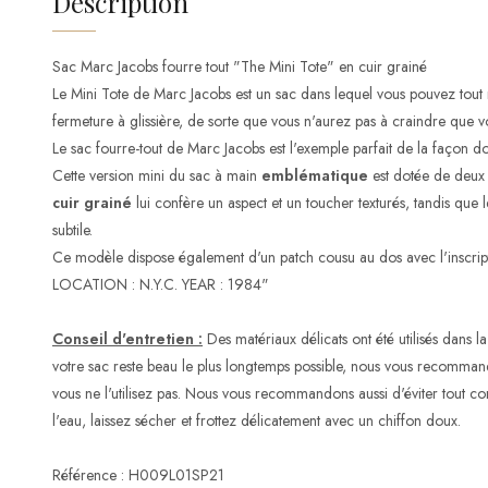
Description
Sac Marc Jacobs fourre tout "The Mini Tote" en cuir grainé
Le Mini Tote de Marc Jacobs est un sac dans lequel vous pouvez tout r
fermeture à glissière, de sorte que vous n'aurez pas à craindre que v
Le sac fourre-tout de Marc Jacobs est l'exemple parfait de la façon do
Cette version mini du sac à main
emblématique
est dotée de deux 
cuir grainé
lui confère un aspect et un toucher texturés, tandis que 
subtile.
Ce modèle dispose également d'un patch cousu au dos avec l'in
LOCATION : N.Y.C. YEAR : 1984"
Conseil d'entretien :
Des matériaux délicats ont été utilisés dans
votre sac reste beau le plus longtemps possible, nous vous recomman
vous ne l'utilisez pas. Nous vous recommandons aussi d'éviter tout co
l'eau, laissez sécher et frottez délicatement avec un chiffon doux.
Référence : H009L01SP21