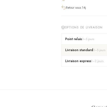
Retour sous 14j
OPTIONS DE LIVRAISON
Point relais
3
–
5
jours
Livraison standard
3
–
5
jours
Livraison express
1
–
2
jours