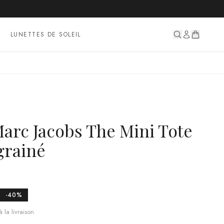
LUNETTES DE SOLEIL
Marc Jacobs The Mini Tote
grainé
-
40
%
 la livraison