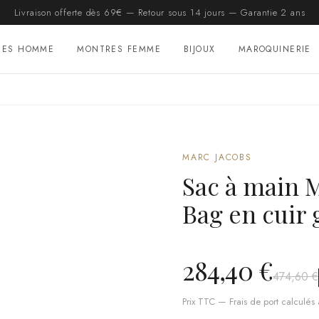
Livraison offerte dès 69€ — Retour sous 14 jours — Garantie 2 ans
RES HOMME
MONTRES FEMME
BIJOUX
MAROQUINERIE
MARC JACOBS
Sac à main 
Bag en cuir 
284,40 €
474,60 €
Prix TTC — Frais de port calculés à