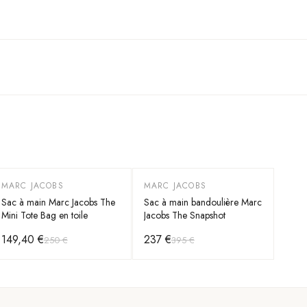
MARC JACOBS
MARC JACOBS
-
40
%
-
40
%
Sac à main Marc Jacobs The
Sac à main bandoulière Marc
Mini Tote Bag en toile
Jacobs The Snapshot
149,40 €
237 €
250 €
395 €