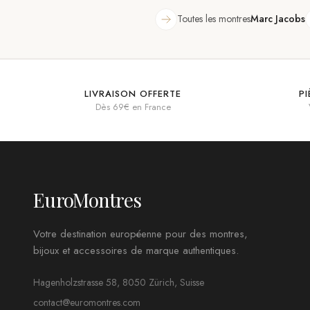
Toutes les montres
Marc Jacobs
LIVRAISON OFFERTE
P
Dès 69€ en France
EuroMontres
Votre destination européenne pour des montres,
bijoux et accessoires de marque authentiques.
Hagenholzstrasse 58, 8050 Zürich, Suisse
contact@euromontres.com