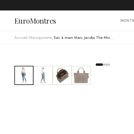
EuroMontres
MONT
Accueil
/
Maroquinerie
/
Sac à main Marc Jacobs The Mini Tote Bag en cuir grainé