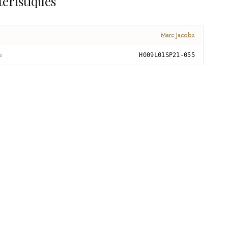
téristiques
Marc Jacobs
e
H009L01SP21-055