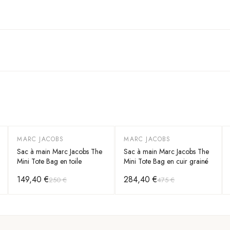
MARC JACOBS
MARC JACOBS
-
40
%
-
40
%
Sac à main Marc Jacobs The
Sac à main Marc Jacobs The
Mini Tote Bag en toile
Mini Tote Bag en cuir grainé
149,40 €
284,40 €
250 €
475 €