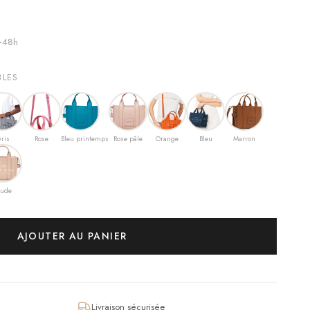
4–48h
BLES
ris
Rose
Bleu printemps
Rose pâle
Orange
Bleu
Marron
ude
AJOUTER AU PANIER
Livraison sécurisée