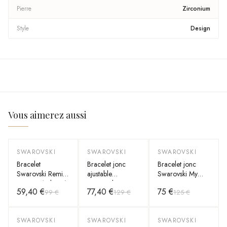
Pierre
Zirconium
Style
Design
Vous aimerez aussi
SWAROVSKI
SWAROVSKI
SWAROVSKI
-
40
%
-
40
%
-
40
%
Bracelet
Bracelet jonc
Bracelet jonc
Swarovski Remix
ajustable
Swarovski My
5435651 plaqué
Swarovski Starry
Hero 5495500
59,40 €
77,40 €
75 €
99 €
129 €
125 €
or rose cristaux
Night Heart
plaqué or rose
blancs
5484018 plaqué
cristaux blancs
or rose cristaux
SWAROVSKI
SWAROVSKI
SWAROVSKI
-
40
%
-
40
%
-
40
%
blancs