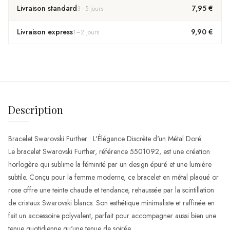
Livraison standard
7,95 €
3
–
5
jours
Livraison express
9,90 €
1
–
2
jours
Description
Bracelet Swarovski Further : L'Élégance Discrète d'un Métal Doré
Le bracelet Swarovski Further, référence 5501092, est une création
horlogère qui sublime la féminité par un design épuré et une lumière
subtile. Conçu pour la femme moderne, ce bracelet en métal plaqué or
rose offre une teinte chaude et tendance, rehaussée par la scintillation
de cristaux Swarovski blancs. Son esthétique minimaliste et raffinée en
fait un accessoire polyvalent, parfait pour accompagner aussi bien une
tenue quotidienne qu'une tenue de soirée.