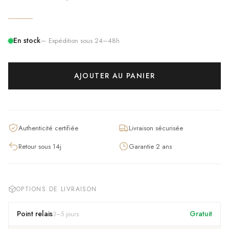
En stock
— Expédition sous 24–48h
AJOUTER AU PANIER
Authenticité certifiée
Livraison sécurisée
Retour sous 14j
Garantie 2 ans
OPTIONS DE LIVRAISON
Point relais
Gratuit
3
–
5
jours