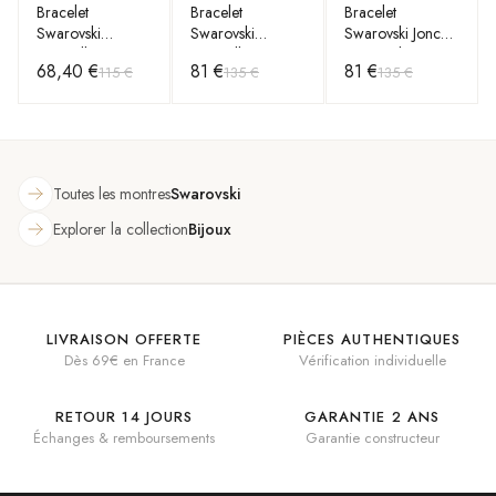
Bracelet
Bracelet
Bracelet
Swarovski
Swarovski
Swarovski Jonc
Constella
Constella
Swarovski
68,40 €
81 €
81 €
115 €
135 €
135 €
5636273 taille
5654495 coupe
Sparkling Dance
ronde pavé blanc
ronde plaqué or
Rose Plaqué or
plaqué or rose
rose
rose
Toutes les montres
Swarovski
Explorer la collection
Bijoux
LIVRAISON OFFERTE
PIÈCES AUTHENTIQUES
Dès 69€ en France
Vérification individuelle
RETOUR 14 JOURS
GARANTIE 2 ANS
Échanges & remboursements
Garantie constructeur