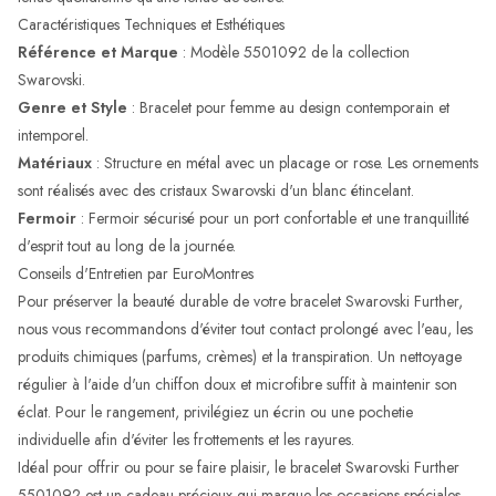
Caractéristiques Techniques et Esthétiques
Référence et Marque
: Modèle 5501092 de la collection
Swarovski.
Genre et Style
: Bracelet pour femme au design contemporain et
intemporel.
Matériaux
: Structure en métal avec un placage or rose. Les ornements
sont réalisés avec des cristaux Swarovski d'un blanc étincelant.
Fermoir
: Fermoir sécurisé pour un port confortable et une tranquillité
d'esprit tout au long de la journée.
Conseils d'Entretien par EuroMontres
Pour préserver la beauté durable de votre bracelet Swarovski Further,
nous vous recommandons d'éviter tout contact prolongé avec l'eau, les
produits chimiques (parfums, crèmes) et la transpiration. Un nettoyage
régulier à l'aide d'un chiffon doux et microfibre suffit à maintenir son
éclat. Pour le rangement, privilégiez un écrin ou une pochetie
individuelle afin d'éviter les frottements et les rayures.
Idéal pour offrir ou pour se faire plaisir, le bracelet Swarovski Further
5501092 est un cadeau précieux qui marque les occasions spéciales.