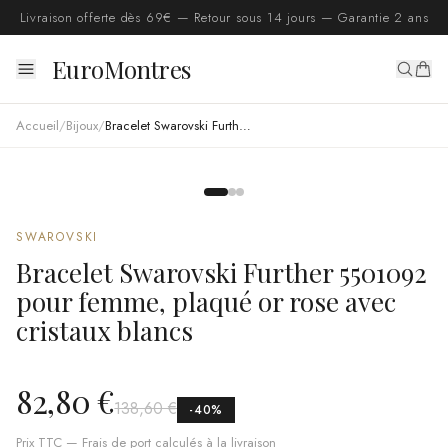
Livraison offerte dès 69€ — Retour sous 14 jours — Garantie 2 ans
EuroMontres
Accueil
/
Bijoux
/
Bracelet Swarovski Further 5501092 pour femme, plaqué or rose avec cristaux blancs
SWAROVSKI
Bracelet Swarovski Further 5501092
pour femme, plaqué or rose avec
cristaux blancs
82,80 €
138,60 €
-
40
%
Prix TTC — Frais de port calculés à la livraison