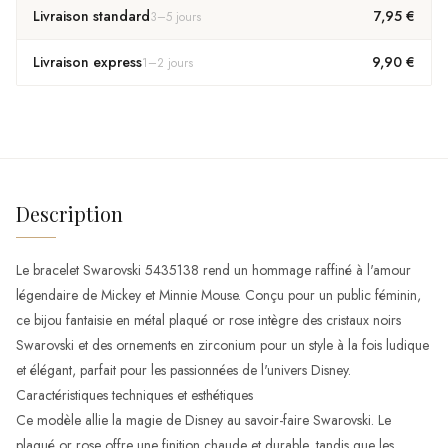
Livraison standard
7,95 €
3
–
5
jours
Livraison express
9,90 €
1
–
2
jours
Description
Le bracelet Swarovski 5435138 rend un hommage raffiné à l'amour
légendaire de Mickey et Minnie Mouse. Conçu pour un public féminin,
ce bijou fantaisie en métal plaqué or rose intègre des cristaux noirs
Swarovski et des ornements en zirconium pour un style à la fois ludique
et élégant, parfait pour les passionnées de l'univers Disney.
Caractéristiques techniques et esthétiques
Ce modèle allie la magie de Disney au savoir-faire Swarovski. Le
plaqué or rose offre une finition chaude et durable, tandis que les