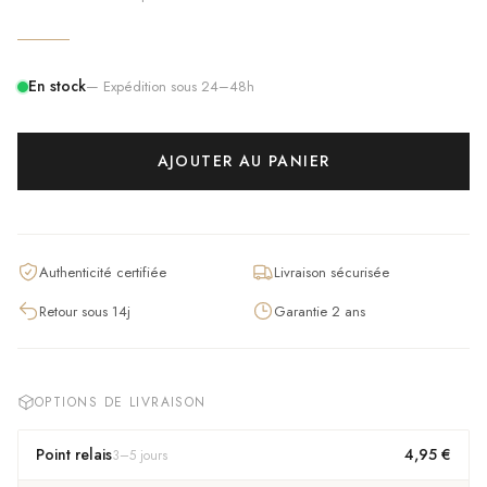
En stock
— Expédition sous 24–48h
AJOUTER AU PANIER
Authenticité certifiée
Livraison sécurisée
Retour sous 14j
Garantie 2 ans
OPTIONS DE LIVRAISON
Point relais
4,95 €
3
–
5
jours