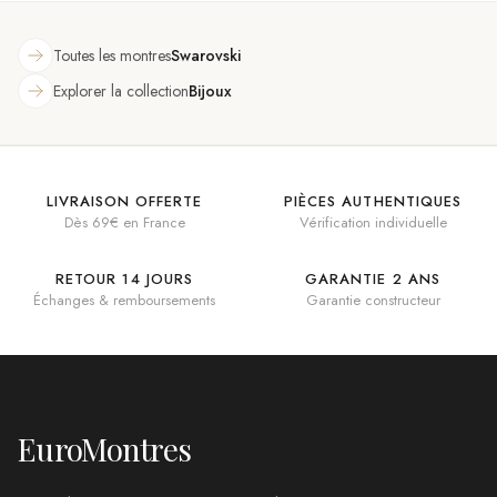
Toutes les montres
Swarovski
Explorer la collection
Bijoux
LIVRAISON OFFERTE
PIÈCES AUTHENTIQUES
Dès 69€ en France
Vérification individuelle
RETOUR 14 JOURS
GARANTIE 2 ANS
Échanges & remboursements
Garantie constructeur
EuroMontres