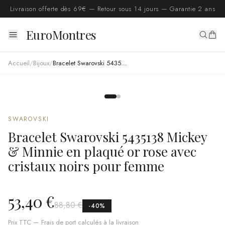
Livraison offerte dès 69€ — Retour sous 14 jours — Garantie 2 ans
EuroMontres
Accueil
/
Bijoux
/
Bracelet Swarovski 5435138 Mickey & Minnie en plaqué or rose avec cristaux noirs pour femme
SWAROVSKI
Bracelet Swarovski 5435138 Mickey
& Minnie en plaqué or rose avec
cristaux noirs pour femme
53,40 €
88,80 €
-
40
%
Prix TTC — Frais de port calculés à la livraison