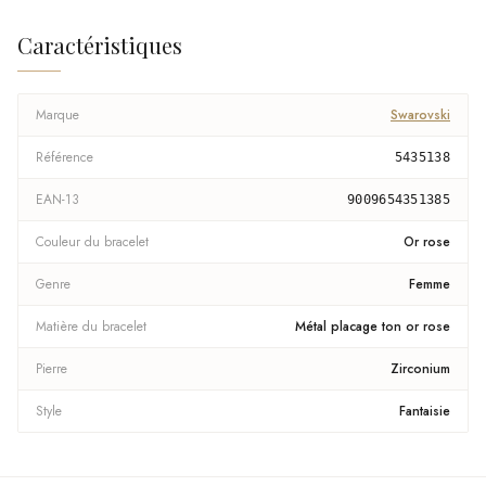
Caractéristiques
Marque
Swarovski
Référence
5435138
EAN-13
9009654351385
Couleur du bracelet
Or rose
Genre
Femme
Matière du bracelet
Métal placage ton or rose
Pierre
Zirconium
Style
Fantaisie