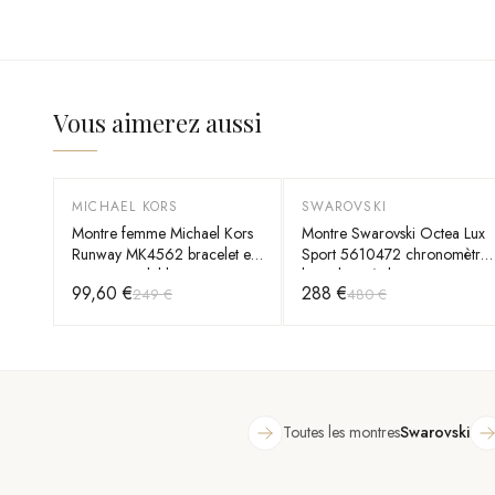
Vous aimerez aussi
MICHAEL KORS
SWAROVSKI
-
60
%
-
40
%
Montre femme Michael Kors
Montre Swarovski Octea Lux
Runway MK4562 bracelet en
Sport 5610472 chronomètre
acier inoxydable noir
bracelet métal noir
99,60 €
288 €
249 €
480 €
Toutes les montres
Swarovski