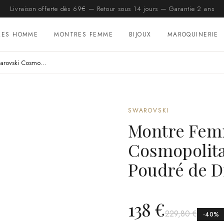
Livraison offerte dès 69€ — Retour sous 14 jours — Garantie 2 ans
RES HOMME
MONTRES FEMME
BIJOUX
MAROQUINERIE
Montre Femme Swarovski Cosmopolitan 5547646, Cadran Noir Poudré de Diamants
SWAROVSKI
Montre Fem
Cosmopolita
Poudré de D
138 €
229,80 €
-
40
%