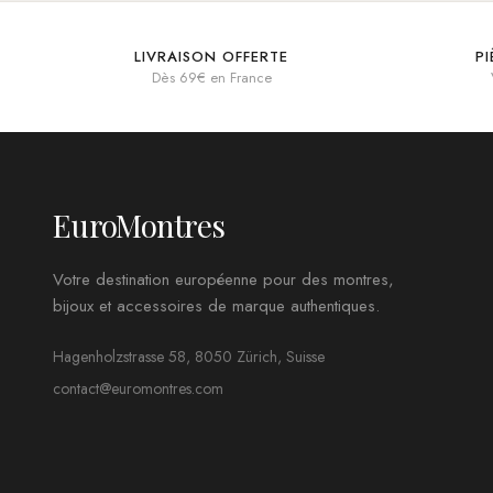
LIVRAISON OFFERTE
P
Dès 69€ en France
EuroMontres
Votre destination européenne pour des montres,
bijoux et accessoires de marque authentiques.
Hagenholzstrasse 58, 8050 Zürich, Suisse
contact@euromontres.com