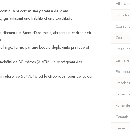
Affichag
ort qualité-prix et une garantie de 2 ans.
Collectio
garantissant une fiabilité et une exactitude
Couleur d
 diamètre et 8mm d'épaisseur, abritant un cadran noir
Couleur 
s.
e large, fermé par une boucle déployante pratique et
Couleur 
Diamètre
tanchéité de 30 mètres (3 ATM), la protégeant des
Epaisseu
tan référence 5547646 est le choix idéal pour celles qui
Etanchéi
Fermetur
Forme du
Garantie
Genre