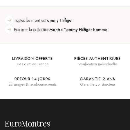
Toutes les montres
Tommy Hilfiger
Explorer la collection
Montre Tommy Hilfiger homme
LIVRAISON OFFERTE
PIÈCES AUTHENTIQUES
Dès 69€ en France
Vérification individuelle
RETOUR 14 JOURS
GARANTIE 2 ANS
Échanges & remboursements
Garantie constructeur
EuroMontres