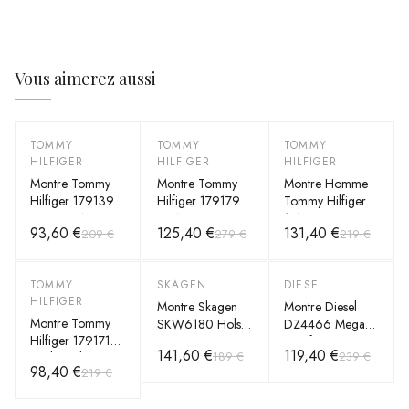
Vous aimerez aussi
TOMMY
TOMMY
TOMMY
-
55
%
-
55
%
-
40
%
HILFIGER
HILFIGER
HILFIGER
Montre Tommy
Montre Tommy
Montre Homme
Hilfiger 1791393
Hilfiger 1791790
Tommy Hilfiger
Sport en Acier
en Acier avec
1710479 Henry
93,60 €
125,40 €
131,40 €
209 €
279 €
219 €
Noir
Cadran Gris et
Squelette
Bracelet Noir
Anthracite
TOMMY
SKAGEN
DIESEL
-
55
%
-
25
%
-
50
%
HILFIGER
Montre Skagen
Montre Diesel
Montre Tommy
SKW6180 Holst
DZ4466 Mega
Hilfiger 1791719
en Acier Noir et
Chief en acier
141,60 €
119,40 €
189 €
239 €
Bank Cadran
maille milanaise
gris
98,40 €
219 €
Bleu et Bracelet
Acier