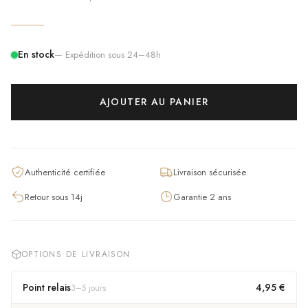
En stock
— Expédition sous 24–48h
AJOUTER AU PANIER
Authenticité certifiée
Livraison sécurisée
Retour sous 14j
Garantie 2 ans
OPTIONS DE LIVRAISON
Point relais
4,95 €
3
–
5
jours