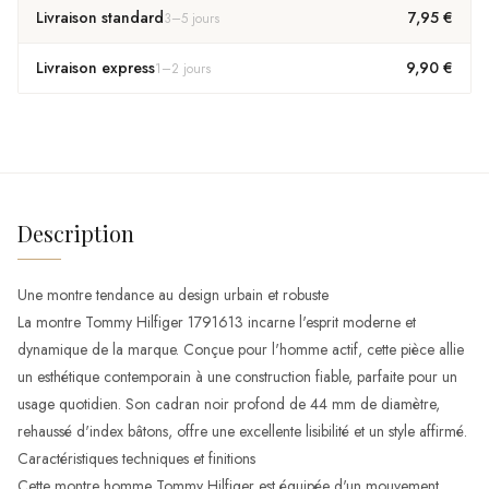
Livraison standard
7,95 €
3
–
5
jours
Livraison express
9,90 €
1
–
2
jours
Description
Une montre tendance au design urbain et robuste
La montre Tommy Hilfiger 1791613 incarne l'esprit moderne et
dynamique de la marque. Conçue pour l'homme actif, cette pièce allie
un esthétique contemporain à une construction fiable, parfaite pour un
usage quotidien. Son cadran noir profond de 44 mm de diamètre,
rehaussé d'index bâtons, offre une excellente lisibilité et un style affirmé.
Caractéristiques techniques et finitions
Cette montre homme Tommy Hilfiger est équipée d'un mouvement