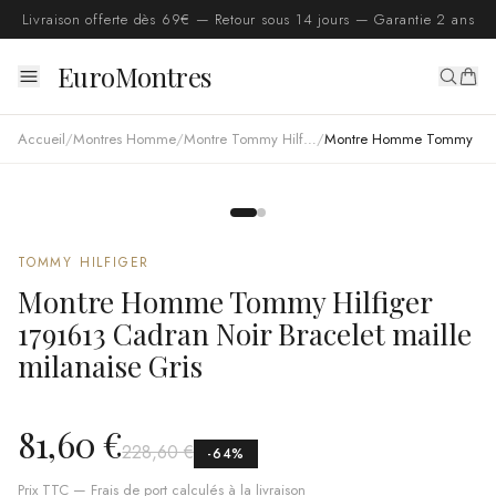
Livraison offerte dès 69€ — Retour sous 14 jours — Garantie 2 ans
EuroMontres
Accueil
/
Montres Homme
/
Montre Tommy Hilfiger homme
/
Montre Homme Tommy Hilfiger 1791613 Cadran Noir Bracelet maille milanaise Gris
TOMMY HILFIGER
Montre Homme Tommy Hilfiger
1791613 Cadran Noir Bracelet maille
milanaise Gris
81,60 €
228,60 €
-
64
%
Prix TTC — Frais de port calculés à la livraison