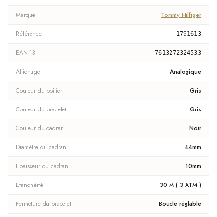
Marque
Tommy Hilfiger
Référence
1791613
EAN-13
7613272324533
Affichage
Analogique
Couleur du boîtier
Gris
Couleur du bracelet
Gris
Couleur du cadran
Noir
Diamètre du cadran
44mm
Epaisseur du cadran
10mm
Etanchéité
30 M ( 3 ATM )
Fermeture du bracelet
Boucle réglable