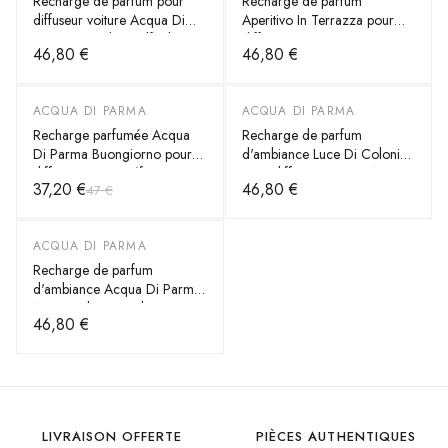
Recharge de parfum pour
Recharge de parfum
diffuseur voiture Acqua Di
Aperitivo In Terrazza pour
Parma Fico di Amalfi Blue
diffuseur voiture Acqua Di
46,80 €
46,80 €
Mediterraneo - Réf. 62229
Parma - Réf. 62233
ACQUA DI PARMA
ACQUA DI PARMA
-
21
%
Recharge parfumée Acqua
Recharge de parfum
Di Parma Buongiorno pour
d'ambiance Luce Di Colonia
diffuseur auto - Réf. 62223
pour diffuseur voiture Acqua
37,20 €
46,80 €
47 €
Di Parma - Réf. 62222
ACQUA DI PARMA
Recharge de parfum
d'ambiance Acqua Di Parma
Arancia di Capri Blue
46,80 €
Mediterraneo pour diffuseur
de voiture - Réf. 62227
LIVRAISON OFFERTE
PIÈCES AUTHENTIQUES