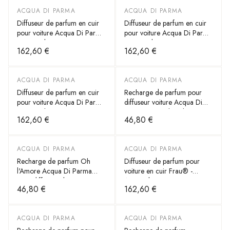
ACQUA DI PARMA
ACQUA DI PARMA
Diffuseur de parfum en cuir
Diffuseur de parfum en cuir
pour voiture Acqua Di Parma
pour voiture Acqua Di Parma
meets Poltona Frau
meets Poltona Frau
162,60 €
162,60 €
ACQUA DI PARMA
ACQUA DI PARMA
Diffuseur de parfum en cuir
Recharge de parfum pour
pour voiture Acqua Di Parma
diffuseur voiture Acqua Di
meets Poltona Frau
Parma - Luce di Colonia -
162,60 €
46,80 €
Réf. 62234
ACQUA DI PARMA
ACQUA DI PARMA
Recharge de parfum Oh
Diffuseur de parfum pour
l'Amore Acqua Di Parma
voiture en cuir Frau® -
pour diffuseur de voiture -
Acqua di Parma meets
46,80 €
162,60 €
Réf. 62225
Poltrona Frau - Jaune, Gris
foncé ou Marron
ACQUA DI PARMA
ACQUA DI PARMA