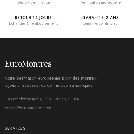
Dès 69€ en France
Vérification individuelle
RETOUR 14 JOURS
GARANTIE 2 ANS
Échanges & remboursements
Garantie constructeur
EuroMontres
Votre destination européenne pour des montres,
bijoux et accessoires de marque authentiques.
Hagenholzstrasse 58, 8050 Zürich, Suisse
contact@euromontres.com
SERVICES