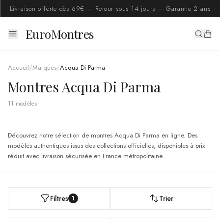
Livraison offerte dès 69€ — Retour sous 14 jours — Garantie 2 ans
EuroMontres
Accueil
/
Marques
/
Acqua Di Parma
Montres Acqua Di Parma
11
modèle
s
Découvrez notre sélection de montres Acqua Di Parma en ligne. Des
modèles authentiques issus des collections officielles, disponibles à prix
réduit avec livraison sécurisée en France métropolitaine.
Filtres
Trier
1