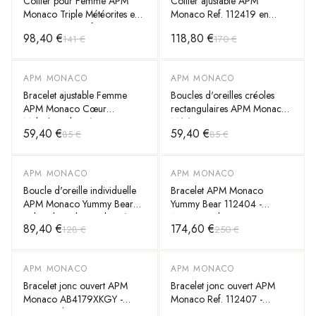
Collier pour Femme APM
Collier ajustable APM
Monaco Triple Météorites en
Monaco Ref. 112419 en
Argent 925 - Réf.
argent 925 or rose pour
98,40 €
118,80 €
141 €
170 €
AC3350OX
femme
APM MONACO
APM MONACO
-
30
%
-
30
%
Bracelet ajustable Femme
Boucles d'oreilles créoles
APM Monaco Cœur
rectangulaires APM Monaco
Malachite plaqué or jaune -
Météorites en argent 925,
59,40 €
59,40 €
85 €
85 €
Réf. YB4934XMAL
zirconium blanc - Réf.
AE13240OX
APM MONACO
APM MONACO
-
30
%
-
30
%
Boucle d'oreille individuelle
Bracelet APM Monaco
APM Monaco Yummy Bear
Yummy Bear 112404 -
Baby Clip Valentin plaqué or
Argent, Perles & Zirconiums
89,40 €
174,60 €
128 €
250 €
18k - YE13983XRVPL
Blancs/Noirs - Unisexe
APM MONACO
APM MONACO
-
30
%
-
30
%
Bracelet jonc ouvert APM
Bracelet jonc ouvert APM
Monaco AB4179XKGY -
Monaco Ref. 112407 -
Serpent plaqué or jaune avec
Serpent en argent 925,