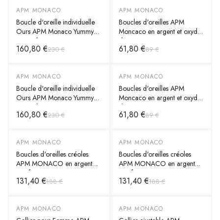
APM MONACO
APM MONACO
-
30
%
-
30
%
Boucle d'oreille individuelle
Boucles d'oreilles APM
Ours APM Monaco Yummy
Moncaco en argent et oxyde
Bear Clip en argent 925
de zirconium
160,80 €
61,80 €
230 €
89 €
APM MONACO
APM MONACO
-
30
%
-
30
%
Boucle d'oreille individuelle
Boucles d'oreilles APM
Ours APM Monaco Yummy
Moncaco en argent et oxyde
Bear Clip en argent 925
de zirconium
160,80 €
61,80 €
230 €
89 €
APM MONACO
APM MONACO
-
30
%
-
30
%
Boucles d'oreilles créoles
Boucles d'oreilles créoles
APM MONACO en argent
APM MONACO en argent
motif coeur
motif coeur
131,40 €
131,40 €
188 €
188 €
APM MONACO
APM MONACO
-
30
%
-
30
%