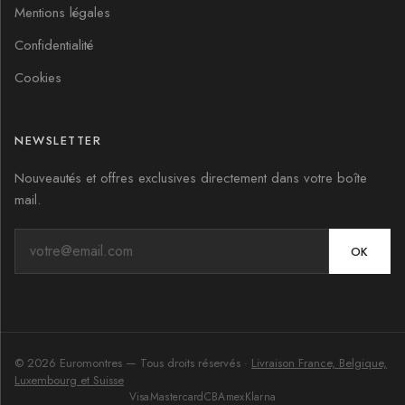
Mentions légales
Confidentialité
Cookies
NEWSLETTER
Nouveautés et offres exclusives directement dans votre boîte
mail.
OK
©
2026
Euromontres
— Tous droits réservés ·
Livraison France, Belgique,
Luxembourg et Suisse
Visa
Mastercard
CB
Amex
Klarna