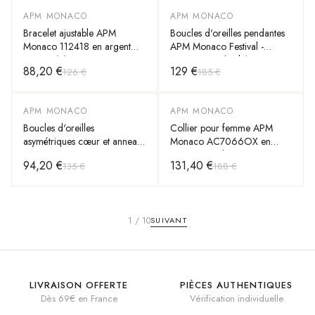
APM MONACO
APM MONACO
-
30
%
-
30
%
Bracelet ajustable APM
Boucles d'oreilles pendantes
Monaco 112418 en argent
APM Monaco Festival -
925, météorite et zirconiums,
Argent 925 rhodié avec
88,20 €
129 €
126 €
185 €
unisexe
zirconiums - Réf. 112222
APM MONACO
APM MONACO
-
30
%
-
30
%
Boucles d'oreilles
Collier pour femme APM
asymétriques cœur et anneau
Monaco AC7066OX en
APM Monaco AE11262OX
argent 925, longueur
94,20 €
131,40 €
135 €
188 €
en argent 925 et zirconiums
ajustable
pour femme
1
/
10
SUIVANT
LIVRAISON OFFERTE
PIÈCES AUTHENTIQUES
Dès 69€ en France
Vérification individuelle