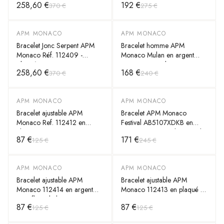
258,60 €
192 €
370 €
275 €
cristaux - Unisexe
pierre bleue et zirconiums -
Unisexe
APM MONACO
APM MONACO
-
30
%
-
30
%
Bracelet Jonc Serpent APM
Bracelet homme APM
Monaco Réf. 112409 -
Monaco Mulan en argent
Plaqué Or Rose Unisexe
925 noir serti de zirconiums -
258,60 €
168 €
370 €
240 €
Réf. AB3486BZT
APM MONACO
APM MONACO
-
30
%
-
30
%
Bracelet ajustable APM
Bracelet APM Monaco
Monaco Ref. 112412 en
Festival AB5107XDKB en
plaqué or avec cœur ajouré
argent 925, triangles articulés
87 €
171 €
125 €
245 €
et zirconiums blancs pour
avec zirconiums blancs et
femme
pierres bleues - Unisexe
APM MONACO
APM MONACO
-
30
%
-
30
%
Bracelet ajustable APM
Bracelet ajustable APM
Monaco 112414 en argent
Monaco 112413 en plaqué or
noir, fleur de lys et
avec croix et zirconiums pour
87 €
87 €
125 €
125 €
zirconiums - Unisexe
femme