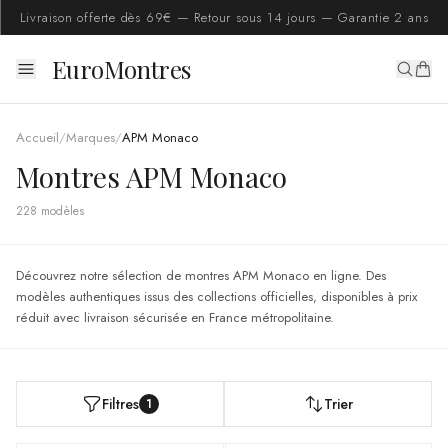
Livraison offerte dès 69€ — Retour sous 14 jours — Garantie 2 ans
EuroMontres
Accueil
/
Marques
/
APM Monaco
Montres APM Monaco
228
modèle
s
Découvrez notre sélection de montres APM Monaco en ligne. Des
modèles authentiques issus des collections officielles, disponibles à prix
réduit avec livraison sécurisée en France métropolitaine.
Filtres
Trier
1