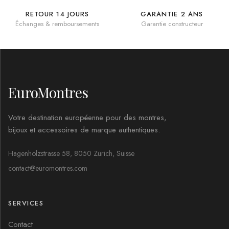
RETOUR 14 JOURS
GARANTIE 2 ANS
Échanges & remboursements
Garantie constructeur
EuroMontres
Votre destination européenne pour des montres,
bijoux et accessoires de marque authentiques.
Hagenholzstrasse 58, 8050 Zürich, Suisse
contact@euromontres.com
SERVICES
Contact