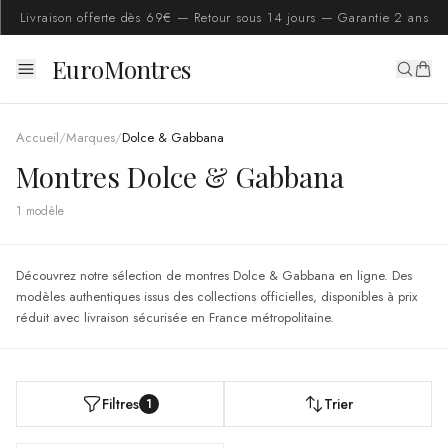
Livraison offerte dès 69€ — Retour sous 14 jours — Garantie 2 ans
EuroMontres
Accueil
/
Marques
/
Dolce & Gabbana
Montres Dolce & Gabbana
1
modèle
Découvrez notre sélection de montres Dolce & Gabbana en ligne. Des
modèles authentiques issus des collections officielles, disponibles à prix
réduit avec livraison sécurisée en France métropolitaine.
Filtres
Trier
1