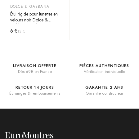
DOLCE & GABBANA
-
52
%
Étui rigide pour lunettes en
velours noir Dolce &
Gabbana - Réf. 112213
6 €
13 €
LIVRAISON OFFERTE
PIÈCES AUTHENTIQUES
Dès 69€ en France
Vérification individuelle
RETOUR 14 JOURS
GARANTIE 2 ANS
Échanges & remboursements
Garantie constructeur
EuroMontres