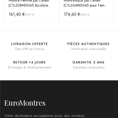
Montre Femme Just Cavalli
Montre-Bijou Just Cavalli
JC1L208M0065 Bicolore
JC1L264M0045 pour Femme
Argent/Or Rose Cadran
- Cadran Vert et Acier Or
161,40 €
174,60 €
249 €
269 €
Nacre
Rose
LIVRAISON OFFERTE
PIÈCES AUTHENTIQUES
Dès 69€ en France
Vérification individuelle
RETOUR 14 JOURS
GARANTIE 2 ANS
Échanges & remboursements
Garantie constructeur
EuroMontres
Votre destination européenne pour des montres,