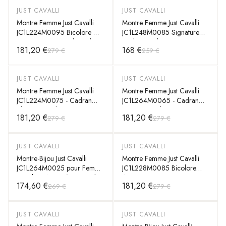
JUST CAVALLI
JUST CAVALLI
-
35
%
-
35
%
Montre Femme Just Cavalli
Montre Femme Just Cavalli
JC1L224M0095 Bicolore Or
JC1L248M0085 Signature
Rose et Argent Cadran Bleu
Snake - Cadran Noir, Acier
181,20 €
168 €
279 €
259 €
34mm
Noir et Or Rose
JUST CAVALLI
JUST CAVALLI
-
35
%
-
35
%
Montre Femme Just Cavalli
Montre Femme Just Cavalli
JC1L224M0075 - Cadran
JC1L264M0065 - Cadran
Bleu & Bracelet Acier
Vert & Bracelet Acier
181,20 €
181,20 €
279 €
279 €
Bicolore
Bicolore Argent/Or Rose
JUST CAVALLI
JUST CAVALLI
-
35
%
-
35
%
Montre-Bijou Just Cavalli
Montre Femme Just Cavalli
JC1L264M0025 pour Femme
JC1L228M0085 Bicolore
- Cadran Argenté & Bracelet
Argent et Or Rose 34mm
174,60 €
181,20 €
269 €
279 €
Acier Doré
JUST CAVALLI
JUST CAVALLI
-
35
%
-
35
%