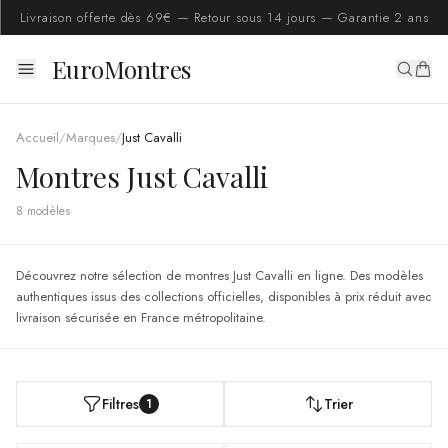
Livraison offerte dès 69€ — Retour sous 14 jours — Garantie 2 ans
EuroMontres
Accueil
/
Marques
/
Just Cavalli
Montres Just Cavalli
8
modèle
s
Découvrez notre sélection de montres Just Cavalli en ligne. Des modèles
authentiques issus des collections officielles, disponibles à prix réduit avec
livraison sécurisée en France métropolitaine.
Filtres
Trier
1