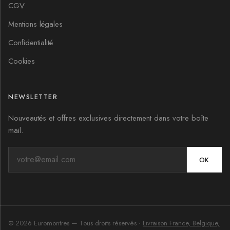
CGV
Mentions légales
Confidentialité
Cookies
NEWSLETTER
Nouveautés et offres exclusives directement dans votre boîte
mail.
OK
©
2026
Euromontres
— Tous droits réservés ·
Livraison France, Belgique,