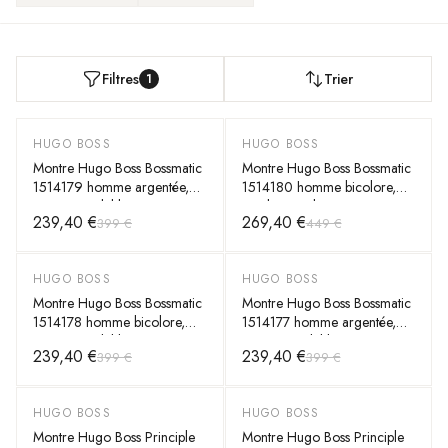
Filtres
Trier
1
HUGO BOSS
HUGO BOSS
-
40
%
-
40
%
Montre Hugo Boss Bossmatic
Montre Hugo Boss Bossmatic
1514179 homme argentée,
1514180 homme bicolore,
acier inoxydable 42mm,
stainless steel 42mm,
239,40 €
269,40 €
399 €
449 €
automatique 10 ATM
automatique 10 ATM
HUGO BOSS
HUGO BOSS
-
40
%
-
40
%
Montre Hugo Boss Bossmatic
Montre Hugo Boss Bossmatic
1514178 homme bicolore,
1514177 homme argentée,
acier inoxydable 42mm,
acier inoxydable 42mm,
239,40 €
239,40 €
399 €
399 €
quartz 10 ATM
automatique 10 ATM
HUGO BOSS
HUGO BOSS
-
40
%
-
40
%
Montre Hugo Boss Principle
Montre Hugo Boss Principle