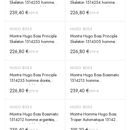
Skeleton 1514255 homme
Skeleton 1514254 homme
noire, acier inoxydable
argentée, stainless steel (ionic-
239,40 €
226,80 €
399 €
379 €
41mm, automatique 3 ATM
plated grey) 41mm,
automatique 5 ATM
HUGO BOSS
HUGO BOSS
-
40
%
-
40
%
Montre Hugo Boss Principle
Montre Hugo Boss Principle
Skeleton 1514253 homme
Skeleton 1514305 homme
grise, acier inoxydable
bleue, acier inoxydable
226,80 €
226,80 €
379 €
379 €
41mm, automatique 5 ATM
41mm, automatique 5 ATM
HUGO BOSS
HUGO BOSS
-
40
%
-
40
%
Montre Hugo Boss Principle
Montre Hugo Boss Bossmatic
1514235 homme dorée,
1514213 homme
acier inoxydable, plaquage or
gris/argenté, acier
226,80 €
239,40 €
379 €
399 €
41mm, automatique 3 ATM
inoxydable 42mm,
automatique 10 ATM
HUGO BOSS
HUGO BOSS
-
40
%
-
50
%
Montre Hugo Boss Bossmatic
Montre Homme Hugo Boss
1514212 homme argentée,
Troper Automatique 1514203
acier inoxydable (stainless
Boîtier et Bracelet Acier Noir
239,40 €
199,20 €