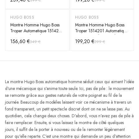
399 €
399 €
steel) 42mm, automatique 10
ATM
HUGO BOSS
HUGO BOSS
-
55
%
-
50
%
Montre Homme Hugo Boss
Montre Homme Hugo Boss
Troper Automatique 1514202
Troper 1514201 Automatique
- Boîtier et bracelet acier
- Boîtier Bicolore, Cadran
156,60 €
199,20 €
349 €
399 €
argenté, cadran noir Open
Bleu Soleillé
Heart
La montre Hugo Boss automatique homme séduit ceux qui aiment l'idée
d'une mécanique qui s'anime toute seule. Ici, pas de pile : le mouvement
se remonte grâce aux gestes naturels de votre poignet au fil de la
journée. Beaucoup de modèles laissent voir ce mécanisme à travers un
fond transparent, un petit spectacle discret dont on ne se lasse pas. Au
quotidien, cela change deux choses. D'abord, vous n'avez pas de pile à
faire remplacer. Ensuite, si vous laissez la montre de côté quelques
jours, il suffit de la porter à nouveau ou de la remonter légèrement
pour qu'elle reparte. C'est une montre qui demande un peu d'attention