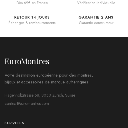
Dès 69€ en France
Vérification individuelle
RETOUR 14 JOURS
GARANTIE 2 ANS
Échanges & remboursements
Garantie constructeur
EuroMontres
Votre destination européenne pour des montres,
bijoux et accessoires de marque authentiques.
Hagenholzstrasse 58, 8050 Zürich, Suisse
contact@euromontres.com
SERVICES