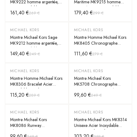
MK9222 homme argentée,
Maritime MK9215 homme
acier inoxydable 44mm,
argentée, acier inoxydable
161,40 €
179,40 €
269 €
299 €
quartz 5 ATM
45mm, quartz 20 ATM
MICHAEL KORS
MICHAEL KORS
-
40
%
-
60
%
Montre Michael Kors Sage
Montre Homme Michael Kors
MK9212 homme argentée,
MK8405 Chronographe
acier inoxydable 44mm,
Acier Argenté
149,40 €
111,60 €
249 €
279 €
quartz 5 ATM
MICHAEL KORS
MICHAEL KORS
-
60
%
-
60
%
Montre Homme Michael Kors
Montre Michael Kors
MK8306 Bracelet Acier
MK5708 Chronographe
Inoxydable Bicolore Argent
Unisexe en Acier Doré et
115,20 €
99,60 €
289 €
249 €
Cadran Noir
MICHAEL KORS
MICHAEL KORS
-
60
%
-
60
%
Montre Michael Kors
Montre Michael Kors MK8314
MK8086 Runway
Unisexe Acier Inoxydable
Chronographe Acier
Argent Cadran Bleu Marine
99,60 €
103,20 €
249 €
259 €
Inoxydable Argent Unisexe
45 mm