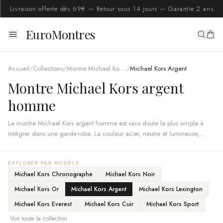
Livraison offerte dès 69€ — Retour sous 14 jours — Garantie 2 ans
EuroMontres
Accueil
/
Collections
/
Montre Michael Kors homme
/
Michael Kors Argent
Montre Michael Kors argent
homme
La montre Michael Kors argent homme est sans doute la plus simple à
intégrer dans une garde-robe. La couleur acier, neutre et lumineuse,
s'accorde avec toutes les teintes de vêtements et tous les types de
bracelets. C'est la montre passe-partout par excellence, à l'aise au bureau,
EXPLORER PAR MODÈLE
soignée en soirée, détendue le week-end, celle qu'on choisit quand on
Michael Kors Chronographe
Michael Kors Noir
ne veut pas se poser de questions.
Michael Kors Or
Michael Kors Argent
Michael Kors Lexington
Michael Kors Everest
Michael Kors Cuir
Michael Kors Sport
Voir toute la collection