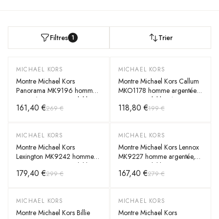
Filtres
Trier
1
MICHAEL KORS
MICHAEL KORS
-
40
%
-
40
%
Montre Michael Kors
Montre Michael Kors Callum
Panorama MK9196 homme
MKO1178 homme argentée,
argentée, acier inoxydable
acier inoxydable 41mm,
161,40 €
118,80 €
269 €
199 €
44mm, quartz 10 ATM
quartz 5 ATM
MICHAEL KORS
MICHAEL KORS
-
40
%
-
40
%
Montre Michael Kors
Montre Michael Kors Lennox
Lexington MK9242 homme
MK9227 homme argentée,
argentée, acier inoxydable
acier inoxydable 43mm,
179,40 €
167,40 €
299 €
279 €
44mm, quartz 10 ATM
quartz 5 ATM
MICHAEL KORS
MICHAEL KORS
-
40
%
-
40
%
Montre Michael Kors Billie
Montre Michael Kors