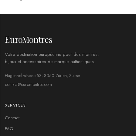
EuroMontres
Votre destination européenne pour des montres,
bijoux et accessoires de marque authentiques.
Hagenholzstrasse 58, 8050 Zürich, Suisse
contact@euromontres.com
SERVICES
Contact
FAQ