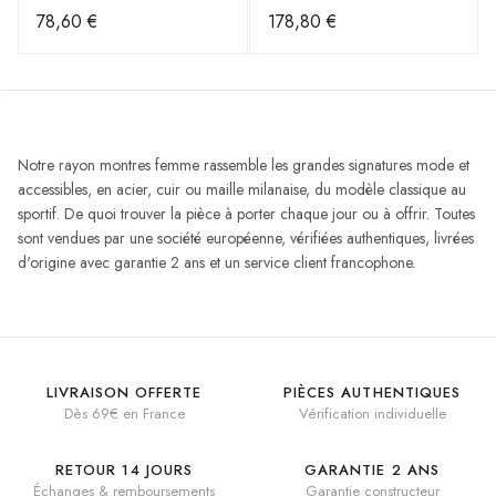
Cadran Gris, Bracelet Rose
bracelet acier argenté
78,60 €
178,80 €
Notre rayon montres femme rassemble les grandes signatures mode et
accessibles, en acier, cuir ou maille milanaise, du modèle classique au
sportif. De quoi trouver la pièce à porter chaque jour ou à offrir. Toutes
sont vendues par une société européenne, vérifiées authentiques, livrées
d'origine avec garantie 2 ans et un service client francophone.
LIVRAISON OFFERTE
PIÈCES AUTHENTIQUES
Dès 69€ en France
Vérification individuelle
RETOUR 14 JOURS
GARANTIE 2 ANS
Échanges & remboursements
Garantie constructeur