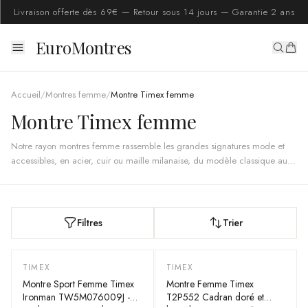
Livraison offerte dès 69€ — Retour sous 14 jours — Garantie 2 ans
EuroMontres
Accueil
/
Montres femme
/
Montre Timex femme
Montre Timex femme
Notre rayon montres femme rassemble les grandes signatures mode et
accessibles, en acier, cuir ou maille milanaise, du modèle classique au
sportif. De quoi trouver la pièce à porter chaque jour ou à offrir. Toutes
sont vendues par une société européenne, vérifiées authentiques, livrées
d'origine avec garantie 2 ans et un service client francophone.
Filtres
Trier
TIMEX
TIMEX
Montre Sport Femme Timex
Montre Femme Timex
Ironman TW5M076009J -
T2P552 Cadran doré et