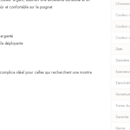
Chronom
ûr et confortable sur le poignet.
Couleur d
Couleur 
 argenté
Couleur 
le déployante
Date
Diamètre
Epaisseu
e complice idéal pour celles qui recherchent une montre
Etanchéi
Fermetur
Forme du
Garantie
Genre