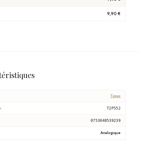
9,90 €
téristiques
Timex
e
T2P552
0753048539239
e
Analogique