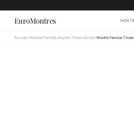
EuroMontres
MONT
Accueil
/
Montres Femme
/
Montre Timex femme
/