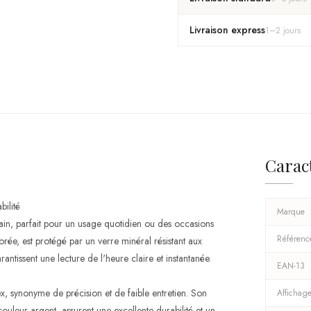
Livraison express
1
–
2
jours
Carac
bilité
Marque
in, parfait pour un usage quotidien ou des occasions
Référenc
rée, est protégé par un verre minéral résistant aux
ntissent une lecture de l'heure claire et instantanée.
EAN-13
 synonyme de précision et de faible entretien. Son
Affichag
couleur argent, assurent une excellente durabilité et un