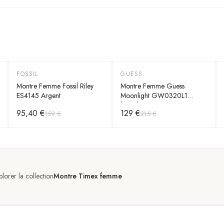
FOSSIL
GUESS
-
40
%
-
40
%
Montre Femme Fossil Riley
Montre Femme Guess
ES4145 Argent
Moonlight GW0320L1
bracelet argent en acier
95,40 €
129 €
159 €
215 €
boitier orné de strass
plorer la collection
Montre Timex femme