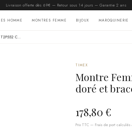
Livraison offerte dès 69€ — Retour sous 14 jours — Garantie 2 ans
RES HOMME
MONTRES FEMME
BIJOUX
MAROQUINERIE
Montre Femme Timex T2P552 Cadran doré et bracelet acier argenté
TIMEX
Montre Fem
doré et brac
178,80 €
Prix TTC — Frais de port calculés à