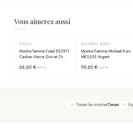
Vous aimerez aussi
FOSSIL
MICHAEL KORS
-
55
%
-
60
%
Montre femme Fossil ES3911
Montre Femme Michael Kors
Cadran Nacre Gris et Or
MK3305 Argent
Rose
66,60 €
99,60 €
149 €
249 €
Toutes les montres
Timex
Ex