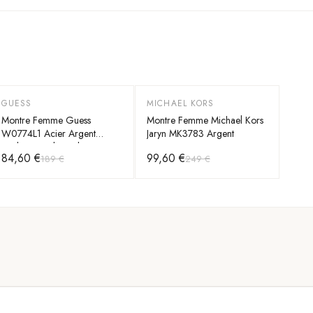
GUESS
MICHAEL KORS
-
55
%
-
60
%
Montre Femme Guess
Montre Femme Michael Kors
W0774L1 Acier Argent
Jaryn MK3783 Argent
Cadran Bicolore Bleu et Rose
84,60 €
99,60 €
189 €
249 €