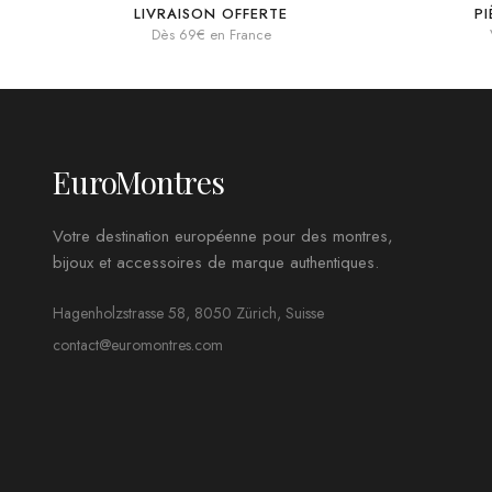
LIVRAISON OFFERTE
P
Dès 69€ en France
EuroMontres
Votre destination européenne pour des montres,
bijoux et accessoires de marque authentiques.
Hagenholzstrasse 58, 8050 Zürich, Suisse
contact@euromontres.com