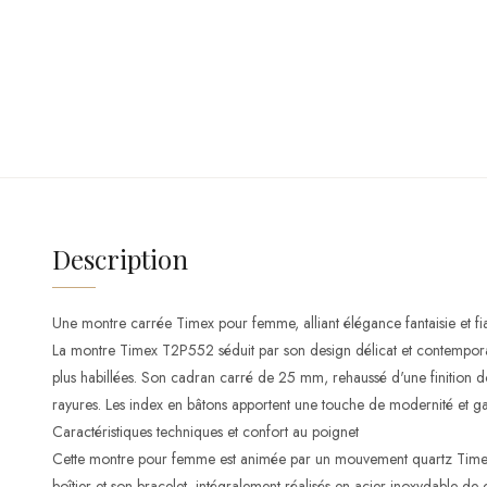
Description
Une montre carrée Timex pour femme, alliant élégance fantaisie et fia
La montre Timex T2P552 séduit par son design délicat et contempora
plus habillées. Son cadran carré de 25 mm, rehaussé d'une finition do
rayures. Les index en bâtons apportent une touche de modernité et gara
Caractéristiques techniques et confort au poignet
Cette montre pour femme est animée par un mouvement quartz Timex,
boîtier et son bracelet, intégralement réalisés en acier inoxydable de 