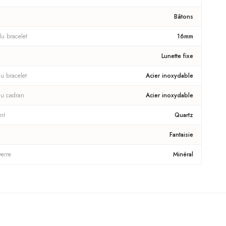
Bâtons
du bracelet
16mm
Lunette fixe
u bracelet
Acier inoxydable
du cadran
Acier inoxydable
nt
Quartz
Fantaisie
verre
Minéral