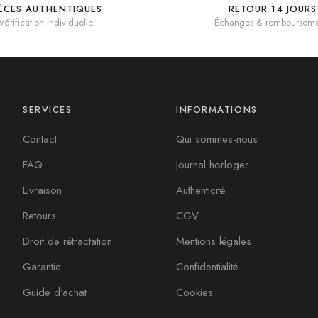
IÈCES AUTHENTIQUES
RETOUR 14 JOURS
Vérification individuelle
Échanges & rembourseme
SERVICES
INFORMATIONS
Contact
Qui sommes-nous
FAQ
Journal horloger
Livraison
Authenticité
Retours
CGV
Droit de rétractation
Mentions légales
Garantie
Confidentialité
Guide d'achat
Cookies