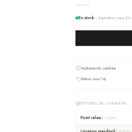
En stock
— Expédition sous 2
Authenticité certifiée
Retour sous 14j
OPTIONS DE LIVRAISON
Point relais
3
–
5
jours
Livraison standard
3
–
5
jours