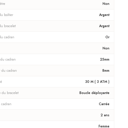
ètre
Non
u boîtier
Argent
du bracelet
Argent
du cadran
Or
Non
 du cadran
25mm
r du cadran
8mm
té
30 M ( 3 ATM )
e du bracelet
Boucle déployante
 cadran
Carrée
2 ans
Femme