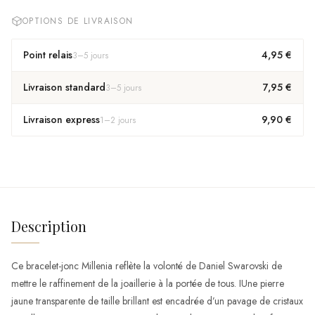
OPTIONS DE LIVRAISON
Point relais
4,95 €
3
–
5
jours
Livraison standard
7,95 €
3
–
5
jours
Livraison express
9,90 €
1
–
2
jours
Description
Ce bracelet-jonc Millenia reflète la volonté de Daniel Swarovski de
mettre le raffinement de la joaillerie à la portée de tous. IUne pierre
jaune transparente de taille brillant est encadrée d’un pavage de cristaux