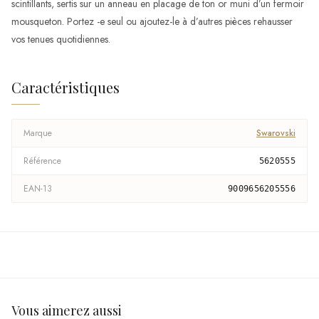
scintillants, sertis sur un anneau en placage de ton or muni d’un fermoir
mousqueton. Portez -e seul ou ajoutez-le à d’autres pièces rehausser
vos tenues quotidiennes.
Caractéristiques
Marque
Swarovski
Référence
5620555
EAN-13
9009656205556
Vous aimerez aussi