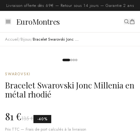
Livraison offerte dès 69€ — Retour sous 14 jours — Garantie 2 ans
EuroMontres
Accueil
/
Bijoux
/
Bracelet Swarovski Jonc Millenia en métal rhodié
SWAROVSKI
Bracelet Swarovski Jonc Millenia en
métal rhodié
81 €
135 €
-
40
%
Prix TTC — Frais de port calculés à la livraison