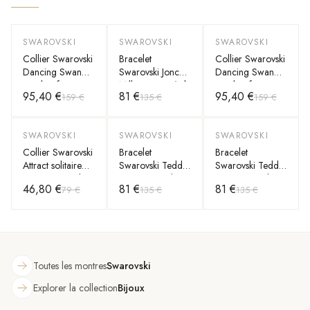
SWAROVSKI
SWAROVSKI
SWAROVSKI
-
40
%
-
40
%
-
40
%
Collier Swarovski
Bracelet
Collier Swarovski
Dancing Swan
Swarovski Jonc
Dancing Swan
pendentif cygne
Millenia en métal
pendentif cygne
95,40 €
81 €
95,40 €
159 €
135 €
159 €
en métal rhodié
rhodié
en métal rhodié
SWAROVSKI
SWAROVSKI
SWAROVSKI
-
40
%
-
40
%
-
40
%
Collier Swarovski
Bracelet
Bracelet
Attract solitaire
Swarovski Teddy
Swarovski Teddy
carré en métal
ours en métal
ours en métal
46,80 €
81 €
81 €
79 €
135 €
135 €
rhodié
plaqué or rose
plaqué or rose
Toutes les montres
Swarovski
Explorer la collection
Bijoux