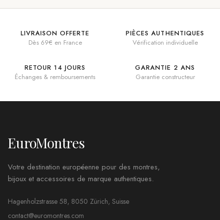
LIVRAISON OFFERTE
PIÈCES AUTHENTIQUES
Dès 69€ en France
Vérification individuelle
RETOUR 14 JOURS
GARANTIE 2 ANS
Échanges & remboursements
Garantie constructeur
EuroMontres
Votre destination européenne pour des montres,
bijoux et accessoires de marque authentiques.
Hagenholzstrasse 58, 8050 Zürich, Suisse
contact@euromontres.com