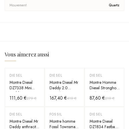
Mouvement
Quartz
Vous aimerez aussi
DIESEL
DIESEL
DIESEL
-
60
%
-
60
%
-
60
%
Montre Diesel
Montre Diesel Mr
Montre Homme
DZ7338 Mini
Daddy 2.0
Diesel Stronghold
Daddy avec
DZ7314 cuir
DZ1724 Marron
111,60 €
167,40 €
87,60 €
279 €
419 €
219 €
Cadran Brun et
marron cadran
Bracelet en Cuir
bleu multi-
fonctions
DIESEL
FOSSIL
DIESEL
-
60
%
-
55
%
-
60
%
Montre Diesel Mr
Montre homme
Montre Diesel
Daddy anthracite
Fossil Townsman
DZ1834 Fastbak