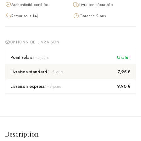
Authenticité certifiée
Livraison sécurisée
Retour sous 14j
Garantie 2 ans
OPTIONS DE LIVRAISON
Point relais
Gratuit
3
–
5
jours
Livraison standard
7,95 €
3
–
5
jours
Livraison express
9,90 €
1
–
2
jours
Description