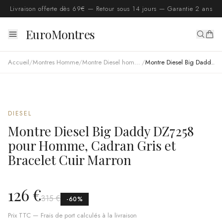
Livraison offerte dès 69€ — Retour sous 14 jours — Garantie 2 ans
EuroMontres
Accueil
/
Montres Homme
/
Montre Diesel homme
/
Montre Diesel Big Daddy DZ7258 pour Homme, Cadran Gris et Bracelet Cuir Marron
DIESEL
Montre Diesel Big Daddy DZ7258
pour Homme, Cadran Gris et
Bracelet Cuir Marron
126 €
315 €
-
60
%
Prix TTC — Frais de port calculés à la livraison