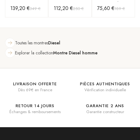
acier DZ7332
Automatic
avec Bracelet en
139,20 €
112,20 €
75,60 €
349 €
250 €
189 €
grand cadran
ME3181 en cuir
Cuir Noir et
XXL
ambré
Boîtier Acier
Toutes les montres
Diesel
Explorer la collection
Montre Diesel homme
LIVRAISON OFFERTE
PIÈCES AUTHENTIQUES
Dès 69€ en France
Vérification individuelle
RETOUR 14 JOURS
GARANTIE 2 ANS
Échanges & remboursements
Garantie constructeur