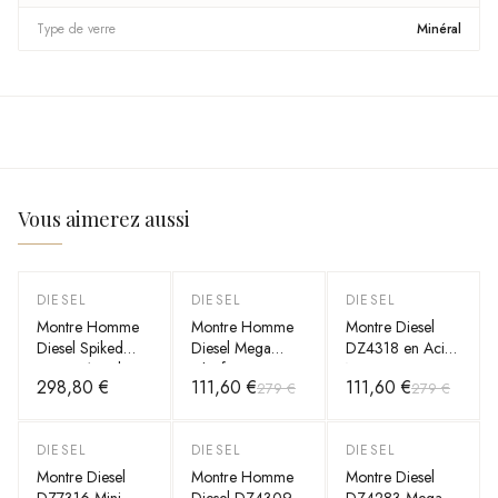
Type de verre
Minéral
Vous aimerez aussi
DIESEL
DIESEL
DIESEL
-
60
%
-
60
%
Montre Homme
Montre Homme
Montre Diesel
Diesel Spiked
Diesel Mega
DZ4318 en Acier
DZ4691 cadran
Chief DZ4338 en
Noir et Verre aux
298,80 €
111,60 €
111,60 €
279 €
279 €
noir bracelet
acier noir
Reflets Iridescents
acier
DIESEL
DIESEL
DIESEL
-
40
%
-
50
%
-
40
%
Montre Diesel
Montre Homme
Montre Diesel
DZ7316 Mini
Diesel DZ4309
DZ4283 Mega