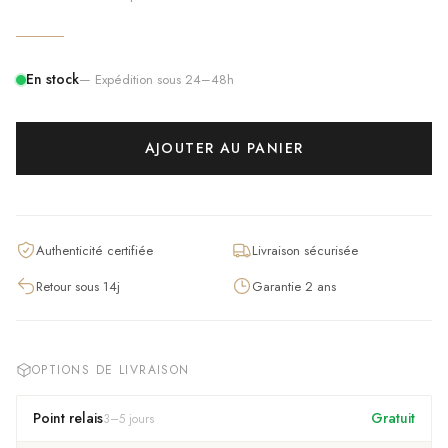
En stock
— Expédition sous 24–48h
AJOUTER AU PANIER
Authenticité certifiée
Livraison sécurisée
Retour sous 14j
Garantie 2 ans
OPTIONS DE LIVRAISON
Point relais
Gratuit
3
–
5
jours