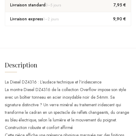
Livraison standard
7,95 €
3
–
5
jours
Livraison express
9,90 €
1
–
2
jours
Description
La Diesel DZ4316 : L'audace technique et l'iridescence
La montre Diesel DZ4316 de la collection Overflow impose son style
avec un boîtier tonneau en acier inoxydable noir de 54mm. Sa
signature distinctive ? Un verre minéral au traitement iridescent qui
transforme le cadran en un spectacle de reflets changeants, du orange
au bleu électrique, selon la lumière et le mouvement du poignet.
Construction robuste et confort affirmé
Cette pièce affiche une présence physique marquée par des finitions