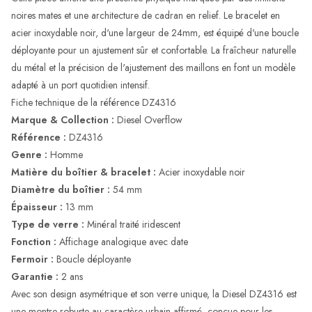
noires mates et une architecture de cadran en relief. Le bracelet en
acier inoxydable noir, d'une largeur de 24mm, est équipé d'une boucle
déployante pour un ajustement sûr et confortable. La fraîcheur naturelle
du métal et la précision de l'ajustement des maillons en font un modèle
adapté à un port quotidien intensif.
Fiche technique de la référence DZ4316
Marque & Collection :
Diesel Overflow
Référence :
DZ4316
Genre :
Homme
Matière du boîtier & bracelet :
Acier inoxydable noir
Diamètre du boîtier :
54 mm
Épaisseur :
13 mm
Type de verre :
Minéral traité iridescent
Fonction :
Affichage analogique avec date
Fermoir :
Boucle déployante
Garantie :
2 ans
Avec son design asymétrique et son verre unique, la Diesel DZ4316 est
une montre robuste au caractère urbain affirmé, conçue pour les