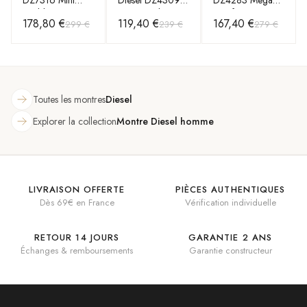
Daddy en Acier
Noire et Plaques
Chief en acier
178,80 €
119,40 €
167,40 €
299 €
239 €
279 €
Inoxydable Noir
Or Rose
noir
Toutes les montres
Diesel
Explorer la collection
Montre Diesel homme
LIVRAISON OFFERTE
PIÈCES AUTHENTIQUES
Dès 69€ en France
Vérification individuelle
RETOUR 14 JOURS
GARANTIE 2 ANS
Échanges & remboursements
Garantie constructeur