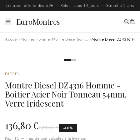
Livraison offerte dès 69€ — Retour sous 14 jours — Garantie 2 ans
EuroMontres
Accueil
/
Montres Homme
/
Montre Diesel homme
/
Montre Diesel DZ4316 Homme - Boîtier Acier Noir Tonneau 54mm, Verre Iridescent
DIESEL
Montre Diesel DZ4316 Homme -
Boîtier Acier Noir Tonneau 54mm,
Verre Iridescent
136,80 €
228,60 €
-
40
%
Prix TTC — Frais de port calculés à la livraison