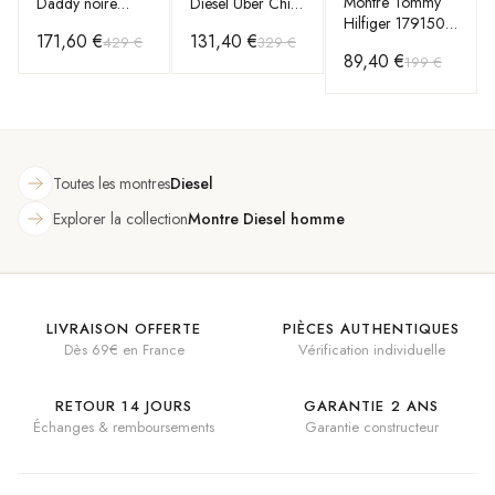
Montre Tommy
Daddy noire
Diesel Uber Chief
Hilfiger 1791509
DZ7349 avec
DZ7376 XXL
171,60 €
131,40 €
429 €
329 €
Boîtier Acier
double fuseau
Bracelet Cuir
89,40 €
199 €
Argenté et
horaire
Noir
Bracelet Cuir
Noir
Toutes les montres
Diesel
Explorer la collection
Montre Diesel homme
LIVRAISON OFFERTE
PIÈCES AUTHENTIQUES
Dès 69€ en France
Vérification individuelle
RETOUR 14 JOURS
GARANTIE 2 ANS
Échanges & remboursements
Garantie constructeur