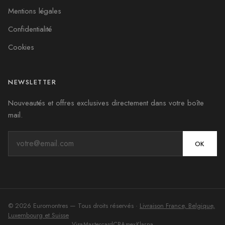
Mentions légales
Confidentialité
Cookies
NEWSLETTER
Nouveautés et offres exclusives directement dans votre boîte
mail.
OK
©
2026
Euromontres
— Tous droits réservés ·
Livraison France, Belgique,
Luxembourg et Suisse
Visa
Mastercard
CB
Amex
Klarna