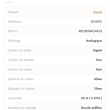
Marque
Diesel
Référence
DZ1835
EAN-13
4053858414419
Affichage
Analogique
Couleur du boîtier
Argent
Couleur du bracelet
Noir
Couleur du cadran
Noir
Diamètre du cadran
45mm
Epaisseur du cadran
10mm
Etanchéité
50 M ( 5 ATM )
Fermeture du bracelet
Boucle ardillon