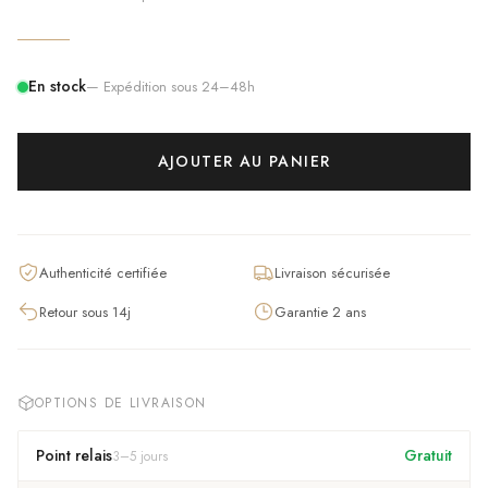
En stock
— Expédition sous 24–48h
AJOUTER AU PANIER
Authenticité certifiée
Livraison sécurisée
Retour sous 14j
Garantie 2 ans
OPTIONS DE LIVRAISON
Point relais
Gratuit
3
–
5
jours