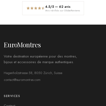
4.5
/5 —
62
avis
Avis vérifiés sur GlobeReviews
EuroMontres
Votre destination européenne pour des montres,
bijoux et accessoires de marque authentiques.
Hagenholzstrasse 58, 8050 Zürich, Suisse
contact@euromontres.com
SERVICES
Contact