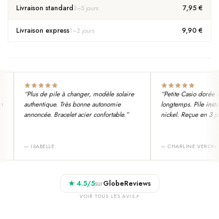
Livraison standard
7,95 €
3
–
5
jours
Livraison express
9,90 €
1
–
2
jours
“
Plus de pile à changer, modèle solaire
“
Petite Casio dorée qu
authentique. Très bonne autonomie
longtemps. Pile install
annoncée. Bracelet acier confortable.
”
nickel. Reçue en 3 jour
—
ISABELLE
—
CHARLINE VERON
★
4.5
/5
sur
GlobeReviews
VOIR TOUS LES AVIS
↗