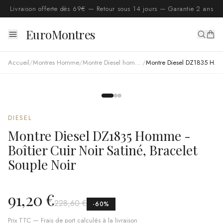
Livraison offerte dès 69€ — Retour sous 14 jours — Garantie 2 ans
EuroMontres
Accueil
/
Montres Homme
/
Montre Diesel homme
/
Montre Diesel DZ1835 Homme - Boîtier Cuir Noir Satiné, Bracelet Souple Noir
DIESEL
Montre Diesel DZ1835 Homme -
Boîtier Cuir Noir Satiné, Bracelet
Souple Noir
91,20 €
228,60 €
-
60
%
Prix TTC — Frais de port calculés à la livraison