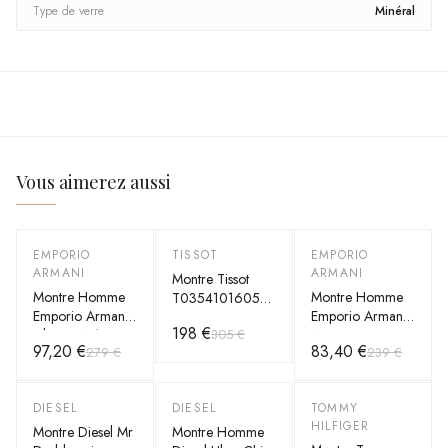
Type de verre
Minéral
Vous aimerez aussi
EMPORIO
TISSOT
EMPORIO
-
65
%
-
35
%
-
65
%
ARMANI
ARMANI
Montre Tissot
Montre Homme
Montre Homme
T0354101605100
Emporio Armani
Emporio Armani
Couturier avec
198 €
305 €
Classic AR1733
AR0397
Cadran Noir et
97,20 €
83,40 €
279 €
239 €
Multifonction
Chronographe en
Bracelet Cuir
Acier et Cuir Noir
DIESEL
DIESEL
TOMMY
-
60
%
-
60
%
-
55
%
HILFIGER
Montre Diesel Mr
Montre Homme