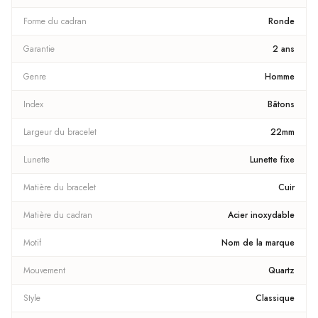
Forme du cadran
Ronde
Garantie
2 ans
Genre
Homme
Index
Bâtons
Largeur du bracelet
22mm
Lunette
Lunette fixe
Matière du bracelet
Cuir
Matière du cadran
Acier inoxydable
Motif
Nom de la marque
Mouvement
Quartz
Style
Classique