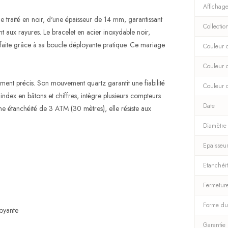
Affichag
e traité en noir, d'une épaisseur de 14 mm, garantissant
Collectio
ant aux rayures. Le bracelet en acier inoxydable noir,
faite grâce à sa boucle déployante pratique. Ce mariage
Couleur d
Couleur 
ument précis. Son mouvement quartz garantit une fiabilité
Couleur 
ndex en bâtons et chiffres, intègre plusieurs compteurs
Date
ne étanchéité de 3 ATM (30 mètres), elle résiste aux
Diamètre
Epaisseu
Etanchéi
Fermetur
Forme du
loyante
Garantie