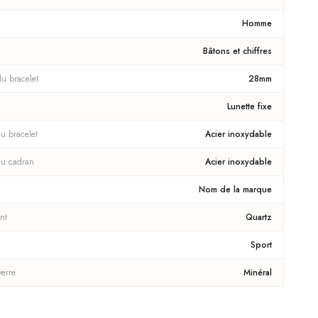
Homme
Bâtons et chiffres
du bracelet
28mm
Lunette fixe
u bracelet
Acier inoxydable
du cadran
Acier inoxydable
Nom de la marque
nt
Quartz
Sport
verre
Minéral