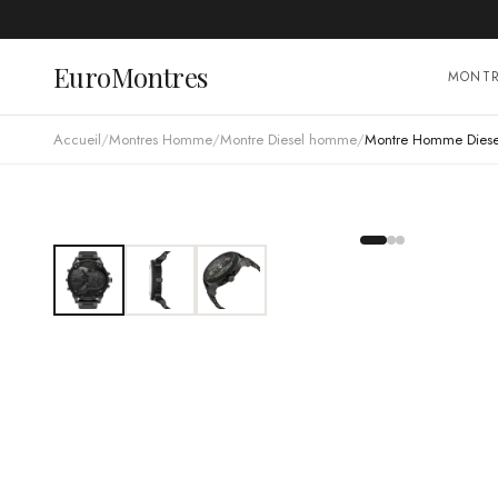
EuroMontres
MONT
Accueil
/
Montres Homme
/
Montre Diesel homme
/