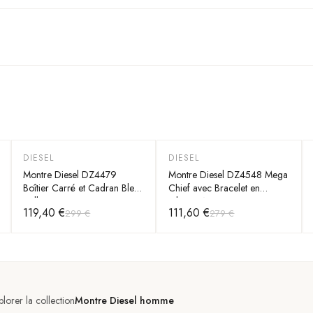
DIESEL
DIESEL
-
60
%
-
60
%
Montre Diesel DZ4479
Montre Diesel DZ4548 Mega
Boîtier Carré et Cadran Bleu
Chief avec Bracelet en
Brillant
Silicone Noir
119,40 €
111,60 €
299 €
279 €
plorer la collection
Montre Diesel homme