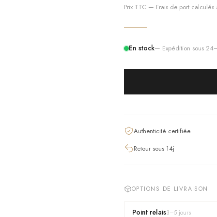
Prix TTC — Frais de port calculés à
En stock
— Expédition sous 2
Authenticité certifiée
Retour sous 14j
OPTIONS DE LIVRAISON
Point relais
3
–
5
jours