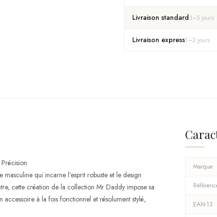
Livraison standard
3
–
5
jours
Livraison express
1
–
2
jours
Carac
 Précision
Marque
sculine qui incarne l'esprit robuste et le design
Référenc
e, cette création de la collection Mr Daddy impose sa
ccessoire à la fois fonctionnel et résolument stylé,
EAN-13