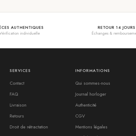
IÈCES AUTHENTIQUES
RETOUR 14 JOURS
Vérification individuelle
Échanges & rembourseme
SERVICES
INFORMATIONS
Contact
Qui sommes-nous
FAQ
Journal horloger
Livraison
Authenticité
Retours
CGV
Droit de rétractation
Mentions légales