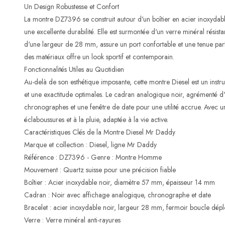
Un Design Robustesse et Confort
La montre DZ7396 se construit autour d'un boîtier en acier inoxydabl
une excellente durabilité. Elle est surmontée d'un verre minéral résist
d'une largeur de 28 mm, assure un port confortable et une tenue par
des matériaux offre un look sportif et contemporain.
Fonctionnalités Utiles au Quotidien
Au-delà de son esthétique imposante, cette montre Diesel est un instr
et une exactitude optimales. Le cadran analogique noir, agrémenté d'i
chronographes et une fenêtre de date pour une utilité accrue. Avec u
éclaboussures et à la pluie, adaptée à la vie active.
Caractéristiques Clés de la Montre Diesel Mr Daddy
Marque et collection : Diesel, ligne Mr Daddy
Référence : DZ7396 - Genre : Montre Homme
Mouvement : Quartz suisse pour une précision fiable
Boîtier : Acier inoxydable noir, diamètre 57 mm, épaisseur 14 mm
Cadran : Noir avec affichage analogique, chronographe et date
Bracelet : acier inoxydable noir, largeur 28 mm, fermoir boucle dép
Verre : Verre minéral anti-rayures