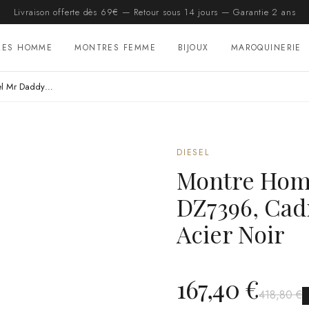
Livraison offerte dès 69€ — Retour sous 14 jours — Garantie 2 ans
RES HOMME
MONTRES FEMME
BIJOUX
MAROQUINERIE
Montre Homme Diesel Mr Daddy DZ7396, Cadran Noir 57mm, Bracelet Acier Noir
DIESEL
Montre Hom
DZ7396, Cad
Acier Noir
167,40 €
418,80 €