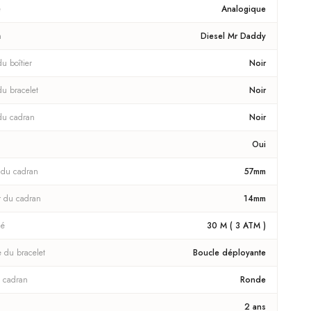
e
Analogique
n
Diesel Mr Daddy
u boîtier
Noir
du bracelet
Noir
du cadran
Noir
Oui
 du cadran
57mm
r du cadran
14mm
té
30 M ( 3 ATM )
e du bracelet
Boucle déployante
 cadran
Ronde
2 ans