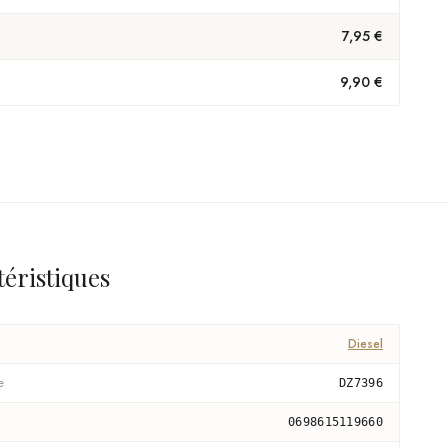
7,95 €
9,90 €
téristiques
Diesel
e
DZ7396
0698615119660