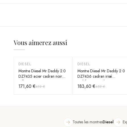
Vous aimerez aussi
DIESEL
DIESEL
-
59
%
-
60
%
Montre Diesel Mr Daddy 2.0
Montre Diesel Mr Daddy 2 0
DZ7435 acier cadran noir
DZ7436 cadran irisé
taille XXL
multifonction colore
171,60 €
183,60 €
419 €
459 €
Toutes les montres
Diesel
Ex