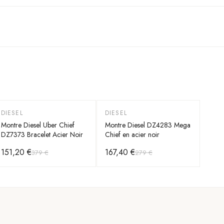
DIESEL
DIESEL
-
60
%
-
40
%
Montre Diesel Uber Chief
Montre Diesel DZ4283 Mega
DZ7373 Bracelet Acier Noir
Chief en acier noir
151,20 €
167,40 €
379 €
279 €