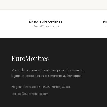
LIVRAISON OFFERTE
P
Dès 69€ en France
EuroMontres
Votre destination européenne pour des montres,
bijoux et accessoires de marque authentiques.
Hagenholzstrasse 58, 8050 Zürich, Suisse
contact@euromontres.com