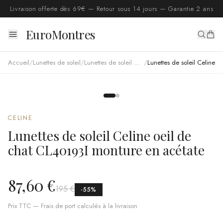
Livraison offerte dès 69€ — Retour sous 14 jours — Garantie 2 ans
EuroMontres
Accueil
/
Lunettes de soleil
/
Lunettes de soleil Celine
/
Lunettes de soleil Celine oeil de chat CL40193I monture en acétate
CELINE
Lunettes de soleil Celine oeil de
chat CL40193I monture en acétate
87,60 €
195 €
-
55
%
Prix TTC — Frais de port calculés à la livraison