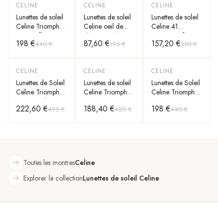
CELINE
CELINE
CELINE
-
55
%
-
55
%
-
55
%
Lunettes de soleil
Lunettes de soleil
Lunettes de soleil
Celine Triomphe
Celine oeil de
Celine 41
06 Papillon
chat CL40193I
CL40232I forme
198 €
87,60 €
157,20 €
440 €
195 €
350 €
CL40226U en
monture en
rectangle
acétate
acétate
CELINE
CELINE
CELINE
-
55
%
-
55
%
-
55
%
Lunettes de Soleil
Lunettes de soleil
Lunettes de Soleil
Celine Triomphe
Celine Triomphe
Celine Triomphe
Maxi Metal
08 CL40238U
07 CL40227U
222,60 €
188,40 €
198 €
495 €
420 €
440 €
CL40283U
géométriques en
masque
acétate
Toutes les montres
Celine
Explorer la collection
Lunettes de soleil Celine