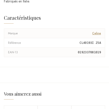
Fabriqués en Italie.
Caractéristiques
Marque
Celine
Référence
CL40193I 25A
EAN-13
0192337081019
Vous aimerez aussi