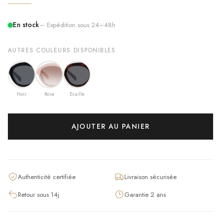
En stock
— Expédition sous 24–48h
AUTRES COULEURS DISPONIBLES
Noir
Rose
Ecaille
AJOUTER AU PANIER
Authenticité certifiée
Livraison sécurisée
Retour sous 14j
Garantie 2 ans