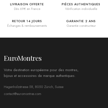
LIVRAISON OFFERTE
PIÈCES AUTHENTIQUES
Dès 69€ en France
Vérification individuelle
RETOUR 14 JOURS
GARANTIE 2 ANS
Échanges & remboursements
Garantie constructeur
EuroMontres
Votre destination européenne pour des montres,
bijoux et accessoires de marque authentiques.
Hagenholzstrasse 58, 8050 Zürich, Suisse
contact@euromontres.com