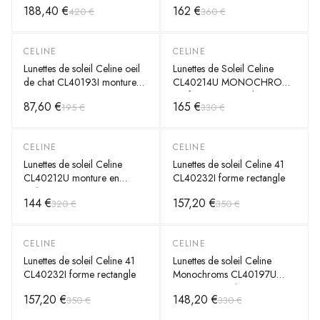
188,40 €
162 €
420 €
360 €
CELINE
CELINE
-
55
%
-
50
%
Lunettes de soleil Celine oeil
Lunettes de Soleil Celine
de chat CL40193I monture
CL40214U MONOCHROMS
en acétate
02 forme rectangulaire
87,60 €
165 €
195 €
330 €
CELINE
CELINE
-
55
%
-
55
%
Lunettes de soleil Celine
Lunettes de soleil Celine 41
CL40212U monture en
CL40232I forme rectangle
acétate
144 €
157,20 €
320 €
350 €
CELINE
CELINE
-
55
%
-
55
%
Lunettes de soleil Celine 41
Lunettes de soleil Celine
CL40232I forme rectangle
Monochroms CL40197U
monture en acétate
157,20 €
148,20 €
350 €
330 €