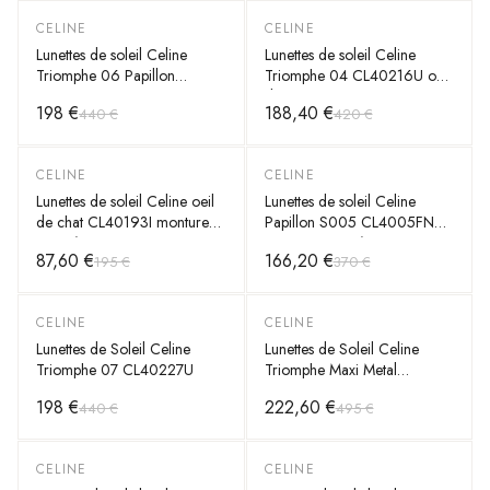
CELINE
CELINE
-
55
%
-
55
%
Lunettes de soleil Celine
Lunettes de soleil Celine
Triomphe 06 Papillon
Triomphe 04 CL40216U oeil
CL40226U en acétate
de chat
198 €
188,40 €
440 €
420 €
CELINE
CELINE
-
55
%
-
55
%
Lunettes de soleil Celine oeil
Lunettes de soleil Celine
de chat CL40193I monture
Papillon S005 CL4005FN
en acétate
monture en acétate
87,60 €
166,20 €
195 €
370 €
CELINE
CELINE
-
55
%
-
55
%
Lunettes de Soleil Celine
Lunettes de Soleil Celine
Triomphe 07 CL40227U
Triomphe Maxi Metal
CL40283U masque
198 €
222,60 €
440 €
495 €
CELINE
CELINE
-
55
%
-
55
%