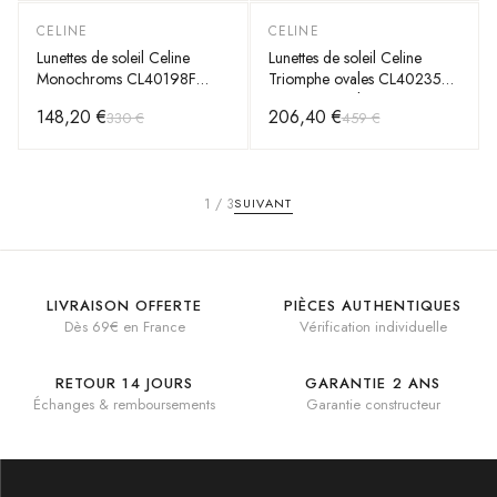
CELINE
CELINE
-
55
%
-
55
%
Lunettes de soleil Celine
Lunettes de soleil Celine
Monochroms CL40198F
Triomphe ovales CL40235U
monture en acétate
monture métal
148,20 €
206,40 €
330 €
459 €
1
/
3
SUIVANT
LIVRAISON OFFERTE
PIÈCES AUTHENTIQUES
Dès 69€ en France
Vérification individuelle
RETOUR 14 JOURS
GARANTIE 2 ANS
Échanges & remboursements
Garantie constructeur