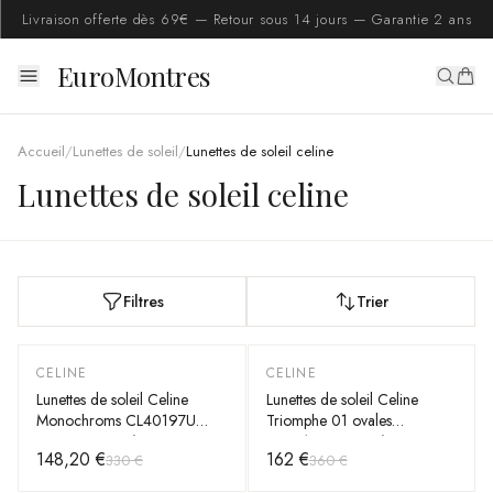
Livraison offerte dès 69€ — Retour sous 14 jours — Garantie 2 ans
EuroMontres
Accueil
/
Lunettes de soleil
/
Lunettes de soleil celine
Lunettes de soleil celine
Filtres
Trier
CELINE
CELINE
-
55
%
-
55
%
Lunettes de soleil Celine
Lunettes de soleil Celine
Monochroms CL40197U
Triomphe 01 ovales
monture en acétate
CL40194U en acétate
148,20 €
162 €
330 €
360 €