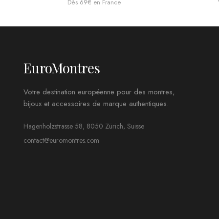
Dès 69€ en France
EuroMontres
Votre destination européenne pour des montres,
bijoux et accessoires de marque authentiques.
Hagenholzstrasse 58, 8050 Zürich, Suisse
contact@euromontres.com