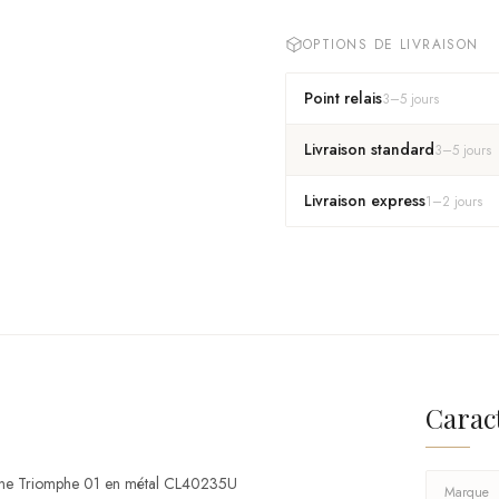
OPTIONS DE LIVRAISON
Point relais
3
–
5
jours
Livraison standard
3
–
5
jours
Livraison express
1
–
2
jours
Carac
Celine Triomphe 01 en métal CL40235U
Marque