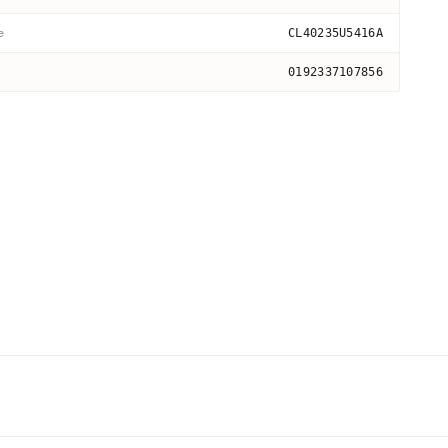
e
CL40235U5416A
0192337107856