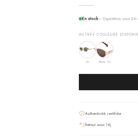
En stock
— Expédition sous 2
AUTRES COULEURS DISPONI
Or
Rose - Or
Authenticité certifiée
Retour sous 14j