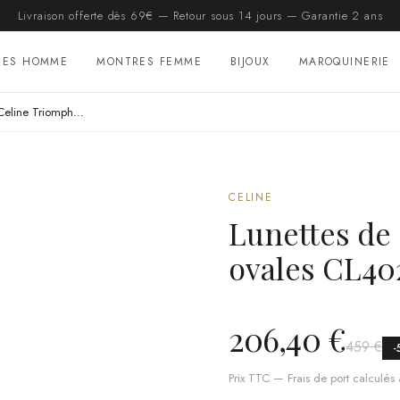
Livraison offerte dès 69€ — Retour sous 14 jours — Garantie 2 ans
RES HOMME
MONTRES FEMME
BIJOUX
MAROQUINERIE
Lunettes de soleil Celine Triomphe ovales CL40235U monture métal
CELINE
Lunettes de 
ovales CL40
206,40 €
459 €
-
Prix TTC — Frais de port calculés à