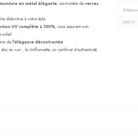
monture en métal élégante
, surmontée de
verres
Référenc
he distinctive à votre style.
EAN-13
ction UV complète à 100%
, vous assurant non
soleil.
même de
l'élégance décontractée
.
ui en cuir , la chiffonnette, un certificat d'authenticité