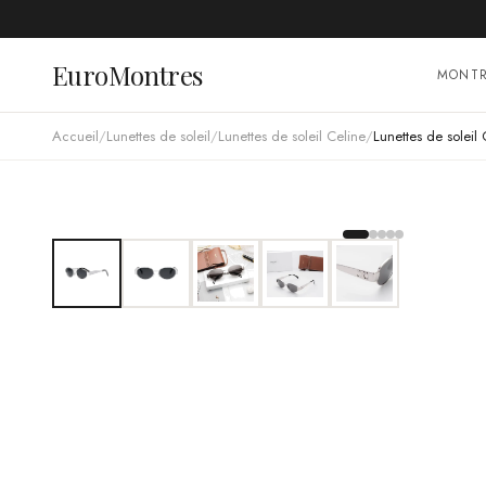
EuroMontres
MONT
Accueil
/
Lunettes de soleil
/
Lunettes de soleil Celine
/