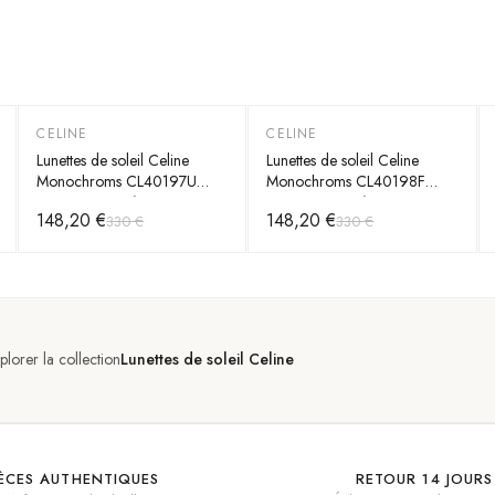
CELINE
CELINE
-
55
%
-
55
%
Lunettes de soleil Celine
Lunettes de soleil Celine
Monochroms CL40197U
Monochroms CL40198F
monture en acétate
monture en acétate
148,20 €
148,20 €
330 €
330 €
plorer la collection
Lunettes de soleil Celine
IÈCES AUTHENTIQUES
RETOUR 14 JOURS