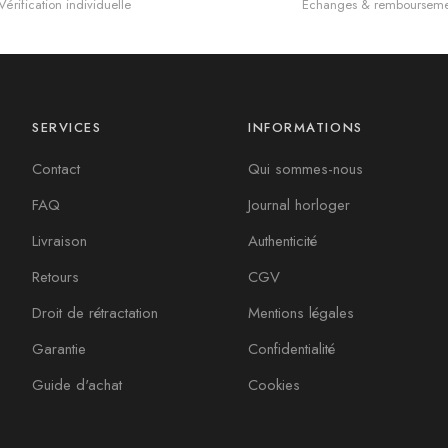
Vérification individuelle
Échanges & rembourseme
SERVICES
INFORMATIONS
Contact
Qui sommes-nous
FAQ
Journal horloger
Livraison
Authenticité
Retours
CGV
Droit de rétractation
Mentions légales
Garantie
Confidentialité
Guide d'achat
Cookies