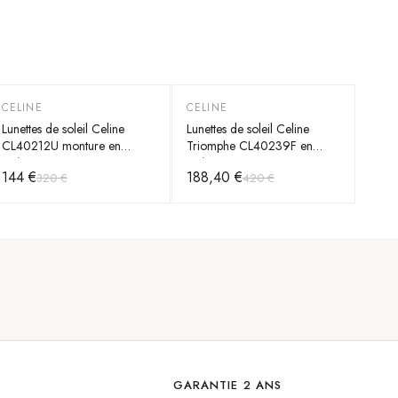
CELINE
CELINE
-
55
%
-
55
%
Lunettes de soleil Celine
Lunettes de soleil Celine
CL40212U monture en
Triomphe CL40239F en
acétate
acétate
144 €
188,40 €
320 €
420 €
GARANTIE 2 ANS