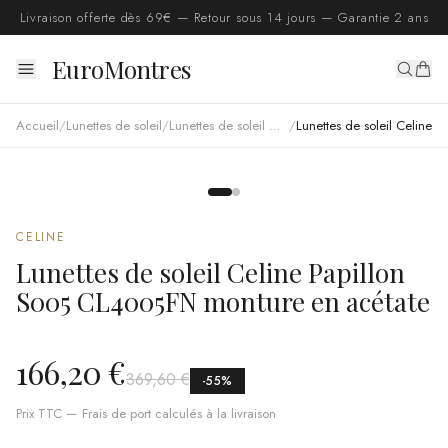
Livraison offerte dès 69€ — Retour sous 14 jours — Garantie 2 ans
EuroMontres
Accueil
/
Lunettes de soleil
/
Lunettes de soleil Celine
/
Lunettes de soleil Celine Papillon S005 CL4005FN monture en acétate
CELINE
Lunettes de soleil Celine Papillon
S005 CL4005FN monture en acétate
166,20 €
369,60 €
-
55
%
Prix TTC — Frais de port calculés à la livraison