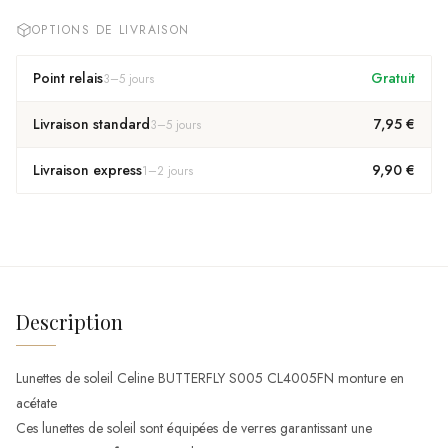
OPTIONS DE LIVRAISON
Point relais
Gratuit
3
–
5
jours
Livraison standard
7,95 €
3
–
5
jours
Livraison express
9,90 €
1
–
2
jours
Description
Lunettes de soleil Celine BUTTERFLY S005 CL4005FN monture en
acétate
Ces lunettes de soleil sont équipées de verres garantissant une