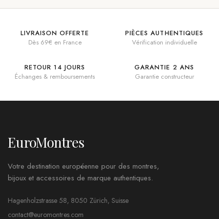
LIVRAISON OFFERTE
PIÈCES AUTHENTIQUES
Dès 69€ en France
Vérification individuelle
RETOUR 14 JOURS
GARANTIE 2 ANS
Échanges & remboursements
Garantie constructeur
EuroMontres
Votre destination européenne pour des montres,
bijoux et accessoires de marque authentiques.
Hagenholzstrasse 58, 8050 Zürich, Suisse
contact@euromontres.com