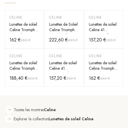
CELINE
CELINE
CELINE
-
55
%
-
55
%
-
55
%
Lunettes de soleil
Lunettes de Soleil
Lunettes de soleil
Celine Triomphe
Celine Triomphe
Celine 41
01 ovales
Maxi Metal
CL40232I forme
162 €
222,60 €
157,20 €
360 €
495 €
350 €
CL40194U en
CL40283U
rectangle
acétate
masque
CELINE
CELINE
CELINE
-
55
%
-
55
%
-
55
%
Lunettes de soleil
Lunettes de soleil
Lunettes de soleil
Celine Triomphe
Celine 41
Celine Triomphe
CL40239F en
CL40232I forme
01 ovales
188,40 €
157,20 €
162 €
420 €
350 €
360 €
acétate
rectangle
CL40194U en
acétate
Toutes les montres
Celine
Explorer la collection
Lunettes de soleil Celine