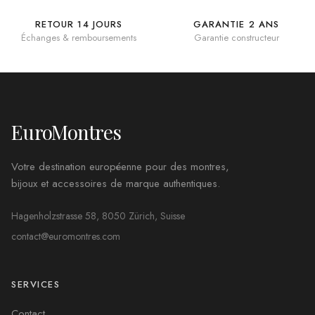
RETOUR 14 JOURS
GARANTIE 2 ANS
Échanges & remboursements
Garantie constructeur
EuroMontres
Votre destination européenne pour des montres,
bijoux et accessoires de marque authentiques.
Hagenholzstrasse 58, 8050 Zürich, Suisse
contact@euromontres.com
SERVICES
Contact