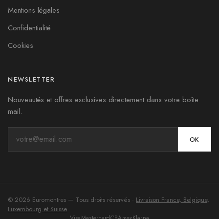
Mentions légales
Confidentialité
Cookies
NEWSLETTER
Nouveautés et offres exclusives directement dans votre boîte
mail.
OK
©
2026
Euromontres
— Tous droits réservés ·
Livraison France, Belgique,
Luxembourg et Suisse
Visa
Mastercard
CB
Amex
Klarna