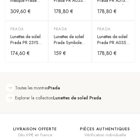
masque Prada
Prada PR A03S
Prada PR A51S
Linea Rossa
en acétate
monture métal
309,60 €
178,80 €
178,80 €
SPS04W
PRADA
PRADA
PRADA
Lunettes de soleil
Lunettes de soleil
Lunettes de soleil
Prada PR 23YS
Prada Symbole
Prada PR A03S
en acétate
PR 17WS forme
en acétate
174,60 €
159 €
178,80 €
rectangulaire
Toutes les montres
Prada
Explorer la collection
Lunettes de soleil Prada
LIVRAISON OFFERTE
PIÈCES AUTHENTIQUES
Dès 69€ en France
Vérification individuelle