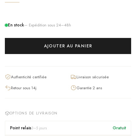
En stock
— Expédition sous 24–48h
AJOUTER AU PANIER
Authenticité certifiée
Livraison sécurisée
Retour sous 14j
Garantie 2 ans
OPTIONS DE LIVRAISON
Point relais
Gratuit
3
–
5
jours