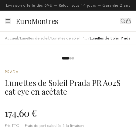
Livraison offerte dès 69€ — Retour sous 14 jours — Garantie 2 ans
EuroMontres
Accueil
/
Lunettes de soleil
/
Lunettes de soleil Prada
/
Lunettes de Soleil Prada PR A02S cat eye en acétate
PRADA
Lunettes de Soleil Prada PR A02S
cat eye en acétate
174,60 €
Prix TTC — Frais de port calculés à la livraison