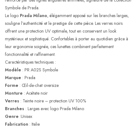
renforcé par des lignes angulaires affirmées, signature de la collection
Symbole de Prada.
Le logo
Prada Milano
, élégamment apposé sur les branches larges,
souligne l’authenticité et le prestige de cette pièce. Les verres noirs
offrent une protection UV optimale, tout en conservant un look
mystérieux et sophistiqué. Confortables à porter au quotidien grâce à
leur ergonomie soignée, ces lunettes combinent parfaitement
fonctionnalité et raffinement.
Caractéristiques techniques :
Modèle
: PR A02S Symbole
Marque
: Prada
Forme
: Œil-de-chat oversize
Monture
: Acétate noir
Verres
: Teinte noire – protection UV 100%
Branches
: Larges avec logo Prada Milano
Genre
:Unisex
Fabrication
: Italie