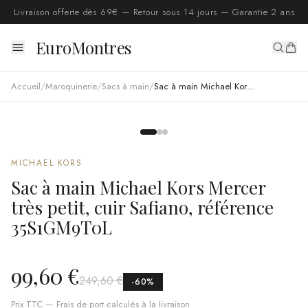
Livraison offerte dès 69€ — Retour sous 14 jours — Garantie 2 ans
EuroMontres
Accueil
/
Maroquinerie
/
Sacs à main
/
Sac à main Michael Kors Mercer très petit, cuir Safiano, référence 35S1GM9T0L
MICHAEL KORS
Sac à main Michael Kors Mercer
très petit, cuir Safiano, référence
35S1GM9T0L
99,60 €
249,60 €
-
60
%
Prix TTC — Frais de port calculés à la livraison