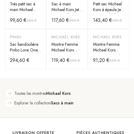
Très petit sac à
Sac à main
Petit sac Michael
main Michael
Michael Kors Jet
Kors à épaule Jet
Kors Mercer à
Set Travel XS à
Set Travel à logo
99,60 €
117,60 €
143,40 €
250 €
295 €
359 €
bandoulière en
logo MK
et à pochettes
cuir
monogramme
PINKO
MICHAEL KORS
MICHAEL KORS
-
60
%
-
60
%
grainé Safiano
Sac bandoulière
Montre Femme
Montre Femme
Pinko Love One
Michael Kors
Michael Kors
Classic en cuir de
Brenner MK3664
MK3491 Bracelet
294,60 €
119,40 €
91,20 €
299 €
229 €
vachette
en acier or rose
Toutes les montres
Michael Kors
Explorer la collection
Sacs à main
LIVRAISON OFFERTE
PIÈCES AUTHENTIQUES