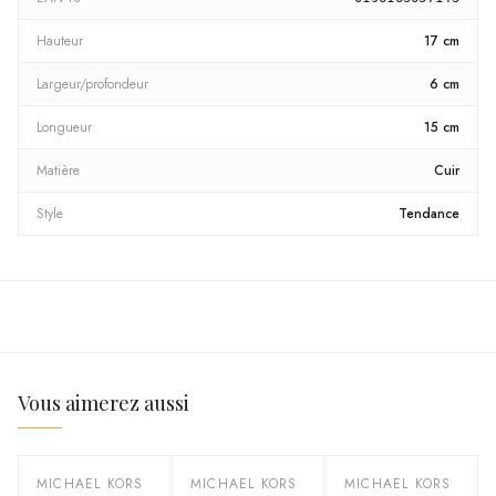
Hauteur
17 cm
Largeur/profondeur
6 cm
Longueur
15 cm
Matière
Cuir
Style
Tendance
Vous aimerez aussi
MICHAEL KORS
MICHAEL KORS
MICHAEL KORS
-
60
%
-
60
%
-
60
%