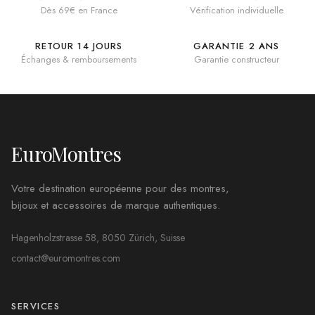
Dès 69€ en France
Vérification individuelle
RETOUR 14 JOURS
GARANTIE 2 ANS
Échanges & remboursements
Garantie constructeur
EuroMontres
Votre destination européenne pour des montres,
bijoux et accessoires de marque authentiques.
Hagenholzstrasse 58, 8050 Zürich, Suisse
contact@euromontres.com
SERVICES