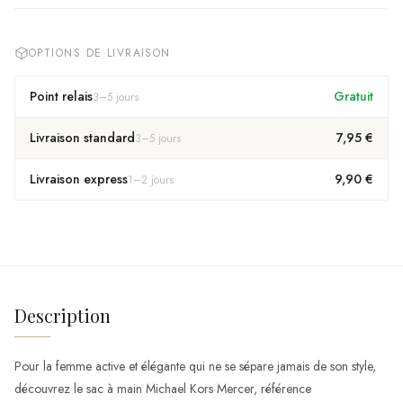
OPTIONS DE LIVRAISON
Point relais
Gratuit
3
–
5
jours
Livraison standard
7,95 €
3
–
5
jours
Livraison express
9,90 €
1
–
2
jours
Description
Pour la femme active et élégante qui ne se sépare jamais de son style,
découvrez le sac à main Michael Kors Mercer, référence