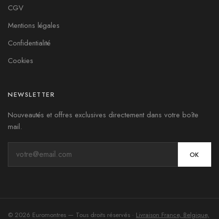
CGV
Mentions légales
Confidentialité
Cookies
NEWSLETTER
Nouveautés et offres exclusives directement dans votre boîte
mail.
OK
©
2026
Euromontres
— Tous droits réservés ·
Livraison France, Belgique,