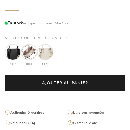
En stock
— Expédition sous 24–48h
AUTRES COULEURS DISPONIBLES
Noir
Rose
Blanc
AJOUTER AU PANIER
Authenticité certifiée
Livraison sécurisée
Retour sous 14j
Garantie 2 ans