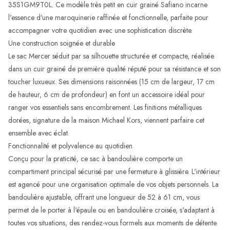
35S1GM9T0L. Ce modèle très petit en cuir grainé Safiano incarne
l'essence d'une maroquinerie raffinée et fonctionnelle, parfaite pour
accompagner votre quotidien avec une sophistication discrète.
Une construction soignée et durable
Le sac Mercer séduit par sa silhouette structurée et compacte, réalisée
dans un cuir grainé de première qualité réputé pour sa résistance et son
toucher luxueux. Ses dimensions raisonnées (15 cm de largeur, 17 cm
de hauteur, 6 cm de profondeur) en font un accessoire idéal pour
ranger vos essentiels sans encombrement. Les finitions métalliques
dorées, signature de la maison Michael Kors, viennent parfaire cet
ensemble avec éclat.
Fonctionnalité et polyvalence au quotidien
Conçu pour la praticité, ce sac à bandoulière comporte un
compartiment principal sécurisé par une fermeture à glissière. L'intérieur
est agencé pour une organisation optimale de vos objets personnels. La
bandoulière ajustable, offrant une longueur de 52 à 61 cm, vous
permet de le porter à l'épaule ou en bandoulière croisée, s'adaptant à
toutes vos situations, des rendez-vous formels aux moments de détente.