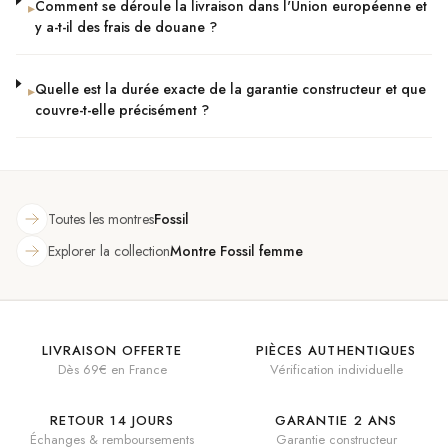
Comment se déroule la livraison dans l'Union européenne et
▸
y a-t-il des frais de douane ?
Quelle est la durée exacte de la garantie constructeur et que
▸
couvre-t-elle précisément ?
Toutes les montres
Fossil
Explorer la collection
Montre Fossil femme
LIVRAISON OFFERTE
PIÈCES AUTHENTIQUES
Dès 69€ en France
Vérification individuelle
RETOUR 14 JOURS
GARANTIE 2 ANS
Échanges & remboursements
Garantie constructeur