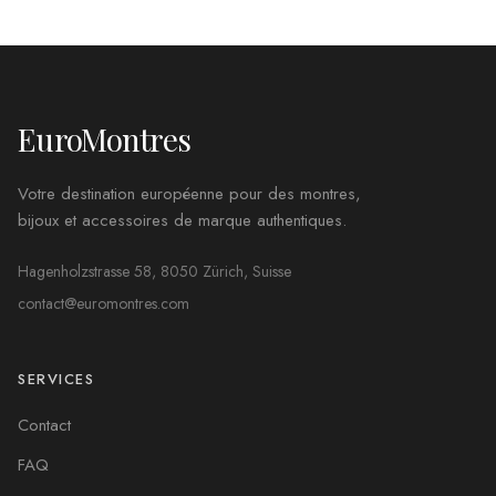
EuroMontres
Votre destination européenne pour des montres,
bijoux et accessoires de marque authentiques.
Hagenholzstrasse 58, 8050 Zürich, Suisse
contact@euromontres.com
SERVICES
Contact
FAQ