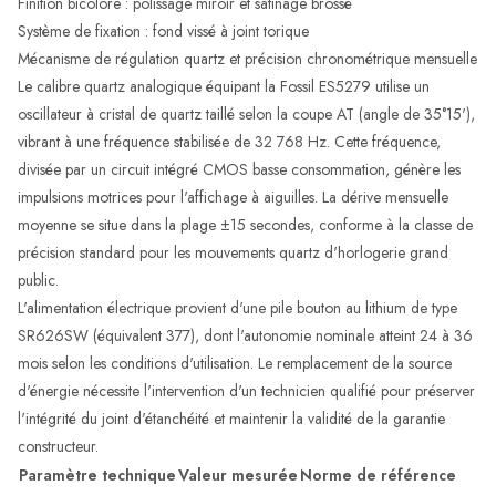
Finition bicolore : polissage miroir et satinage brossé
Système de fixation : fond vissé à joint torique
Mécanisme de régulation quartz et précision chronométrique mensuelle
Le calibre quartz analogique équipant la Fossil ES5279 utilise un
oscillateur à cristal de quartz taillé selon la coupe AT (angle de 35°15'),
vibrant à une fréquence stabilisée de 32 768 Hz. Cette fréquence,
divisée par un circuit intégré CMOS basse consommation, génère les
impulsions motrices pour l'affichage à aiguilles. La dérive mensuelle
moyenne se situe dans la plage ±15 secondes, conforme à la classe de
précision standard pour les mouvements quartz d'horlogerie grand
public.
L'alimentation électrique provient d'une pile bouton au lithium de type
SR626SW (équivalent 377), dont l'autonomie nominale atteint 24 à 36
mois selon les conditions d'utilisation. Le remplacement de la source
d'énergie nécessite l'intervention d'un technicien qualifié pour préserver
l'intégrité du joint d'étanchéité et maintenir la validité de la garantie
constructeur.
Paramètre technique
Valeur mesurée
Norme de référence