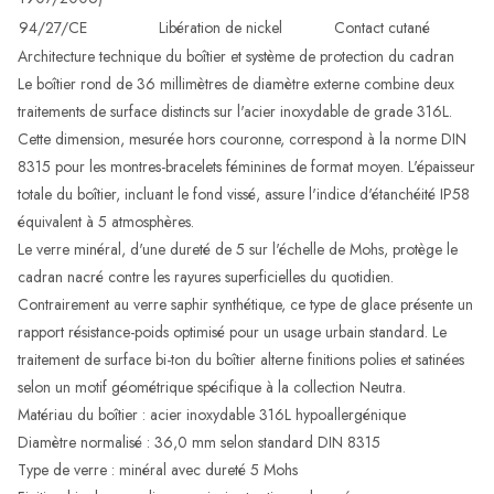
94/27/CE
Libération de nickel
Contact cutané
Architecture technique du boîtier et système de protection du cadran
Le boîtier rond de 36 millimètres de diamètre externe combine deux
traitements de surface distincts sur l'acier inoxydable de grade 316L.
Cette dimension, mesurée hors couronne, correspond à la norme DIN
8315 pour les montres-bracelets féminines de format moyen. L'épaisseur
totale du boîtier, incluant le fond vissé, assure l'indice d'étanchéité IP58
équivalent à 5 atmosphères.
Le verre minéral, d'une dureté de 5 sur l'échelle de Mohs, protège le
cadran nacré contre les rayures superficielles du quotidien.
Contrairement au verre saphir synthétique, ce type de glace présente un
rapport résistance-poids optimisé pour un usage urbain standard. Le
traitement de surface bi-ton du boîtier alterne finitions polies et satinées
selon un motif géométrique spécifique à la collection Neutra.
Matériau du boîtier : acier inoxydable 316L hypoallergénique
Diamètre normalisé : 36,0 mm selon standard DIN 8315
Type de verre : minéral avec dureté 5 Mohs