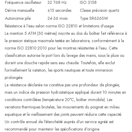
Fréquence oscillateur
32 768 Hz
ISO 3158
Dérive mensuelle
±15 secondes
Classe précision quartz
Autonomie pile
24-36 mois
Type SR626SW
Résistance à l'eau selon norme ISO 22810 et limitations d'usage
La mention 5 ATM (50 mètres) inscrite au dos du boîtier fait référence à
la pression statique maximale testée en laboratoire, conformément à la
norme ISO 22810:2010 pour les montres résistantes à l'eau. Cette
classification autorise le port lors du lavage des mains, sous la pluie ou
durant une douche rapide sans eau chaude. Toutefois, elle exclut
formellement la natation, les sports nautiques et toute immersion
prolongée.
La résistance déclarée ne constitue pas une profondeur de plongée,
mais un indice de pression hydrostatique appliqué durant 10 minutes en
conditions contrôlées (température 20°C, boîtier immobile). Les
variations thermiques brutales, les mouvements du poignet en milieu
aquatique et le vieillissement des joints peuvent réduire cette capacité.
Un contrôle annuel de l'étanchéité auprès d'un service agréé est
recommandé pour maintenir les spécifications d'origine.