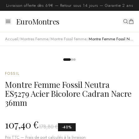
Livraison offerte dès 69€ — Retour sous 14 jours — Garantie 2 ans
EuroMontres
Accueil
/
Montres Femme
/
Montre Fossil femme
/
Montre Femme Fossil Neutra ES5279 Acier Bicolore Cadran Nacre 36mm
FOSSIL
Montre Femme Fossil Neutra
ES5279 Acier Bicolore Cadran Nacre
36mm
107,40 €
178,80 €
-
40
%
Prix TTC — Frais de port calculés à la livraison