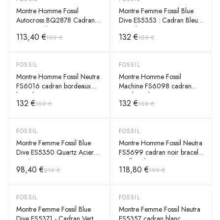
Montre Homme Fossil
Montre Femme Fossil Blue
Autocross BQ2878 Cadran
Dive ES5353 : Cadran Bleu,
Vert Bracelet Acier
Bracelet Acier, 36mm
113,40 €
132 €
189 €
189 €
Inoxydable 42mm
FOSSIL
FOSSIL
-
30
%
-
30
%
Montre Homme Fossil Neutra
Montre Homme Fossil
FS6016 cadran bordeaux
Machine FS6098 cadran
bracelet cuir
noir bracelet acier
132 €
132 €
189 €
189 €
FOSSIL
FOSSIL
-
55
%
-
40
%
Montre Femme Fossil Blue
Montre Homme Fossil Neutra
Dive ES5350 Quartz Acier
FS5699 cadran noir bracelet
Doré 36mm
maille milanaise
98,40 €
118,80 €
219 €
199 €
FOSSIL
FOSSIL
-
30
%
-
30
%
Montre Femme Fossil Blue
Montre Femme Fossil Neutra
Dive ES5371 - Cadran Vert
ES5357 cadran blanc