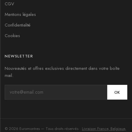
CGV
Mentions légales
Confidentialité
Cookies
NEWSLETTER
Nouveautés et offres exclusives directement dans votre boîte
mail.
OK
©
2026
Euromontres
— Tous droits réservés ·
Livraison France, Belgique,