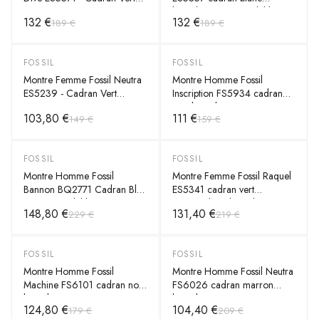
36mm Acier
bracelet acier inoxydable
132 €
132 €
189 €
189 €
36mm
FOSSIL
FOSSIL
-
30
%
-
30
%
Montre Femme Fossil Neutra
Montre Homme Fossil
ES5239 - Cadran Vert
Inscription FS5934 cadran
36mm Cuir Quartz
noir bracelet cuir
103,80 €
111 €
149 €
159 €
FOSSIL
FOSSIL
-
35
%
-
40
%
Montre Homme Fossil
Montre Femme Fossil Raquel
Bannon BQ2771 Cadran Bleu
ES5341 cadran vert
Acier Inoxydable Quartz
rectangulaire bracelet acier
148,80 €
131,40 €
229 €
219 €
doré
FOSSIL
FOSSIL
-
30
%
-
50
%
Montre Homme Fossil
Montre Homme Fossil Neutra
Machine FS6101 cadran noir
FS6026 cadran marron
bracelet cuir
bracelet cuir
124,80 €
104,40 €
179 €
209 €