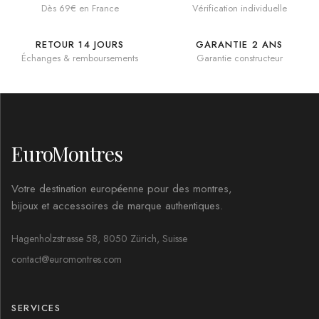
Dès 69€ en France
Vérification individuelle
RETOUR 14 JOURS
GARANTIE 2 ANS
Échanges & remboursements
Garantie constructeur
EuroMontres
Votre destination européenne pour des montres,
bijoux et accessoires de marque authentiques.
Hagenholzstrasse 58, 8050 Zürich, Suisse
contact@euromontres.com
SERVICES