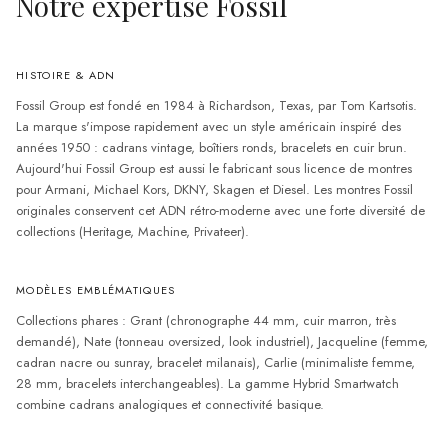
Notre expertise
Fossil
HISTOIRE & ADN
Fossil Group est fondé en 1984 à Richardson, Texas, par Tom Kartsotis.
La marque s'impose rapidement avec un style américain inspiré des
années 1950 : cadrans vintage, boîtiers ronds, bracelets en cuir brun.
Aujourd'hui Fossil Group est aussi le fabricant sous licence de montres
pour Armani, Michael Kors, DKNY, Skagen et Diesel. Les montres Fossil
originales conservent cet ADN rétro-moderne avec une forte diversité de
collections (Heritage, Machine, Privateer).
MODÈLES EMBLÉMATIQUES
Collections phares : Grant (chronographe 44 mm, cuir marron, très
demandé), Nate (tonneau oversized, look industriel), Jacqueline (femme,
cadran nacre ou sunray, bracelet milanais), Carlie (minimaliste femme,
28 mm, bracelets interchangeables). La gamme Hybrid Smartwatch
combine cadrans analogiques et connectivité basique.