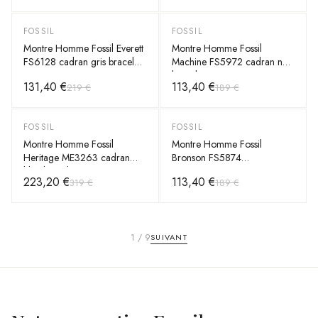
FOSSIL
FOSSIL
-
40
%
-
40
%
Montre Homme Fossil Everett
Montre Homme Fossil
FS6128 cadran gris bracelet
Machine FS5972 cadran noir
acier
bracelet cuir
131,40 €
113,40 €
219 €
189 €
FOSSIL
FOSSIL
-
30
%
-
40
%
Montre Homme Fossil
Montre Homme Fossil
Heritage ME3263 cadran
Bronson FS5874
bleu bracelet cuir
Chronographe Cuir Noir
223,20 €
113,40 €
319 €
189 €
50mm
1
/
9
SUIVANT