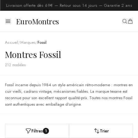
Livraison offerte dès 69€ — Retour sous 14 jours — Garantie 2 ans
EuroMontres
Accueil
/
Marques
/
Fossil
Montres Fossil
212
modèle
s
Fossil incarne depuis 1984 un style américain rétro-moderne : montres en
cuir vieilli, cadrans vintage, mécanismes fiables. La marque texane est
reconnue pour son excellent rapport qualité-prix. Toutes nos montres Fossil
sont authentiques avec emballage d'origine.
Filtres
Trier
1