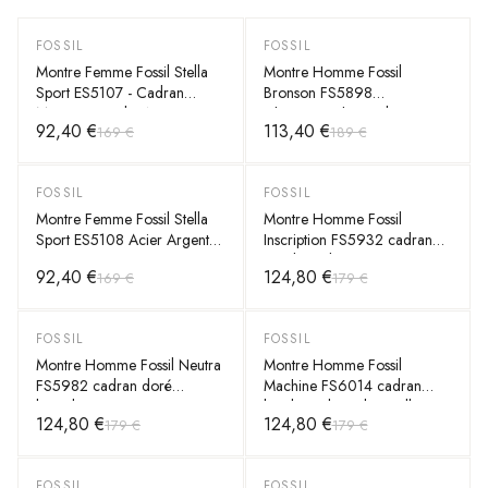
FOSSIL
FOSSIL
-
45
%
-
40
%
Montre Femme Fossil Stella
Montre Homme Fossil
Sport ES5107 - Cadran
Bronson FS5898
Marron Bracelet Acier
Chronographe Cadran Vert
92,40 €
113,40 €
169 €
189 €
Bicolore
Cuir Marron
FOSSIL
FOSSIL
-
45
%
-
30
%
Montre Femme Fossil Stella
Montre Homme Fossil
Sport ES5108 Acier Argenté
Inscription FS5932 cadran
Quartz 37mm
noir bracelet acier
92,40 €
124,80 €
169 €
179 €
FOSSIL
FOSSIL
-
30
%
-
30
%
Montre Homme Fossil Neutra
Montre Homme Fossil
FS5982 cadran doré
Machine FS6014 cadran
bracelet cuir
bordeaux bracelet maille
124,80 €
124,80 €
179 €
179 €
milanaise
FOSSIL
FOSSIL
-
40
%
-
30
%