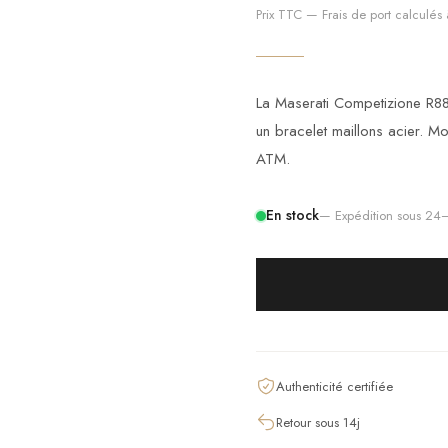
Prix TTC — Frais de port calculés à
La Maserati Competizione R8
un bracelet maillons acier. M
ATM.
En stock
— Expédition sous 2
Authenticité certifiée
Retour sous 14j