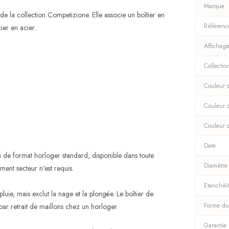
Marque
la collection Competizione. Elle associe un boîtier en
Référenc
er en acier.
Affichag
Collectio
Couleur d
Couleur 
Couleur 
Date
de format horloger standard, disponible dans toute
Diamètre
ent secteur n'est requis.
Etanchéi
luie, mais exclut la nage et la plongée. Le boîtier de
Forme du
 par retrait de maillons chez un horloger.
Garantie