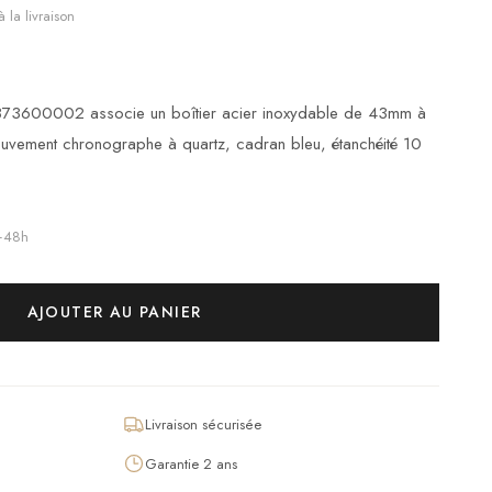
 la livraison
873600002 associe un boîtier acier inoxydable de 43mm à
ouvement chronographe à quartz, cadran bleu, étanchéité 10
4–48h
AJOUTER AU PANIER
Livraison sécurisée
Garantie 2 ans