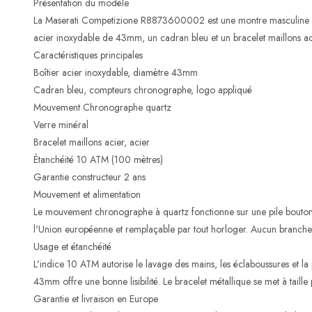
Présentation du modèle
La Maserati Competizione R8873600002 est une montre masculine de 
acier inoxydable de 43mm, un cadran bleu et un bracelet maillons aci
Caractéristiques principales
Boîtier acier inoxydable, diamètre 43mm
Cadran bleu, compteurs chronographe, logo appliqué
Mouvement Chronographe quartz
Verre minéral
Bracelet maillons acier, acier
Étanchéité 10 ATM (100 mètres)
Garantie constructeur 2 ans
Mouvement et alimentation
Le mouvement chronographe à quartz fonctionne sur une pile bouton 
l'Union européenne et remplaçable par tout horloger. Aucun branchem
Usage et étanchéité
L'indice 10 ATM autorise le lavage des mains, les éclaboussures et la p
43mm offre une bonne lisibilité. Le bracelet métallique se met à taille
Garantie et livraison en Europe