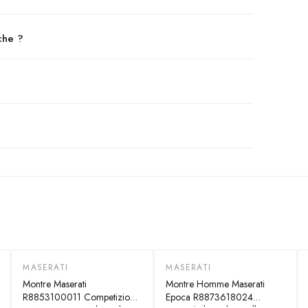
che ?
MASERATI
MASERATI
-
35
%
-
40
%
Montre Maserati
Montre Homme Maserati
R8853100011 Competizione
Epoca R8873618024