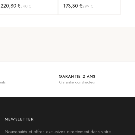
Chronographe en Acier
Cadran bleu nuit
220,80 €
193,80 €
340 €
299 €
Inoxydable et Cadran Bleu
GARANTIE 2 ANS
nts
Garantie constructeur
NEWSLETTER
Nouveautés et offres exclusives directement dans votre