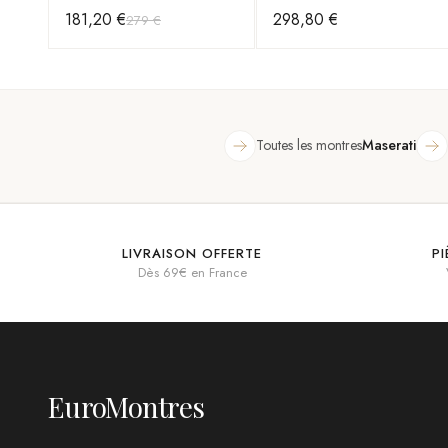
argent cadran multifonctions
Argenté et Cadran Bleu
181,20 €
298,80 €
279 €
Toutes les montres
Maserati
LIVRAISON OFFERTE
P
Dès 69€ en France
EuroMontres