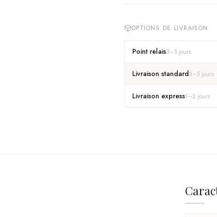
OPTIONS DE LIVRAISON
Point relais
3
–
5
jours
Livraison standard
3
–
5
jours
Livraison express
1
–
2
jours
Carac