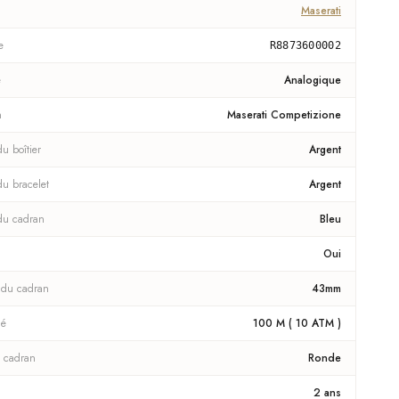
Maserati
e
R8873600002
e
Analogique
n
Maserati Competizione
u boîtier
Argent
du bracelet
Argent
du cadran
Bleu
Oui
 du cadran
43mm
té
100 M ( 10 ATM )
 cadran
Ronde
2 ans