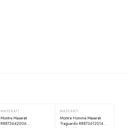
MASERATI
MASERATI
-
35
%
-
35
%
Montre Maserati
Montre Homme Maserati
R8873642006
Traguardo R8873612014