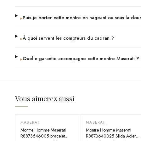
Puis-je porter cette montre en nageant ou sous la dou
▸
À quoi servent les compteurs du cadran ?
▸
Quelle garantie accompagne cette montre Maserati ?
▸
Vous aimerez aussi
MASERATI
MASERATI
-
35
%
Montre Homme Maserati
Montre Homme Maserati
R8873646005 bracelet
R8873640025 Sfida Acier