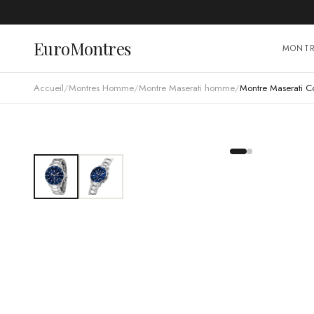
EuroMontres
MONT
Accueil
/
Montres Homme
/
Montre Maserati homme
/