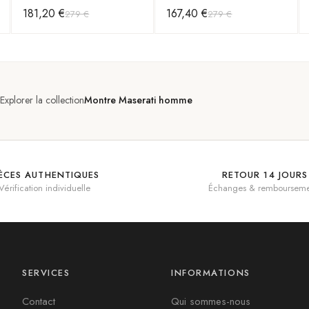
en Acier avec Cadran Bleu
argentée bracelet maillons
181,20 €
167,40 €
279 €
279 €
acier
Explorer la collection
Montre Maserati homme
IÈCES AUTHENTIQUES
RETOUR 14 JOURS
Vérification individuelle
Échanges & rembourseme
SERVICES
INFORMATIONS
Contact
Qui sommes-nous