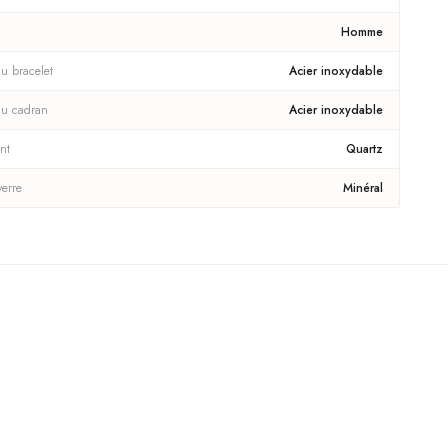
Homme
u bracelet
Acier inoxydable
du cadran
Acier inoxydable
nt
Quartz
verre
Minéral