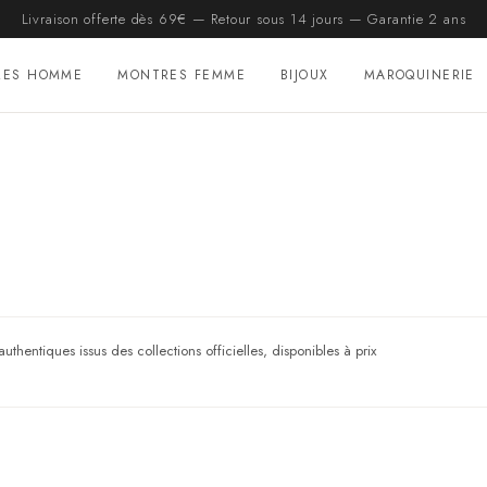
Livraison offerte dès 69€ — Retour sous 14 jours — Garantie 2 ans
RES HOMME
MONTRES FEMME
BIJOUX
MAROQUINERIE
hentiques issus des collections officielles, disponibles à prix