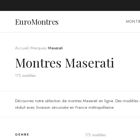
EuroMontres
MONT
Accueil
/
Marques
/
Maserati
Montres Maserati
172
modèle
s
Découvrez notre sélection de montres Maserati en ligne. Des modèles aut
réduit avec livraison sécurisée en France métropolitaine.
GENRE
172
modèle
s