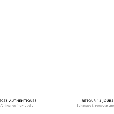
IÈCES AUTHENTIQUES
RETOUR 14 JOURS
Vérification individuelle
Échanges & rembourseme