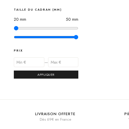
TAILLE DU CADRAN (MM)
20
mm
50
mm
PRIX
—
APPLIQUER
LIVRAISON OFFERTE
P
Dès 69€ en France