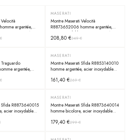
MASERATI
-
40
%
 Velocità
Montre Maserati Velocità
omme argentée,
R8873652006 homme argentée,
e 43mm, quartz 10
acier inoxydable 43mm, quartz 10
208,80 €
€
349 €
ATM
MASERATI
-
40
%
i Traguardo
Montre Maserati Sfida R8853140010
omme argentée,
homme argentée, acier inoxydable
e 45mm, quartz 10
44mm, quartz 10 ATM
161,40 €
€
269 €
MASERATI
-
40
%
i Sfida R8873640015
Montre Maserati Sfida R8873640014
 acier inoxydable
homme bicolore, acier inoxydable
10 ATM
44mm, quartz 10 ATM
179,40 €
€
299 €
MASERATI
-
40
%