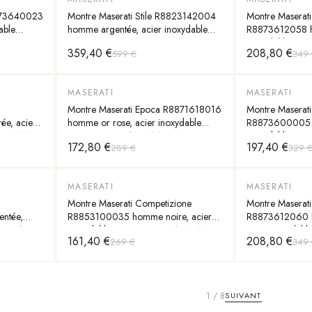
8873640023
Montre Maserati Stile R8823142004
Montre Maserat
able
homme argentée, acier inoxydable
R8873612058 h
45mm, automatique 10 ATM
inoxydable 45m
359,40 €
208,80 €
599 €
349 
MASERATI
MASERATI
-
40
%
-
40
%
Montre Maserati Epoca R8871618016
Montre Maserat
e, acier
homme or rose, acier inoxydable
R8873600005 h
 10 ATM
42mm, quartz 10 ATM
inoxydable 43m
172,80 €
197,40 €
289 €
329 
MASERATI
MASERATI
-
40
%
-
40
%
Montre Maserati Competizione
Montre Maserat
ntée,
R8853100035 homme noire, acier
R8873612060 h
artz 10
inoxydable 43mm, quartz 10 ATM
acier inoxydabl
161,40 €
208,80 €
269 €
349 
ATM
1
/
8
SUIVANT