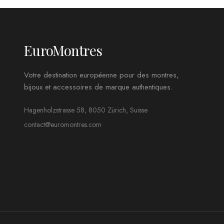
EuroMontres
Votre destination européenne pour des montres,
bijoux et accessoires de marque authentiques.
Hagenholzstrasse 58, 8050 Zürich, Suisse
contact@euromontres.com