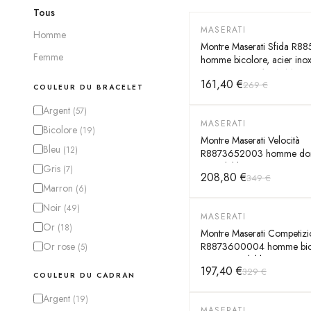
Tous
MASERATI
-
40
%
Homme
Montre Maserati Sfida R
Femme
homme bicolore, acier ino
44mm, quartz 10 ATM
161,40 €
269 €
COULEUR DU BRACELET
Argent
(
57
)
MASERATI
-
40
%
Bicolore
(
19
)
Montre Maserati Velocità
Bleu
(
12
)
R8873652003 homme doré
inoxydable 43mm, quartz
Gris
(
7
)
208,80 €
349 €
Marron
(
6
)
Noir
(
49
)
MASERATI
-
40
%
Or
(
18
)
Montre Maserati Competizi
Or rose
R8873600004 homme bico
(
5
)
acier inoxydable 43mm, qu
197,40 €
329 €
ATM
COULEUR DU CADRAN
Argent
(
19
)
MASERATI
-
40
%