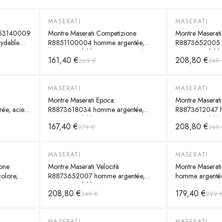
MASERATI
MASERATI
-
40
%
-
40
%
8853140009
Montre Maserati Competizione
Montre Maserati
xydable
R8851100004 homme argentée,
R8873652005 h
acier inoxydable 43mm, quartz 10
acier inoxydabl
161,40 €
208,80 €
269 €
349 
ATM
ATM
MASERATI
MASERATI
-
40
%
-
40
%
Montre Maserati Epoca
Montre Maserat
e, acier
R8873618034 homme argentée,
R8873612047 h
 10 ATM
acier inoxydable 42mm, quartz 10
acier inoxydabl
167,40 €
208,80 €
279 €
349 
ATM
ATM
MASERATI
MASERATI
-
40
%
-
40
%
one
Montre Maserati Velocità
Montre Maserat
lore,
R8873652007 homme argentée,
homme argentée,
artz 10
acier inoxydable 43mm, quartz 10
44mm, quartz 
208,80 €
179,40 €
349 €
299 
ATM
MASERATI
MASERATI
-
40
%
-
40
%