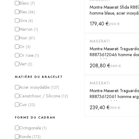
Blanc
(
7
)
Montre Maserati Sfida R
Bleu
(
54
)
homme bleue, acier inoxyd
44mm, quartz 10 ATM
Gris
(
4
)
179,40 €
299 €
Marron
(
1
)
Noir
(
81
)
MASERATI
-
40
%
Or
(
3
)
Montre Maserati Traguardo
R8873612046 homme doré
Or rose
(
1
)
inoxydable 45mm, quartz
Vert
(
2
)
208,80 €
349 €
MATIÈRE DU BRACELET
MASERATI
-
40
%
Acier inoxydable
(
127
)
Montre Maserati Traguardo
Caoutchouc / Silicone
R8873612061 homme arge
(
12
)
acier inoxydable 45mm, qu
Cuir
(
33
)
239,40 €
399 €
ATM
FORME DU CADRAN
Octogonale
(
1
)
Ronde
(
172
)