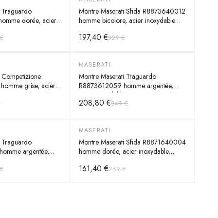
i Traguardo
Montre Maserati Sfida R8873640012
omme dorée, acier
homme bicolore, acier inoxydable
m, quartz 10 ATM
44mm, quartz 10 ATM
197,40 €
€
329 €
MASERATI
-
40
%
i Competizione
Montre Maserati Traguardo
omme grise, acier
R8873612059 homme argentée,
m, quartz 10 ATM
acier inoxydable 45mm, quartz 10
208,80 €
€
349 €
ATM
MASERATI
-
40
%
i Traguardo
Montre Maserati Sfida R8871640004
omme argentée,
homme dorée, acier inoxydable
e 45mm, quartz 10
44mm, quartz 10 ATM
161,40 €
€
269 €