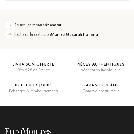
Toutes les montres
Maserati
Explorer la collection
Montre Maserati homme
LIVRAISON OFFERTE
PIÈCES AUTHENTIQUES
Dès 69€ en France
Vérification individuelle
RETOUR 14 JOURS
GARANTIE 2 ANS
Échanges & remboursements
Garantie constructeur
EuroMontres