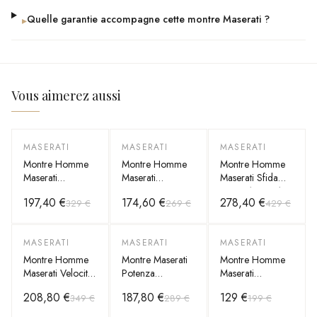
Quelle garantie accompagne cette montre Maserati ?
▸
Vous aimerez aussi
MASERATI
MASERATI
MASERATI
-
40
%
-
35
%
-
35
%
Montre Homme
Montre Homme
Montre Homme
Maserati
Maserati
Maserati Sfida
Competizione
Competizione
R8823140001
197,40 €
174,60 €
278,40 €
329 €
269 €
429 €
R8873600005
R8853100019
Automatique
grise bracelet
en acier gris
cadran squelette
maillons acier
cadran bleu
MASERATI
MASERATI
MASERATI
-
40
%
-
35
%
-
35
%
Montre Homme
Montre Maserati
Montre Homme
Maserati Velocità
Potenza
Maserati
R8873652004
R8853108005
Successo
208,80 €
187,80 €
129 €
349 €
289 €
199 €
grise bracelet
bracelet maille
R8873621007
maillons acier
milanaise gris