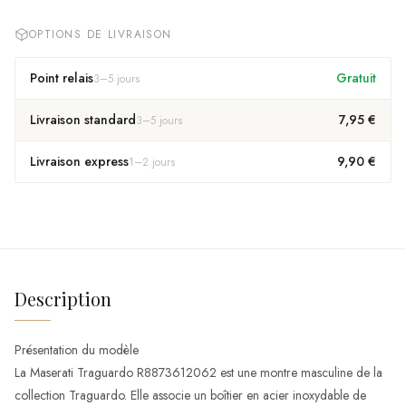
OPTIONS DE LIVRAISON
Point relais
Gratuit
3
–
5
jours
Livraison standard
7,95 €
3
–
5
jours
Livraison express
9,90 €
1
–
2
jours
Description
Présentation du modèle
La Maserati Traguardo R8873612062 est une montre masculine de la
collection Traguardo. Elle associe un boîtier en acier inoxydable de