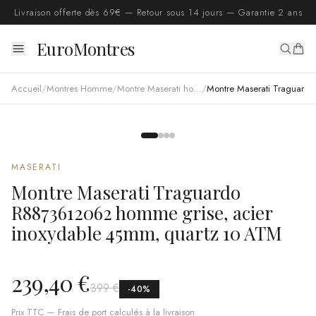
Livraison offerte dès 69€ — Retour sous 14 jours — Garantie 2 ans
EuroMontres
Accueil
/
Montres Homme
/
Montre Maserati homme
/
Montre Maserati Traguardo R8873612062 homme grise, acier inoxydable 45mm, quartz 10 ATM
MASERATI
Montre Maserati Traguardo
R8873612062 homme grise, acier
inoxydable 45mm, quartz 10 ATM
239,40 €
399 €
-
40
%
Prix TTC — Frais de port calculés à la livraison