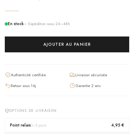
En stock
— Expédition sous 24–48h
AJOUTER AU PANIER
Authenticité certifiée
Livraison sécurisée
Retour sous 14j
Garantie 2 ans
OPTIONS DE LIVRAISON
Point relais
4,95 €
3
–
5
jours