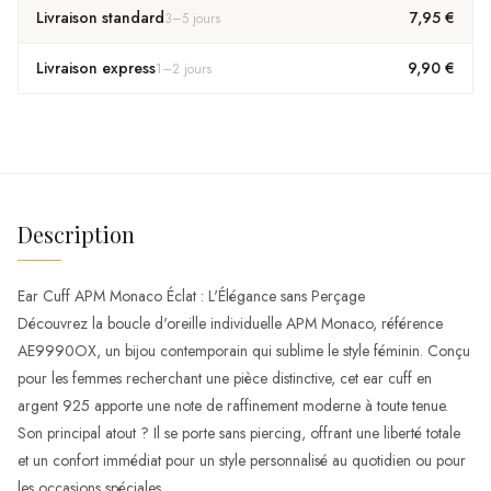
Livraison standard
7,95 €
3
–
5
jours
Livraison express
9,90 €
1
–
2
jours
Description
Ear Cuff APM Monaco Éclat : L'Élégance sans Perçage
Découvrez la boucle d'oreille individuelle APM Monaco, référence
AE9990OX, un bijou contemporain qui sublime le style féminin. Conçu
pour les femmes recherchant une pièce distinctive, cet ear cuff en
argent 925 apporte une note de raffinement moderne à toute tenue.
Son principal atout ? Il se porte sans piercing, offrant une liberté totale
et un confort immédiat pour un style personnalisé au quotidien ou pour
les occasions spéciales.