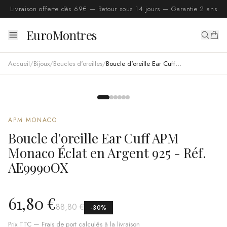
Livraison offerte dès 69€ — Retour sous 14 jours — Garantie 2 ans
EuroMontres
Accueil
/
Bijoux
/
Boucles d'oreilles
/
Boucle d'oreille Ear Cuff APM Monaco Éclat en Argent 925 - Réf. AE9990OX
APM MONACO
Boucle d'oreille Ear Cuff APM
Monaco Éclat en Argent 925 - Réf.
AE9990OX
61,80 €
88,80 €
-
30
%
Prix TTC — Frais de port calculés à la livraison