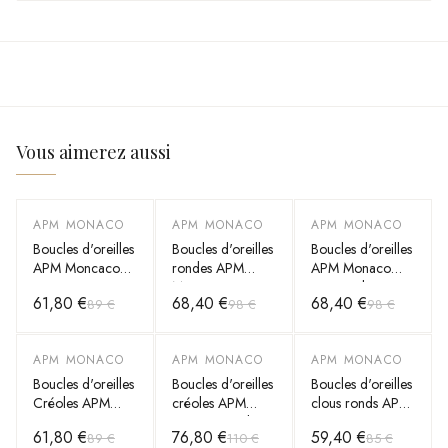
Vous aimerez aussi
APM MONACO
APM MONACO
APM MONACO
-
30
%
-
30
%
-
30
%
Boucles d'oreilles
Boucles d'oreilles
Boucles d'oreilles
APM Moncaco
rondes APM
APM Monaco
en argent et
Monaco en
rectangulaires or
61,80 €
68,40 €
68,40 €
89 €
98 €
98 €
oxyde de
argent 925
rose en argent
zirconium
micropavés
925 Monaco x
Charles Leclerc
APM MONACO
APM MONACO
APM MONACO
-
30
%
-
30
%
-
30
%
Boucles d'oreilles
Boucles d'oreilles
Boucles d'oreilles
Créoles APM
créoles APM
clous ronds APM
Monaco argent
Monaco Code
Monaco en
61,80 €
76,80 €
59,40 €
89 €
110 €
85 €
925 et
Morse Toi Moi
argent 925