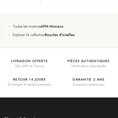
zirconiums
plaqué or rose 18
incrustées de
carats
pierres
Toutes les montres
APM Monaco
Explorer la collection
Boucles d'oreilles
LIVRAISON OFFERTE
PIÈCES AUTHENTIQUES
Dès 69€ en France
Vérification individuelle
RETOUR 14 JOURS
GARANTIE 2 ANS
Échanges & remboursements
Garantie constructeur