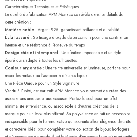
Caractéristiques Techniques et Esthétiques
La qualité de fabrication APM Monaco se révèle dans les détails de
cette création :
Matière noble
: Argent 925, garantissant brillance et durabilité.
Éclat assuré
: Sertissage d'oxyde de zirconium pour une scintillation
intense et une résistance à l'épreuve du temps.
Design chic et intemporel
: Une finition impeccable et un style
épuré qui s'adapte à toutes les silhouettes.
Couleur argentée
: Une teinte universelle et lumineuse, parfaite pour
mixer les métaux ou l'associer à d'autres bijoux.
Une Pièce Unique pour un Style Signature
Vendu à l'unité, cet ear cuff APM Monaco vous permet de créer des
associations uniques et audacieuses. Portez-le seul pour un effet
minimaliste et tendance, ou associez-le à d'autres créations de la
marque pour un look plus affirmé. Sa polyvalence en fait un accessoire
indispensable pour la femme active qui souhaite allier élégance discrète
et caractère. Idéal pour compléter votre collection de bijoux horlogers
et d'accessoires de mode, il est le témoin d'un savoir-faire où modernité