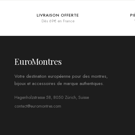
LIVRAISON OFFERTE
P
Dès 69€ en France
EuroMontres
Votre destination européenne pour des montres,
bijoux et accessoires de marque authentiques.
Hagenholzstrasse 58, 8050 Zürich, Suisse
contact@euromontres.com