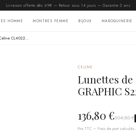
Livraison offerte dès 69€ — Retour sous 14 jours — Garantie 2 ans
RES HOMME
MONTRES FEMME
BIJOUX
MAROQUINERIE
Lunettes de soleil Celine CL40229F GRAPHIC S229 forme géométrique
CELINE
Lunettes de 
GRAPHIC S2
136,80 €
304,80 €
Prix TTC — Frais de port calculés à