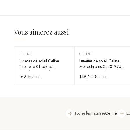
Vous aimerez aussi
CELINE
CELINE
-
55
%
-
55
%
Lunettes de soleil Celine
Lunettes de soleil Celine
Triomphe 01 ovales
Monochroms CL40197U
CL40194U en acétate
monture en acétate
162 €
148,20 €
360 €
330 €
Toutes les montres
Celine
Ex