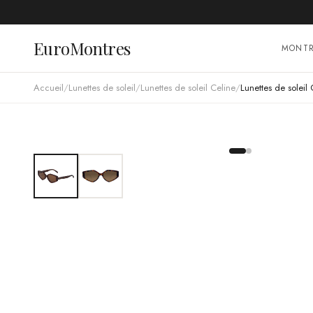
EuroMontres
MONT
Accueil
/
Lunettes de soleil
/
Lunettes de soleil Celine
/