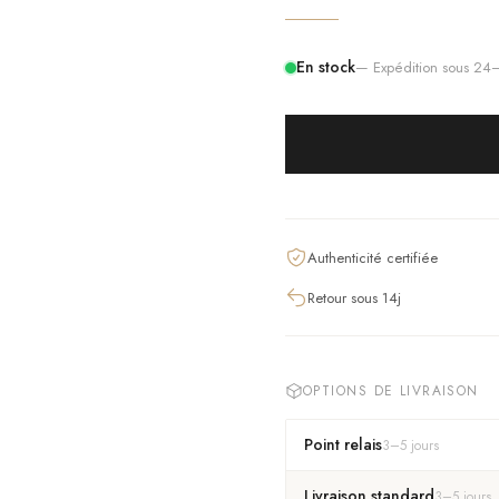
En stock
— Expédition sous 2
Authenticité certifiée
Retour sous 14j
OPTIONS DE LIVRAISON
Point relais
3
–
5
jours
Livraison standard
3
–
5
jours