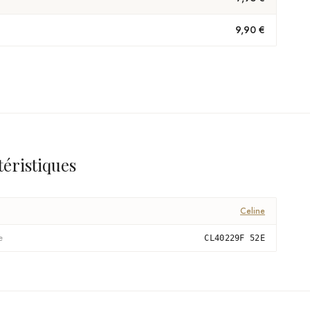
9,90 €
téristiques
Celine
e
CL40229F 52E