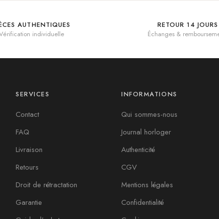
IÈCES AUTHENTIQUES
RETOUR 14 JOURS
Vérification individuelle
Échanges & rembourseme
SERVICES
INFORMATIONS
Contact
Qui sommes-nous
FAQ
Journal horloger
Livraison
Authenticité
Retours
CGV
Droit de rétractation
Mentions légales
Garantie
Confidentialité