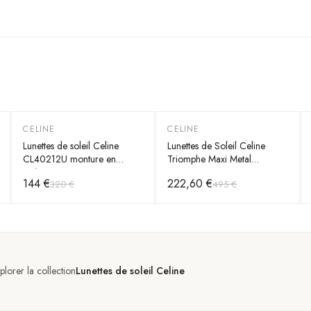
CELINE
CELINE
-
55
%
-
55
%
Lunettes de soleil Celine
Lunettes de Soleil Celine
CL40212U monture en
Triomphe Maxi Metal
acétate
CL40283U masque
144 €
222,60 €
320 €
495 €
plorer la collection
Lunettes de soleil Celine