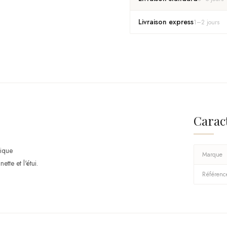
Livraison express
1
–
2
jours
Carac
ique
Marque
tte et l'étui.
Référenc