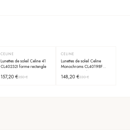
CELINE
CELINE
-
55
%
-
55
%
Lunettes de soleil Celine 41
Lunettes de soleil Celine
CL40232I forme rectangle
Monochroms CL40198F
monture en acétate
157,20 €
148,20 €
350 €
330 €