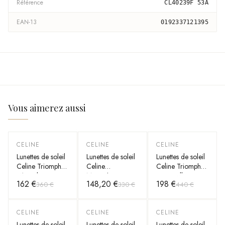
Référence
CL40239F 53A
EAN-13
0192337121395
Vous aimerez aussi
CELINE
CELINE
CELINE
-
55
%
-
55
%
-
55
%
Lunettes de soleil
Lunettes de soleil
Lunettes de soleil
Celine Triomphe
Celine
Celine Triomphe
01 ovales
Monochroms
06 Papillon
162 €
148,20 €
198 €
360 €
330 €
440 €
CL40194U en
CL40198F
CL40226U en
acétate
monture en
acétate
acétate
CELINE
CELINE
CELINE
-
55
%
-
55
%
-
55
%
Lunettes de soleil
Lunettes de soleil
Lunettes de soleil