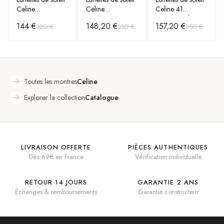
Celine
Celine
Celine 41
CL40212U
Monochroms
CL40232I forme
144 €
148,20 €
157,20 €
320 €
330 €
350 €
monture en
CL40197U
rectangle
acétate
monture en
acétate
Toutes les montres
Celine
Explorer la collection
Catalogue
LIVRAISON OFFERTE
PIÈCES AUTHENTIQUES
Dès 69€ en France
Vérification individuelle
RETOUR 14 JOURS
GARANTIE 2 ANS
Échanges & remboursements
Garantie constructeur