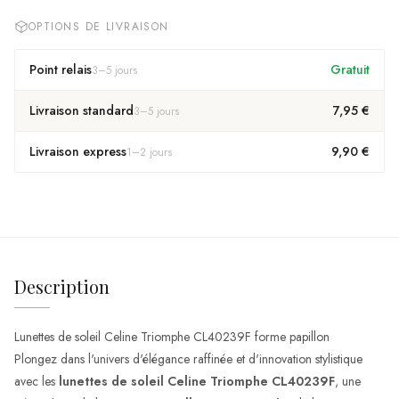
OPTIONS DE LIVRAISON
Point relais
Gratuit
3
–
5
jours
Livraison standard
7,95 €
3
–
5
jours
Livraison express
9,90 €
1
–
2
jours
Description
Lunettes de soleil Celine Triomphe CL40239F forme papillon
Plongez dans l'univers d'élégance raffinée et d'innovation stylistique
avec les
lunettes de soleil Celine Triomphe CL40239F
, une