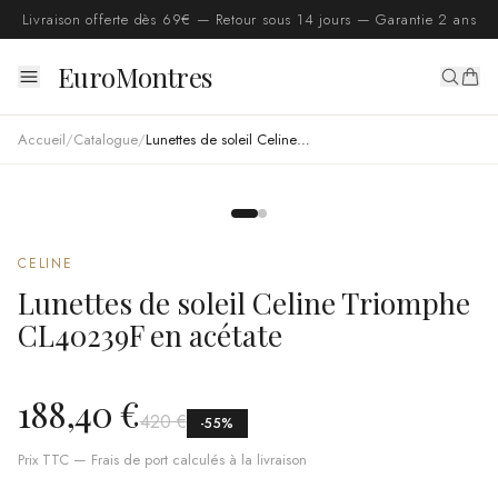
Livraison offerte dès 69€ — Retour sous 14 jours — Garantie 2 ans
EuroMontres
Accueil
/
Catalogue
/
Lunettes de soleil Celine Triomphe CL40239F en acétate
CELINE
Lunettes de soleil Celine Triomphe
CL40239F en acétate
188,40 €
420 €
-
55
%
Prix TTC — Frais de port calculés à la livraison